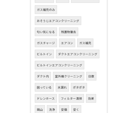
ガス補充のみ
おそうじエアコンクリーニング
匂い気になる
残置物撤去
ガスチャージ
エアコン
ガス補充
ビルトイン
ダクトエアコンクリーニング
ビルトインエアコンクリーニング
ダクト内
室外機クリーニング
日数
困っている
水漏れ
ポタポタ
ドレンホース
フィルター清掃
効果
岡山
洗浄
安価
安く