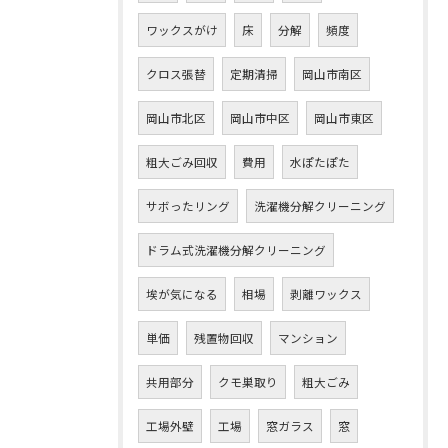
ワックスがけ
床
分解
頻度
クロス張替
定期清掃
岡山市南区
岡山市北区
岡山市中区
岡山市東区
粗大ごみ回収
費用
水ぽたぽた
サボったリング
洗濯機分解クリーニング
ドラム式洗濯機分解クリーニング
埃が気になる
相場
剥離ワックス
単価
残置物回収
マンション
共用部分
クモ巣取り
粗大ごみ
工場外壁
工場
窓ガラス
窓