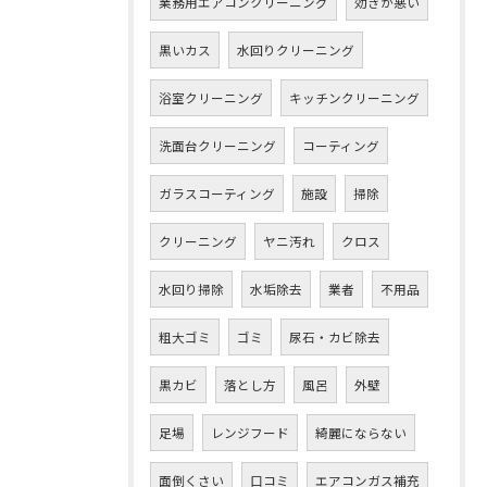
業務用エアコンクリーニング
効きが悪い
黒いカス
水回りクリーニング
浴室クリーニング
キッチンクリーニング
洗面台クリーニング
コーティング
ガラスコーティング
施設
掃除
クリーニング
ヤニ汚れ
クロス
水回り掃除
水垢除去
業者
不用品
粗大ゴミ
ゴミ
尿石・カビ除去
黒カビ
落とし方
風呂
外壁
足場
レンジフード
綺麗にならない
面倒くさい
口コミ
エアコンガス補充