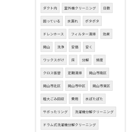
ダクト内
室外機クリーニング
日数
困っている
水漏れ
ポタポタ
ドレンホース
フィルター清掃
効果
岡山
洗浄
安価
安く
ワックスがけ
床
分解
頻度
クロス張替
定期清掃
岡山市南区
岡山市北区
岡山市中区
岡山市東区
粗大ごみ回収
費用
水ぽたぽた
サボったリング
洗濯機分解クリーニング
ドラム式洗濯機分解クリーニング