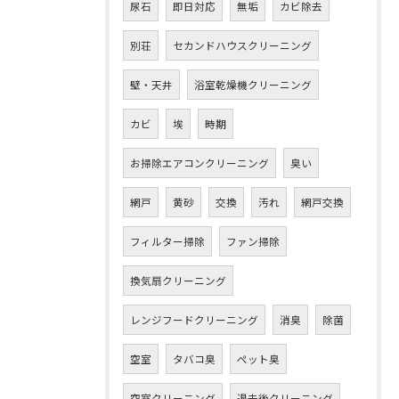
尿石
即日対応
無垢
カビ除去
別荘
セカンドハウスクリーニング
壁・天井
浴室乾燥機クリーニング
カビ
埃
時期
お掃除エアコンクリーニング
臭い
網戸
黄砂
交換
汚れ
網戸交換
フィルター掃除
ファン掃除
換気扇クリーニング
レンジフードクリーニング
消臭
除菌
空室
タバコ臭
ペット臭
空室クリーニング
退去後クリーニング