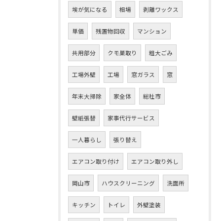
埃が気になる
相場
剥離ワックス
単価
残置物回収
マンション
共用部分
クモ巣取り
粗大ごみ
工場外壁
工場
窓ガラス
窓
年末大掃除
家全体
総社市
壁紙張替
家事代行サービス
一人暮らし
張り替え
エアコン取り付け
エアコン取り外し
岡山市
ハウスクリーニング
洗面所
キッチン
トイレ
外壁塗装