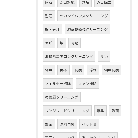
尿石
即日対応
無垢
カビ除去
別荘
セカンドハウスクリーニング
壁・天井
浴室乾燥機クリーニング
カビ
埃
時期
お掃除エアコンクリーニング
臭い
網戸
黄砂
交換
汚れ
網戸交換
フィルター掃除
ファン掃除
換気扇クリーニング
レンジフードクリーニング
消臭
除菌
空室
タバコ臭
ペット臭
空室クリーニング
退去後クリーニング