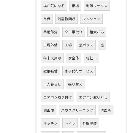
埃が気になる
相場
剥離ワックス
単価
残置物回収
マンション
共用部分
クモ巣取り
粗大ごみ
工場外壁
工場
窓ガラス
窓
年末大掃除
家全体
総社市
壁紙張替
家事代行サービス
一人暮らし
張り替え
エアコン取り付け
エアコン取り外し
岡山市
ハウスクリーニング
洗面所
キッチン
トイレ
外壁塗装