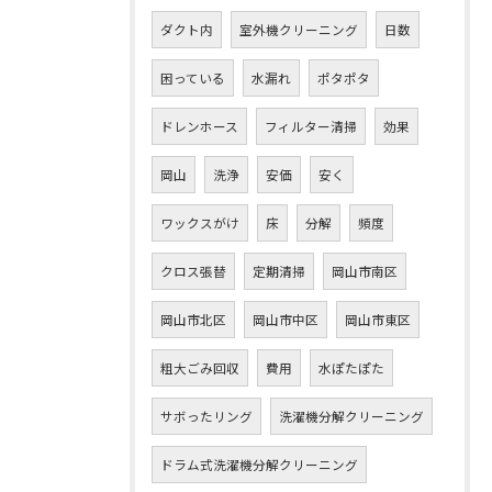
ダクト内
室外機クリーニング
日数
困っている
水漏れ
ポタポタ
ドレンホース
フィルター清掃
効果
岡山
洗浄
安価
安く
ワックスがけ
床
分解
頻度
クロス張替
定期清掃
岡山市南区
岡山市北区
岡山市中区
岡山市東区
粗大ごみ回収
費用
水ぽたぽた
サボったリング
洗濯機分解クリーニング
ドラム式洗濯機分解クリーニング