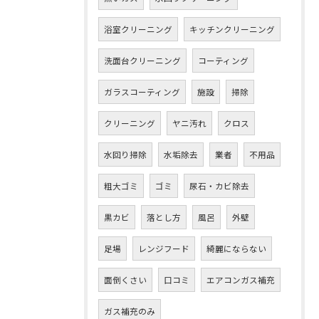
浴室クリーニング
キッチンクリーニング
洗面台クリーニング
コーティング
ガラスコーティング
施設
掃除
クリーニング
ヤニ汚れ
クロス
水回り掃除
水垢除去
業者
不用品
粗大ゴミ
ゴミ
尿石・カビ除去
黒カビ
落とし方
風呂
外壁
足場
レンジフード
綺麗にならない
面倒くさい
口コミ
エアコンガス補充
ガス補充のみ