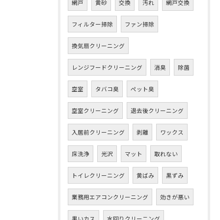
網戸
黄砂
交換
汚れ
網戸交換
フィルター掃除
ファン掃除
換気扇クリーニング
レンジフードクリーニング
消臭
除菌
空室
タバコ臭
ペット臭
空室クリーニング
退去後クリーニング
入居前クリーニング
剥離
ワックス
床洗浄
光沢
マット
取れない
トイレクリーニング
黄ばみ
黒ずみ
業務用エアコンクリーニング
効きが悪い
黒いカス
水回りクリーニング