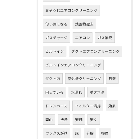
おそうじエアコンクリーニング
匂い気になる
残置物撤去
ガスチャージ
エアコン
ガス補充
ビルトイン
ダクトエアコンクリーニング
ビルトインエアコンクリーニング
ダクト内
室外機クリーニング
日数
困っている
水漏れ
ポタポタ
ドレンホース
フィルター清掃
効果
岡山
洗浄
安価
安く
ワックスがけ
床
分解
頻度