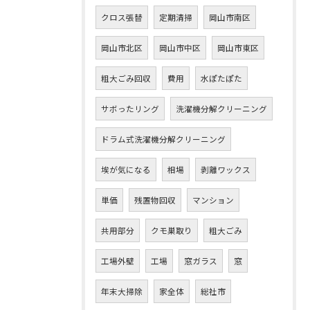
クロス張替
定期清掃
岡山市南区
岡山市北区
岡山市中区
岡山市東区
粗大ごみ回収
費用
水ぽたぽた
サボったリング
洗濯機分解クリーニング
ドラム式洗濯機分解クリーニング
埃が気になる
相場
剥離ワックス
単価
残置物回収
マンション
共用部分
クモ巣取り
粗大ごみ
工場外壁
工場
窓ガラス
窓
年末大掃除
家全体
総社市