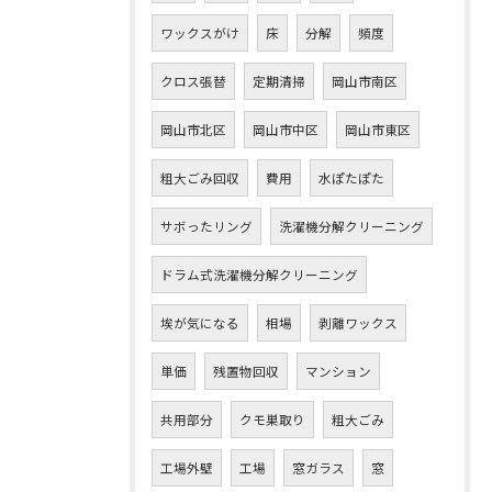
ワックスがけ
床
分解
頻度
クロス張替
定期清掃
岡山市南区
岡山市北区
岡山市中区
岡山市東区
粗大ごみ回収
費用
水ぽたぽた
サボったリング
洗濯機分解クリーニング
ドラム式洗濯機分解クリーニング
埃が気になる
相場
剥離ワックス
単価
残置物回収
マンション
共用部分
クモ巣取り
粗大ごみ
工場外壁
工場
窓ガラス
窓