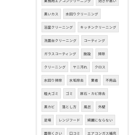
業務用エアコンクリーニング
効きが悪い
黒いカス
水回りクリーニング
浴室クリーニング
キッチンクリーニング
洗面台クリーニング
コーティング
ガラスコーティング
施設
掃除
クリーニング
ヤニ汚れ
クロス
水回り掃除
水垢除去
業者
不用品
粗大ゴミ
ゴミ
尿石・カビ除去
黒カビ
落とし方
風呂
外壁
足場
レンジフード
綺麗にならない
面倒くさい
口コミ
エアコンガス補充