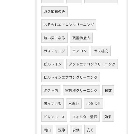
ガス補充のみ
おそうじエアコンクリーニング
匂い気になる
残置物撤去
ガスチャージ
エアコン
ガス補充
ビルトイン
ダクトエアコンクリーニング
ビルトインエアコンクリーニング
ダクト内
室外機クリーニング
日数
困っている
水漏れ
ポタポタ
ドレンホース
フィルター清掃
効果
岡山
洗浄
安価
安く