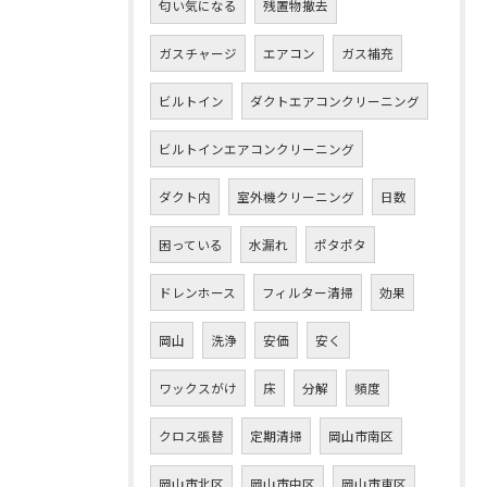
匂い気になる
残置物撤去
ガスチャージ
エアコン
ガス補充
ビルトイン
ダクトエアコンクリーニング
ビルトインエアコンクリーニング
ダクト内
室外機クリーニング
日数
困っている
水漏れ
ポタポタ
ドレンホース
フィルター清掃
効果
岡山
洗浄
安価
安く
ワックスがけ
床
分解
頻度
クロス張替
定期清掃
岡山市南区
岡山市北区
岡山市中区
岡山市東区