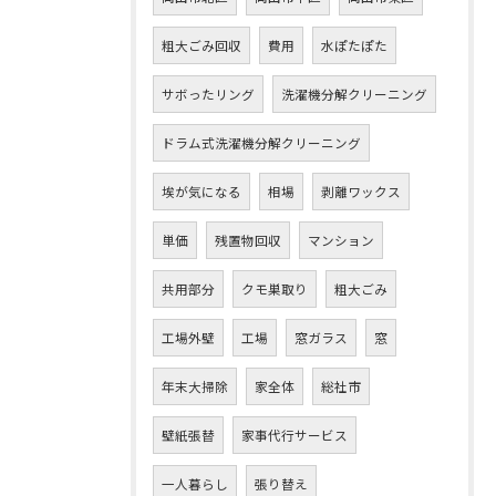
粗大ごみ回収
費用
水ぽたぽた
サボったリング
洗濯機分解クリーニング
ドラム式洗濯機分解クリーニング
埃が気になる
相場
剥離ワックス
単価
残置物回収
マンション
共用部分
クモ巣取り
粗大ごみ
工場外壁
工場
窓ガラス
窓
年末大掃除
家全体
総社市
壁紙張替
家事代行サービス
一人暮らし
張り替え