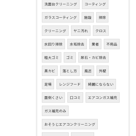
洗面台クリーニング
コーティング
ガラスコーティング
施設
掃除
クリーニング
ヤニ汚れ
クロス
水回り掃除
水垢除去
業者
不用品
粗大ゴミ
ゴミ
尿石・カビ除去
黒カビ
落とし方
風呂
外壁
足場
レンジフード
綺麗にならない
面倒くさい
口コミ
エアコンガス補充
ガス補充のみ
おそうじエアコンクリーニング