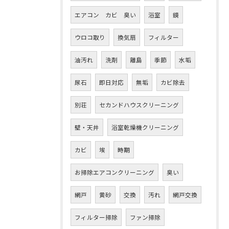
エアコン カビ 臭い
浴室
鏡
ウロコ取り
換気扇
フィルター
油汚れ
洗剤
離島
季節
水垢
尿石
即日対応
無垢
カビ除去
別荘
セカンドハウスクリーニング
壁・天井
浴室乾燥機クリーニング
カビ
埃
時期
お掃除エアコンクリーニング
臭い
網戸
黄砂
交換
汚れ
網戸交換
フィルター掃除
ファン掃除