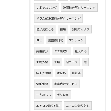
サボったリング
洗濯機分解クリーニング
ドラム式洗濯機分解クリーニング
埃が気になる
相場
剥離ワックス
単価
残置物回収
マンション
共用部分
クモ巣取り
粗大ごみ
工場外壁
工場
窓ガラス
窓
年末大掃除
家全体
総社市
壁紙張替
家事代行サービス
一人暮らし
張り替え
エアコン取り付け
エアコン取り外し