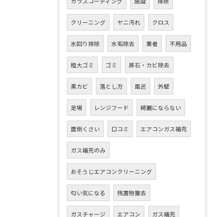
ガラスコーティング
施設
掃除
クリーニング
ヤニ汚れ
クロス
水回り掃除
水垢除去
業者
不用品
粗大ゴミ
ゴミ
尿石・カビ除去
黒カビ
落とし方
風呂
外壁
足場
レンジフード
綺麗にならない
面倒くさい
口コミ
エアコンガス補充
ガス補充のみ
おそうじエアコンクリーニング
匂い気になる
残置物撤去
ガスチャージ
エアコン
ガス補充