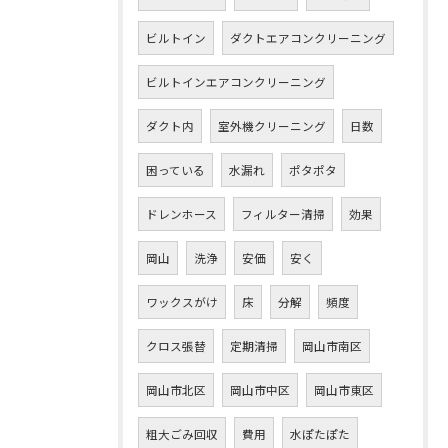
ビルトイン
ダクトエアコンクリーニング
ビルトインエアコンクリーニング
ダクト内
室外機クリーニング
日数
困っている
水漏れ
ポタポタ
ドレンホース
フィルター清掃
効果
岡山
洗浄
安価
安く
ワックスがけ
床
分解
頻度
クロス張替
定期清掃
岡山市南区
岡山市北区
岡山市中区
岡山市東区
粗大ごみ回収
費用
水ぽたぽた