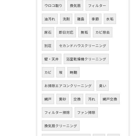
ウロコ取り
換気扇
フィルター
油汚れ
洗剤
離島
季節
水垢
尿石
即日対応
無垢
カビ除去
別荘
セカンドハウスクリーニング
壁・天井
浴室乾燥機クリーニング
カビ
埃
時期
お掃除エアコンクリーニング
臭い
網戸
黄砂
交換
汚れ
網戸交換
フィルター掃除
ファン掃除
換気扇クリーニング