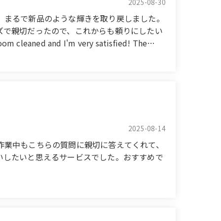
2025-08-30
、まるで新品のような輝きを取り戻しました。
ズで親切だったので、これからも頼りにしたい
ed and I'm very satisfied! The
o shining like new. They carefully cleaned
mooth and friendly, so I'll continue to rely
2025-08-14
作業中もこちらの質問に親切に答えてくれて、
いしたいと思えるサービスでした。おすすめで
l staff worked carefully and kindly
ditioner works much better now, and I think