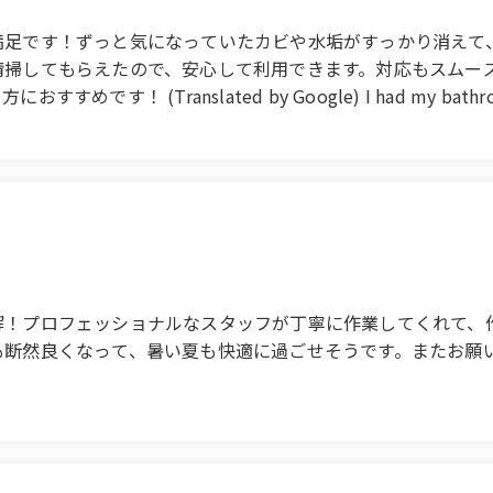
満足です！ずっと気になっていたカビや水垢がすっかり消えて
清掃してもらえたので、安心して利用できます。対応もスムー
ranslated by Google) I had my bathroom clean
ng me for a long time are completely gone, and it's back t
yself, so I can use it with peace of mind. The service was s
or those who have a big cleaning coming up!
解！プロフェッショナルなスタッフが丁寧に作業してくれて、
も断然良くなって、暑い夏も快適に過ごせそうです。またお願
 Okayama City, and it was a great decision! The professiona
ing, which gave me a great sense of security. The air con