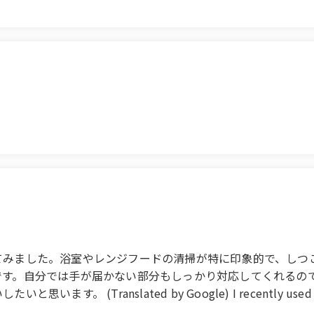
ere completely removed, and I feel like the air in my roo
hey accommodated my schedule. My home is now much more 
y glad I chose. I would definitely use their services again.
てみました。浴室やレンジフードの清掃が特に印象的で、しつ
です。自分では手が届かない部分もしっかり対応してくれるの
ranslated by Google) I recently used this hou
f the bathroom and range hood, which removed stubborn st