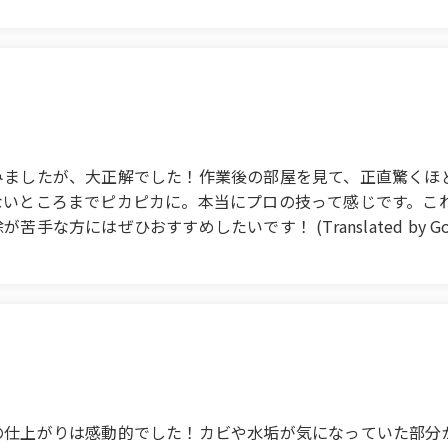
at to walk on. They also took care of areas that I couldn't r
ith this level of quality, I would definitely use their ser
みましたが、大正解でした！作業後の部屋を見て、正直驚くほ
ないところまでピカピカに。本当にプロの技って感じです。こ
おすすめしたいです！ (Translated by Google) This wa
s a great decision! When I saw the room after the work was
moved the stubborn stains around the bathroom, leaving even
 quality at this price, I would definitely like to hire them 
hose who don't like cleaning!
の仕上がりは感動的でした！カビや水垢が気になっていた部分