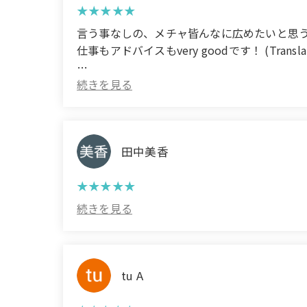
言う事なしの、メチャ皆んなに広めたいと思
仕事もアドバイスもvery goodです！ (Translated by G
The work and advice are very good!
田中美香
tu A