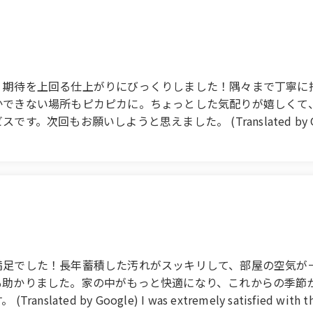
、期待を上回る仕上がりにびっくりしました！隅々まで丁寧に
かできない場所もピカピカに。ちょっとした気配りが嬉しくて
願いしようと思えました。 (Translated by Google) This
y the results, which exceeded my expectations! They clean
dn't reach myself were sparkling clean. I appreciated the 
hen you're short on time or doing a major spring cleaning. I 
満足でした！長年蓄積した汚れがスッキリして、部屋の空気が
も助かりました。家の中がもっと快適になり、これからの季節
y Google) I was extremely satisfied with the air 