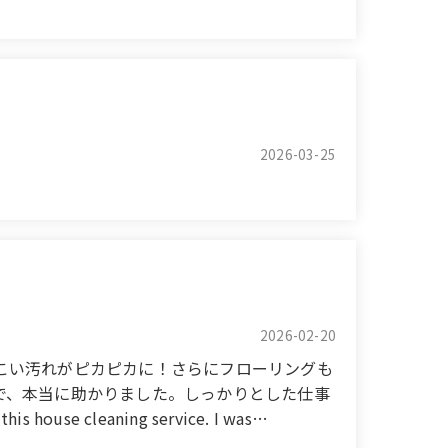
m has instantly changed. The work was done
comfortable, and I'm looking forward to
2026-03-25
2026-02-20
こい汚れがピカピカに！さらにフローリングも
で、本当に助かりました。しっかりとした仕事
se cleaning service. I was
ains and made them sparkle! The flooring