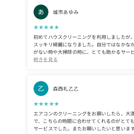
城市あゆみ
初めてハウスクリーニングを利用しましたが
スッキリ綺麗になりました。自分ではなかな
がない時や大掃除の時に、とても助かるサービスです。次回もお
house cleaning service, and I was amazed b
my house looks brand new. Even places I coul
spirits. This service is incredibly helpful w
time.
森西礼乙乙
エアコンのクリーニングをお願いしたら、大
で、こちらの時間に合わせてくれるのがとて
サービスでした。またお願いしたいと思います。 (Translated b