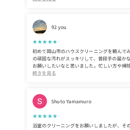
was also carefully polished, and it feels gre
impressed with how well-done the work was. W
92 you
初めて岡山市のハウスクリーニングを頼んで
の頑固な汚れがスッキリして、普段手の届か
お願いしたいなと思いました。忙しい方や掃除が苦手な方にはぜひ
cleaning service in Okayama City, and it wa
incredibly clean it was. They especially re
really feels like professional work. With such
recommend this service to busy people or t
Shuto Yamamuro
浴室のクリーニングをお願いしましたが、そ