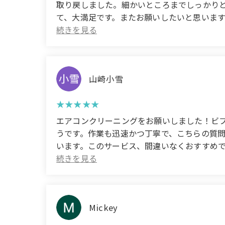
取り戻しました。細かいところまでしっかり
て、大満足です。またお願いしたいと思います！ (Translated b
areas where mold and water stains had been
the smallest details thoroughly; I could real
I'm extremely satisfied. I would definitely li
山崎小雪
エアコンクリーニングをお願いしました！ビ
うです。作業も迅速かつ丁寧で、こちらの質
います。このサービス、間違いなくおすすめです！ (Translated
the before and after. It really looks brand 
carefully, and they kindly answered all my que
regularly. I definitely recommend this servi
Mickey