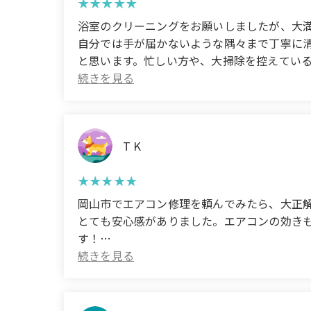
浴室のクリーニングをお願いしましたが、大
自分では手が届かないような隅々まで丁寧に
と思います。忙しい方や、大掃除を控えている方におすすめです！ (T
mold and water stains that had been botheri
every nook and cranny that I couldn't reach m
on them. I recommend them to busy people 
T K
岡山市でエアコン修理を頼んでみたら、大正
とても安心感がありました。エアコンの効き
す！
(Translated by Google)
I asked them to repair my air conditioner in
answered my questions while they were work