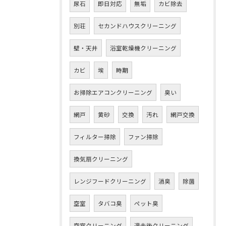
尿石
即日対応
無垢
カビ除去
別荘
セカンドハウスクリーニング
壁・天井
浴室乾燥機クリーニング
カビ
埃
時期
お掃除エアコンクリーニング
臭い
網戸
黄砂
交換
汚れ
網戸交換
フィルター掃除
ファン掃除
換気扇クリーニング
レンジフードクリーニング
消臭
除菌
空室
タバコ臭
ペット臭
空室クリーニング
退去後クリーニング