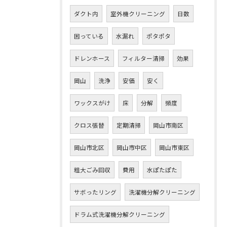
ダクト内
室外機クリーニング
日数
困っている
水漏れ
ポタポタ
ドレンホース
フィルター清掃
効果
岡山
洗浄
安価
安く
ワックスがけ
床
分解
頻度
クロス張替
定期清掃
岡山市南区
岡山市北区
岡山市中区
岡山市東区
粗大ごみ回収
費用
水ぽたぽた
サボったリング
洗濯機分解クリーニング
ドラム式洗濯機分解クリーニング