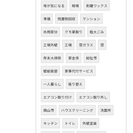
埃が気になる
相場
剥離ワックス
単価
残置物回収
マンション
共用部分
クモ巣取り
粗大ごみ
工場外壁
工場
窓ガラス
窓
年末大掃除
家全体
総社市
壁紙張替
家事代行サービス
一人暮らし
張り替え
エアコン取り付け
エアコン取り外し
岡山市
ハウスクリーニング
洗面所
キッチン
トイレ
外壁塗装