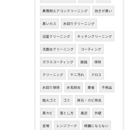
業務用エアコンクリーニング
効きが悪い
黒いカス
水回りクリーニング
浴室クリーニング
キッチンクリーニング
洗面台クリーニング
コーティング
ガラスコーティング
施設
掃除
クリーニング
ヤニ汚れ
クロス
水回り掃除
水垢除去
業者
不用品
粗大ゴミ
ゴミ
尿石・カビ除去
黒カビ
落とし方
風呂
外壁
足場
レンジフード
綺麗にならない