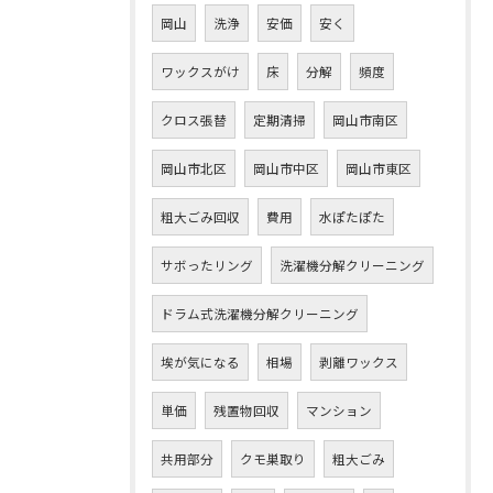
岡山
洗浄
安価
安く
ワックスがけ
床
分解
頻度
クロス張替
定期清掃
岡山市南区
岡山市北区
岡山市中区
岡山市東区
粗大ごみ回収
費用
水ぽたぽた
サボったリング
洗濯機分解クリーニング
ドラム式洗濯機分解クリーニング
埃が気になる
相場
剥離ワックス
単価
残置物回収
マンション
共用部分
クモ巣取り
粗大ごみ