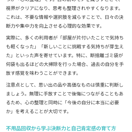
ド
視界がクリアになり、思考も整理されやすくなります。
悪徳業者を避けるための不用品回収チェッ
これは、不要な情報や選択肢を減らすことで、日々の決
ク法
断力や集中力を向上させる心理的な効果です。
不用品回収を依頼する際の安心材料と比較
実際に、多くの利用者が「部屋が片付いたことで気持ち
基準
も軽くなった」「新しいことに挑戦する気持ちが芽生え
た」といった声を寄せています。特に、断捨離ゴミ袋が
何袋も出るほどの大掃除を行った場合、過去の自分を手
放す感覚を味わうことができます。
注意点として、思い出の品や高価なものは慎重に判断し
ましょう。無理に手放すことで後悔につながることもあ
るため、心の整理と同時に「今後の自分に本当に必要
か」を考えることが大切です。
不用品回収から学ぶ決断力と自己肯定感の育て方