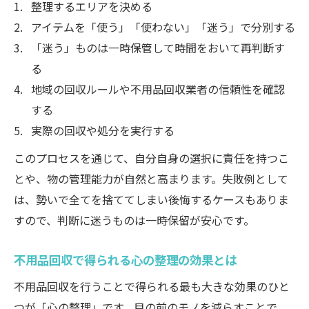
整理するエリアを決める
不用品回収ビジネスモデルの仕組みと特徴
アイテムを「使う」「使わない」「迷う」で分別する
不用品回収業界の成長と収益ポイントを探
「迷う」ものは一時保管して時間をおいて再判断す
る
る
不用品回収で個人事業主が伸びる理由とは
地域の回収ルールや不用品回収業者の信頼性を確認
する
廃品回収業と不用品回収の収益構造を理解
実際の回収や処分を実行する
する
不用品回収から学ぶビジネス発想と自己成
このプロセスを通じて、自分自身の選択に責任を持つこ
長
とや、物の管理能力が自然と高まります。失敗例として
安心して依頼できる不用品回収の選び方を解剖
は、勢いで全てを捨ててしまい後悔するケースもありま
すので、判断に迷うものは一時保留が安心です。
安心して依頼できる不用品回収業者の特徴
不用品回収で避けたいトラブルと対策ポイ
不用品回収で得られる心の整理の効果とは
ント
不用品回収を行うことで得られる最も大きな効果のひと
信頼できる不用品回収業者の見分け方ガイ
つが「心の整理」です。目の前のモノを減らすことで、