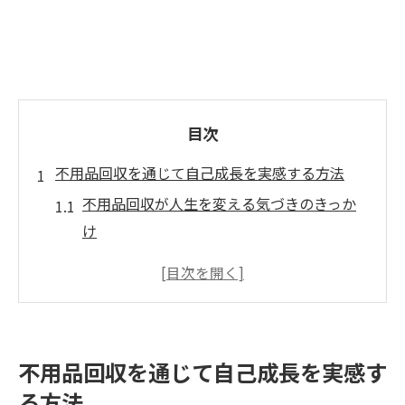
目次
不用品回収を通じて自己成長を実感する方法
不用品回収が人生を変える気づきのきっか
け
自己成長を促す不用品回収の実践ステップ
不用品回収で得られる心の整理の効果とは
不用品回収から学ぶ決断力と自己肯定感の
育て方
不用品回収を通じて自己成長を実感す
不用品回収を通じた暮らしの最適化と人生
る方法