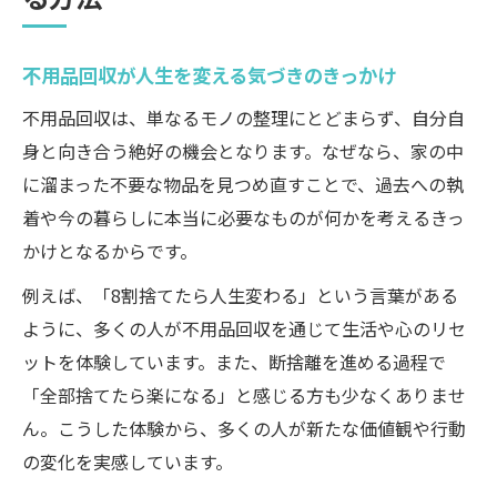
設計
断捨離後に後悔しないための不用品回収術
不用品回収が人生を変える気づきのきっかけ
後悔しない不用品回収の判断基準とコツ
断捨離で失敗しないための不用品回収ポイ
不用品回収は、単なるモノの整理にとどまらず、自分自
ント
身と向き合う絶好の機会となります。なぜなら、家の中
に溜まった不要な物品を見つめ直すことで、過去への執
大切なものを残す不用品回収の選別テクニ
着や今の暮らしに本当に必要なものが何かを考えるきっ
ック
かけとなるからです。
不用品回収で後悔を防ぐ優先順位の決め方
例えば、「8割捨てたら人生変わる」という言葉がある
断捨離と不用品回収で迷った時の対処法
ように、多くの人が不用品回収を通じて生活や心のリセ
慎重に進める不用品回収が心の整理を促す理由
ットを体験しています。また、断捨離を進める過程で
不用品回収と心の整理がつながるメカニズ
「全部捨てたら楽になる」と感じる方も少なくありませ
ム
ん。こうした体験から、多くの人が新たな価値観や行動
段階的な不用品回収で心も整う理由とは
の変化を実感しています。
慎重な不用品回収が後悔を防ぐ心理的効果