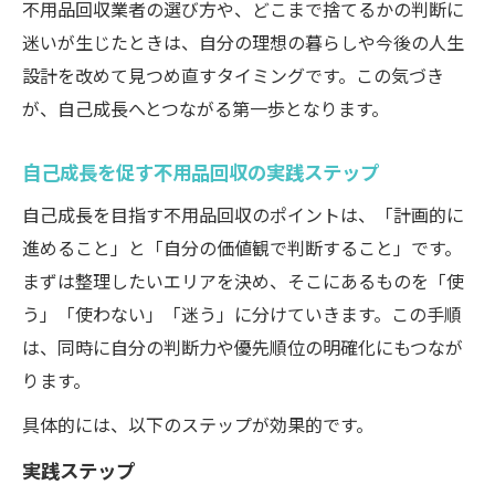
不用品回収業者の選び方や、どこまで捨てるかの判断に
不用品回収が心の負担を軽くする具体例
迷いが生じたときは、自分の理想の暮らしや今後の人生
感情に流されない不用品回収の思考法
設計を改めて見つめ直すタイミングです。この気づき
自己成長へと導く断捨離と不用品回収の関係性
が、自己成長へとつながる第一歩となります。
断捨離と不用品回収が自己成長を支える理
由
自己成長を促す不用品回収の実践ステップ
不用品回収で生まれる新たな自己発見の瞬
自己成長を目指す不用品回収のポイントは、「計画的に
間
進めること」と「自分の価値観で判断すること」です。
断捨離と不用品回収がもたらす意識の変化
まずは整理したいエリアを決め、そこにあるものを「使
不用品回収を通じた自分らしい暮らしの築
う」「使わない」「迷う」に分けていきます。この手順
き方
は、同時に自分の判断力や優先順位の明確化にもつなが
ります。
断捨離と不用品回収で人生をリセットする
方法
具体的には、以下のステップが効果的です。
不用品回収ビジネスモデルから学ぶ成長のヒン
実践ステップ
ト