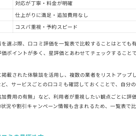
対応が丁寧・料金が明確
費用相場を知るハウスクリーニング比較術
仕上がりに満足・追加費用なし
岡山市南区郡のハウスクリーニング費用相場早見表
コスパ重視・予約スピード
ハウスクリーニング費用比較のポイントを解説
間取り別にみるハウスクリーニングの料金傾向
者を選ぶ際、口コミ評価を一覧表で比較することはとても
費用とサービス内容を賢く見極める方法
評価ポイントが多く、星評価とあわせてチェックすること
料金の違いはどこで生まれる？費用の内訳解説
岡山市南区郡で失敗しない業者選択ポイント
に掲載された体験談を活用し、複数の業者をリストアップ
エリアで選ぶハウスクリーニング業者の比較表
など、サービスごとの口コミも確認しておくことで、自分
業者選びで迷ったときは口コミの質を重視
追加費用の有無」など、利用者が重視したい観点ごとに評
失敗しないためのハウスクリーニング依頼手順
約状況や割引キャンペーン情報も含まれるため、一覧表で
ハウスクリーニング業者の対応範囲を確認しよう
岡山市南区郡で人気のハウスクリーニング条件
割引活用でハウスクリーニングをお得に依頼