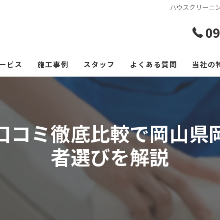
ハウスクリーニ
09
ービス
施工事例
スタッフ
よくある質問
当社の
エアコ
レンジ
口コミ徹底比較で岡山県
フロー
者選びを解説
浴室
空室