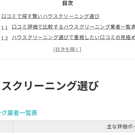
目次
口コミで探す賢いハウスクリーニング選び
口コミ評価で比較するハウスクリーニング業者一覧
ハウスクリーニング選びで重視したい口コミの見極
岡山市南区郡で信頼されるハウスクリーニングの特
実際の口コミから見るハウスクリーニングの満足度
ハウスクリーニングを利用するなら口コミの活用が
実際の体験談から分かる業者の強み
ウスクリーニング選び
体験談で明らかになるハウスクリーニングの魅力一
利用者が語るハウスクリーニングの良かった点
岡山市南区郡で評判の高いサービス内容とは
ング業者一覧表
失敗談から学ぶハウスクリーニング選びの注意点
主な評価ポ
体験談を通じて分かる業者ごとの対応力の違い