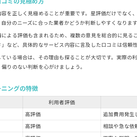
口コミの見極め方
活用できるハウスクリーニング割引制度一覧
内容を正しく見極めることが重要です。星評価だけでなく
割引情報を見逃さないハウスクリーニングの探し方
、自分のニーズに合った業者かどうか判断しやすくなりま
ハウスクリーニング費用を節約するテクニック
情による評価も含まれるため、複数の意見を総合的に見る
複数台依頼時の割引活用法を徹底解説
さ」など、具体的なサービス内容に言及した口コミは信頼
お得なキャンペーン情報を賢くチェックするコツ
している場合は、その理由も探ることが大切です。実際の
信頼できるプロを選ぶための口コミ活用法
、偏りのない判断を心がけましょう。
口コミを活用したハウスクリーニング業者比較表
信頼できる口コミの見抜き方を身につけよう
ーニングの特徴
ハウスクリーニング選びで役立つ口コミサイト活用
利用者評価
口コミから読み解くプロの対応力と満足度
高評価
追加費用発生
口コミ評価が高い業者に依頼するメリット
高評価
相談や急な依