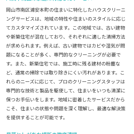
安全性を考慮した清掃方法
岡山市南区浦安本町の住まいに特化したハウスクリーニ
ングサービスは、地域の特性や住まいのスタイルに応じ
理想的な住まいのための提案
てカスタマイズされています。この地域では、古い建物
ハウスクリーニングが岡山市南区浦安本町の生
や新築住宅が混在しており、それぞれに適した清掃方法
活を一新する理由
が求められます。例えば、古い建物ではカビや湿気が問
生活環境を向上させるポイント
題になることが多く、専門的なクリーニングが必要で
プロの清掃術で得られる変化
す。また、新築住宅では、施工時に残る建材の粉塵な
定期的なクリーニングの重要性
ど、通常の掃除では取り除きにくい汚れがあります。こ
健康面でのメリットとは
れらのニーズに応じて、プロのクリーニングスタッフは
仕事と家庭の両立をサポート
専門的な技術と製品を駆使して、住まいをいつも清潔に
地域社会に貢献するクリーニング
保つお手伝いをします。地域に密着したサービスだから
こそ、住まいの状態や問題を深く理解し、最適な解決策
究極の清潔感をプロのハウスクリーニングで実
を提供することが可能です。
現する方法
クリーニングのプロセスを徹底解説