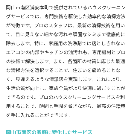
岡山市南区浦安本町の家庭にもたらすハウスク
岡山市南区浦安本町で提供されているハウスクリーニン
リーニングの利点
グサービスでは、専門技術を駆使した効率的な清掃方法
家事の負担を軽減する方法
が特徴です。プロのスタッフは、最新の清掃技術を用い
プロの視点で見る家の問題点
て、目に見えない細かな汚れや頑固なシミまで徹底的に
安心のための定期的なメンテナンス
除去します。特に、家庭用の洗浄剤では落としきれない
エアコンの内部やキッチンの油汚れも、専用機材とプロ
家族が喜ぶきれいな住まい
の技術で解決します。また、各箇所の材質に応じた最適
クリーニングがもたらす健康効果
な清掃方法を選択することで、住まいを痛めることな
地域密着型サービスの魅力
く、見違えるような清潔感を実現します。これにより、
プロの技術で実現する岡山市南区浦安本町の理
生活の質が向上し、家族全員がより快適に過ごすことが
想的な住まい
できるのです。プロのハウスクリーニングサービスを利
プロの清掃がもたらす安心感
用することで、時間と手間を省きながら、最高の住環境
空間デザインと清掃の関係
を手に入れることができます。
最新の清掃技術とその効果
岡山市南区の家庭に特化したサービス
持続可能な住環境を目指して