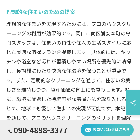
理想的な住まいのための提案
理想的な住まいを実現するためには、プロのハウスクリ
ーニングの利用が効果的です。岡山市南区浦安本町の専
門スタッフは、住まいの特性や住人の生活スタイルに応
じた最適な清掃プランを提案します。具体的には、キッ
チンや浴室など汚れが蓄積しやすい場所を優先的に清掃
し、長期間にわたり快適な住環境を保つことが重要で
す。また、定期的なクリーニングを通じて、住まいの美
しさを維持しつつ、資産価値の向上にも貢献します。特
に、環境に配慮した持続可能な清掃方法を取り入れるこ
とで、地球にも優しい住まいの実現が可能です。本記事
を通じて、プロのハウスクリーニングのメリットを理解
し、住まいのクオリティを向上させる一助となることを
090-4898-3377
お問い合わせはこちら
願っています。次回もより深い情報をお届けできるよ