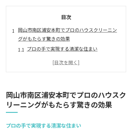
目次
岡山市南区浦安本町でプロのハウスクリーニン
グがもたらす驚きの効果
プロの手で実現する清潔な住まい
専門技術を活用した効率的な清掃方法
岡山市南区の家庭に特化したサービス
見落としがちな場所の徹底清掃
環境に優しいクリーニング技術とは
岡山市南区浦安本町でプロのハウスク
継続的な清潔感を保つためのアドバイス
リーニングがもたらす驚きの効果
ハウスクリーニングのプロフェッショナルが提
供する快適な暮らし
プロの手で実現する清潔な住まい
プロに任せることで得られる安心感