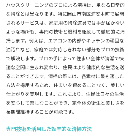
ハウスクリーニングのプロによる清掃は、単なる日常的
快適さを追求した清掃サービス
な掃除とは異なります。特に岡山市南区浦安本町で展開
最新技術で家の隅々まで清掃
されるサービスは、家庭用の掃除道具では手が届かない
アフターフォローの重要性
ような場所も、専門の技術と機材を駆使して徹底的に清
快適な住まいを維持する秘訣
掃します。例えば、エアコンの内部やキッチンの頑固な
岡山市南区で選ばれる理由
油汚れなど、家庭では対応しきれない部分もプロの技術
プロによるハウスクリーニングで手に入れる清
で解決します。プロの手によって住まい全体が清潔で快
潔な住環境の秘密
適な空間に生まれ変わり、住民はより健康的な生活を送
厳選された清掃用具と洗剤の選び方
ることができます。清掃の際には、各素材に最も適した
方法を採用するため、住まいを傷めることなく、美しい
頑固な汚れも一掃する技術
仕上がりを実現します。これにより、住民は日々の生活
プロが教える自宅ケアのコツ
を安心して楽しむことができ、家全体の衛生と美しさを
ハウスクリーニングの持続効果
長期間維持することが可能です。
岡山市南区での長年の実績
住環境をリフレッシュする方法
専門技術を活用した効率的な清掃方法