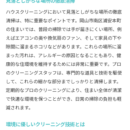
見落としがちな場所の徹底清掃
見違えるような清潔感を演出
ハウスクリーニングにおいて見落としがちな場所の徹底
プロが教える清掃チェックリスト
清掃は、特に重要なポイントです。岡山市南区浦安本町
頑固な汚れへのアプローチ
の住まいでは、普段の掃除では手が届きにくい場所、例
清掃後のフォローアップが大切
えばエアコンの奥や換気扇のファン、そして家具の下や
自宅で簡単にできる清掃テクニック
隙間に溜まるホコリなどがあります。これらの場所に溜
岡山市南区浦安本町で体感するプロのハウスク
まった汚れは、アレルギーの原因となることもあり、健
リーニングの力
康的な住環境を維持するためには非常に重要です。プロ
プロによる清掃の実例紹介
のクリーニングスタッフは、専門的な道具と技術を駆使
して、これらの細かな部分までしっかりと清掃します。
お客様の声と体験談
定期的なプロのクリーニングにより、住まい全体が清潔
清掃後の生活の変化
で快適な環境を保つことができ、日常の掃除の負担も軽
地域密着型クリーニングの特徴
減されます。
ハウスクリーニングの未来展望
清掃業界のトレンドと革新
環境に優しいクリーニング技術とは