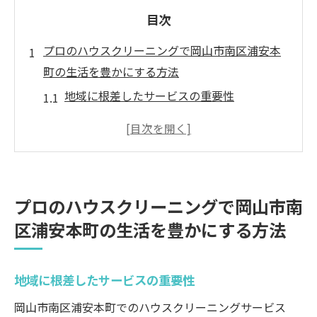
目次
プロのハウスクリーニングで岡山市南区浦安本
町の生活を豊かにする方法
地域に根差したサービスの重要性
プロの技術がもたらす生活の向上
安心の予約プロセスとその利便性
住まいの美しさを維持する秘訣
ハウスクリーニングの長期的な効果と価値
プロのハウスクリーニングで岡山市南
地域密着型のサービスのメリット
区浦安本町の生活を豊かにする方法
ハウスクリーニングで実現する快適な住まいの
秘訣
地域に根差したサービスの重要性
プロが教える掃除のポイント
岡山市南区浦安本町でのハウスクリーニングサービス
快適空間を作るクリーニングの手法