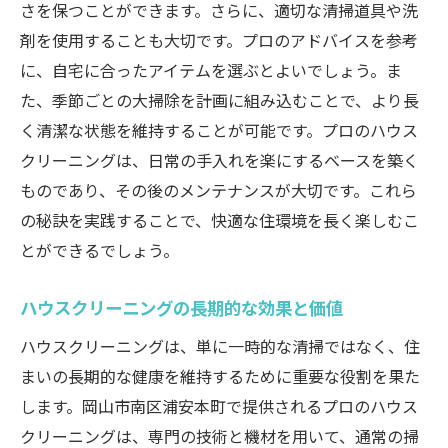
さを保つことができます。さらに、適切な清掃道具や洗
効率的な予約スケジュールの組み方
剤を使用することも大切です。プロのアドバイスを参考
忙しい人におすすめの予約方法
に、自宅に合ったアイテムを選ぶとよいでしょう。ま
予約キャンセルや変更のルール
た、季節ごとの大掃除を計画に組み込むことで、より長
サービス利用後のフィードバックの重要性
く清潔な状態を維持することが可能です。プロのハウス
ハウスクリーニングで快適な空間を作るための
クリーニングは、日常の手入れを楽にするベースを築く
実践的なヒント
ものであり、その後のメンテナンスが大切です。これら
毎日の掃除を楽にする習慣
の秘訣を実践することで、快適な住環境を長く楽しむこ
とができるでしょう。
プロに学ぶ効果的な掃除順序
環境に優しいクリーニング製品の紹介
ハウスクリーニングの長期的な効果と価値
家族で取り組む掃除の楽しさ
ハウスクリーニングは、単に一時的な清掃ではなく、住
クリーニングの頻度とタイミング
まいの長期的な健康を維持するために重要な役割を果た
自宅でできる簡単なメンテナンス
します。岡山市南区浦安本町で提供されるプロのハウス
クリーニングは、専門の技術と機材を用いて、通常の掃