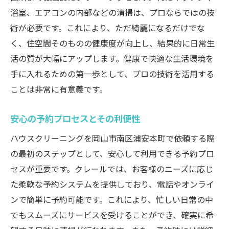
選び方ガイド
浴室、エアコンの内部などの清掃は、プロならではの技
信頼できる業者の見極め方
術が必要です。これにより、ただ綺麗になるだけでな
口コミと実績の重要性
く、住空間そのものの健康度が向上し、結果的に日常生
サービス内容の比較ポイント
活の質が大幅にアップします。健康で快適な生活環境を
手に入れるための第一歩として、プロの技術を活用する
料金体系とその透明性
ことは非常に有意義です。
アフターサービスの確認方法
予約から完了までの流れ
安心の予約プロセスとその利便性
エアコン内部まで徹底的に清掃するハウスクリ
ハウスクリーニングを岡山市南区浦安本町で依頼する際
ーニングの魅力
の最初のステップとして、安心して利用できる予約プロ
エアコン清掃がもたらす健康効果
セスが重要です。クレールでは、お客様のニーズに応じ
プロがすすめるエアコンのメンテナンス
た柔軟な予約システムを提供しており、電話やオンライ
効率的なエアコン清掃のテクニック
ンで簡単に予約可能です。これにより、忙しい日常の中
空気の質を向上させる清掃法
でもスムーズにサービスを受けることができ、確実に希
省エネに繋がるエアコンのケア