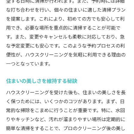
望する日時に清掃が行われます。また、予約時には詳細
な打ち合わせを行い、個々の住まいに適した清掃プラン
清掃後のエアコンの使い方ガイド
を提案します。これにより、初めての方でも安心して利
プロの技術で手の届かない場所も清掃可能なハ
用でき、必要な場所を重点的に清掃することが可能で
ウスクリーニング
す。また、変更やキャンセルも柔軟に対応しており、急
窓のサッシやカーテンのクリーニング
な予定変更にも安心です。このような予約プロセスの利
家具の裏や床下の徹底清掃
便性が、ハウスクリーニングを気軽に利用できる理由の
照明器具や天井のクリーニング方法
一つとなっています。
難所をきれいにするプロのテクニック
特別な機材を使ったクリーニング
住まいの美しさを維持する秘訣
清掃後のアフターケアの重要性
ハウスクリーニングを受けた後も、住まいの美しさを長
予約が簡単な岡山市南区のハウスクリーニング
く保つためには、いくつかのコツがあります。まず、日
サービスの活用法
常的な掃除をこまめに行うことが重要です。特に、水回
りやキッチンなど、汚れが溜まりやすい場所は定期的に
オンライン予約システムの使い方
簡単な清掃をすることで、プロのクリーニング後の美し
電話での予約時に確認すべきポイント