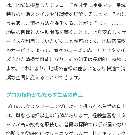
は、地域に根差したアプローチが非常に重要です。地域
健康を守るためのクリーニング
特有の生活スタイルや住環境を理解することで、それに
住まいの持続的な快適さを保つ方法
最も適した清掃方法を提供することができます。また、
素材別のクリーニングアプローチ
地域の皆様との信頼関係を築くことで、より安心してサ
クリーニング後のメンテナンスの重要性
ービスを利用していただくことが可能です。地域密着型
キッチンや浴室をプロの技術で美しく仕上げる
のサービスによって、個々のニーズに応じたカスタマイ
ハウスクリーニング
ズされた清掃が可能になり、その効果は長期的に持続し
頑固な汚れを落とすプロの秘訣
ます。これにより、地域の皆様の住まいをより快適で清
潔な空間に変えることができます。
キッチンの衛生を保つクリーニング術
浴室のカビ対策と清掃法
プロの技術がもたらす生活の向上
素材に応じたクリーニングテクニック
プロのハウスクリーニングによって得られる生活の向上
プロが使うクリーニング機材の紹介
は、単なる清掃以上の価値があります。経験豊富なスタ
リフレッシュされた住環境の体感
ッフが高い技術を駆使し、普段の掃除では手が届かない
岡山市南区でおすすめのハウスクリーニングの
箇所まで徹底的にクリーニングします。特にキッチンや