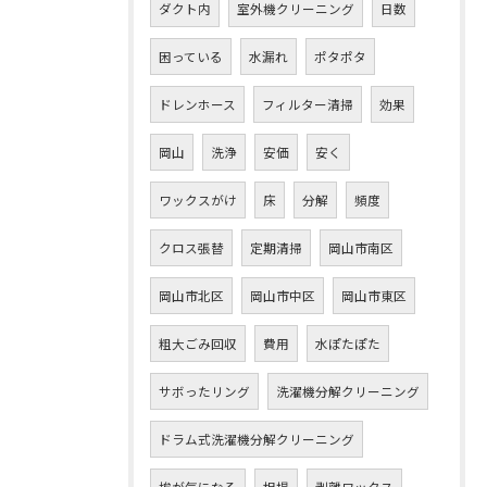
ダクト内
室外機クリーニング
日数
困っている
水漏れ
ポタポタ
ドレンホース
フィルター清掃
効果
岡山
洗浄
安価
安く
ワックスがけ
床
分解
頻度
クロス張替
定期清掃
岡山市南区
岡山市北区
岡山市中区
岡山市東区
粗大ごみ回収
費用
水ぽたぽた
サボったリング
洗濯機分解クリーニング
ドラム式洗濯機分解クリーニング
埃が気になる
相場
剥離ワックス