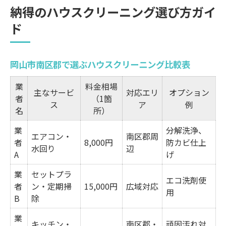
納得のハウスクリーニング選び方ガイ
評判と安心感で選ぶならどこが良い？
ド
サービス内容を見極める具体的な方法
安心のために知っておきたい比較ポイント
岡山市南区郡で選ぶハウスクリーニング比較表
ハウスクリーニング料金・サービス比較一
覧
業
料金相場
主なサービ
対応エリ
オプション
者
岡山で人気の掃除業者が重視する対応力
（1箇
ス
ア
例
名
所）
口コミ評価から見抜く信頼できる業者
業
分解洗浄、
損害保険や資格の有無をチェックする理由
エアコン・
南区郡周
者
8,000円
防カビ仕上
水回り
辺
岡山市南区郡ならではの選び方の注意点
A
げ
エアコンクリーニング依頼時の注意点まとめ
業
セットプラ
エコ洗剤使
エアコンクリーニング岡山で選ぶべき業者
者
ン・定期掃
15,000円
広域対応
用
B
除
比較
ハウスクリーニング依頼前に確認すべきこ
業
キッチン・
南区郡・
頑固汚れ対