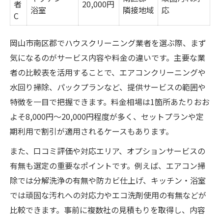
者
20,000円
と
浴室
隣接地域
応
C
分解洗浄や防カビ対応の違いを知る
家庭用と業務用で異なる注意点とは
岡山市南区郡でハウスクリーニング業者を選ぶ際、まず
追加料金が発生しやすいケースまとめ
気になるのがサービス内容や料金の違いです。主要な業
者の比較表を活用することで、エアコンクリーニングや
岡山市南区郡で評判の清掃を実現する方法
水回り掃除、パックプランなど、提供サービスの範囲や
ハウスクリーニング岡山おすすめサービス
特徴を一目で把握できます。料金相場は1箇所あたりおお
比較表
よそ8,000円〜20,000円程度が多く、セットプランや定
口コミで高評価が集まる理由を探る
期利用で割引が適用されるケースもあります。
満足度アップのための依頼ポイント
また、口コミ評価や対応エリア、オプションサービスの
岡山市南区郡で人気の清掃プラン事例
有無も選定の重要なポイントです。例えば、エアコン掃
家族が安心できる清掃依頼の流れ
除では分解洗浄の有無や防カビ仕上げ、キッチン・浴室
コストとサービスを見極めるチェック方法
では頑固な汚れへの対応力やエコ洗剤使用の有無などが
岡山のハウスクリーニング料金相場比較
比較できます。事前に複数社の見積もりを取得し、内容