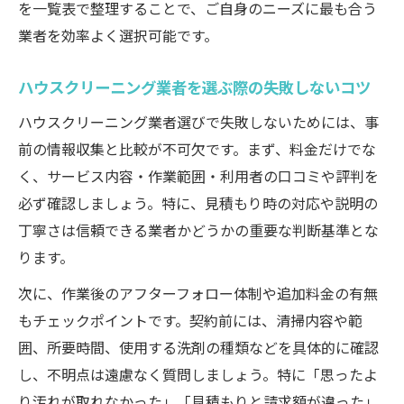
安さだけで選ばないための着眼点
を一覧表で整理することで、ご自身のニーズに最も合う
サービス内容と費用のバランスを考える
業者を効率よく選択可能です。
見積もり時に注意したい追加料金
ハウスクリーニング業者を選ぶ際の失敗しないコツ
納得のいく選択をするための判断基準
ハウスクリーニング業者選びで失敗しないためには、事
信頼できる業者を選ぶための実践的ヒント
前の情報収集と比較が不可欠です。まず、料金だけでな
岡山市南区郡で信頼される業者特徴一覧
く、サービス内容・作業範囲・利用者の口コミや評判を
現場対応の丁寧さが感じられる業者とは
必ず確認しましょう。特に、見積もり時の対応や説明の
資格保有や保険加入済みかを見極める
丁寧さは信頼できる業者かどうかの重要な判断基準とな
実績や口コミから読み取る安心感
ります。
失敗しないための問い合わせチェックリス
次に、作業後のアフターフォロー体制や追加料金の有無
ト
もチェックポイントです。契約前には、清掃内容や範
囲、所要時間、使用する洗剤の種類などを具体的に確認
し、不明点は遠慮なく質問しましょう。特に「思ったよ
り汚れが取れなかった」「見積もりと請求額が違った」