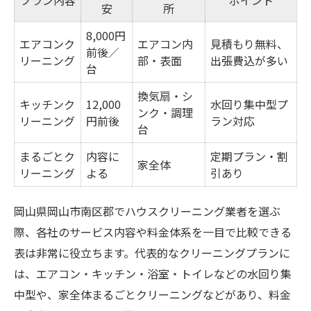
プラン内容
ポイント
安
所
8,000円
エアコンク
エアコン内
見積もり無料、
前後／
リーニング
部・表面
出張費込が多い
台
換気扇・シ
キッチンク
12,000
水回り集中型プ
ンク・調理
リーニング
円前後
ラン対応
台
まるごとク
内容に
定期プラン・割
家全体
リーニング
よる
引あり
岡山県岡山市南区郡でハウスクリーニング業者を選ぶ
際、各社のサービス内容や料金体系を一目で比較できる
表は非常に役立ちます。代表的なクリーニングプランに
は、エアコン・キッチン・浴室・トイレなどの水回り集
中型や、家全体まるごとクリーニングなどがあり、料金