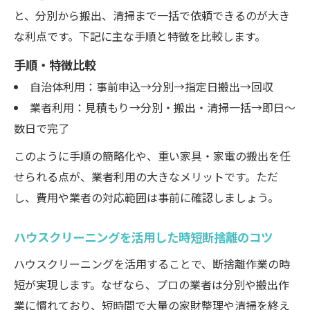
と、分別から搬出、清掃まで一括で依頼できるのが大き
ラクに始める片付け手順フローチャート
な利点です。下記に主な手順と特徴を比較します。
快適な住まい作りに役立つ断捨離術
手順・特徴比較
ハウスクリーニングで叶うストレスフリー
自治体利用：事前申込→分別→指定日搬出→回収
生活
業者利用：見積もり→分別・搬出・清掃一括→即日～
岡山市南区郡で人気の片付けサポートとは
数日で完了
短期間で部屋が片付く秘訣を紹介
このように手順の簡略化や、重い家具・家電の搬出を任
岡山市家財処分を楽にする片付け活用術
せられる点が、業者利用の大きなメリットです。ただ
家財処分方法と費用の比較表
し、費用や業者の対応範囲は事前に確認しましょう。
自治体回収と業者回収のメリット・デメリ
ット
ハウスクリーニングを活用した時短断捨離のコツ
不用品回収業者を選ぶポイント
ハウスクリーニングを活用することで、断捨離作業の時
即日対応できる片付けサービスの探し方
短が実現します。なぜなら、プロの業者は分別や搬出作
岡山市で家財整理を進める際の注意点
業に慣れており、短時間で大量の家財整理や清掃を終え