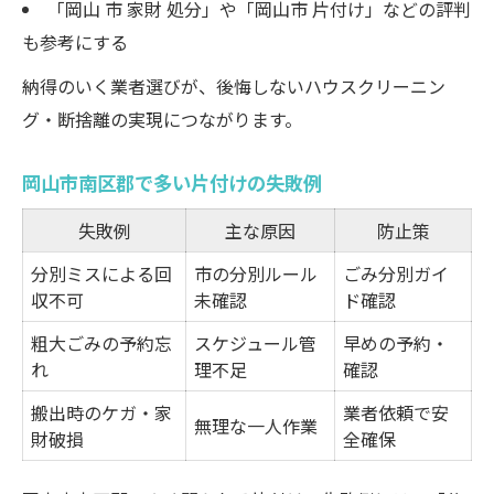
「岡山 市 家財 処分」や「岡山市 片付け」などの評判
も参考にする
納得のいく業者選びが、後悔しないハウスクリーニン
グ・断捨離の実現につながります。
岡山市南区郡で多い片付けの失敗例
失敗例
主な原因
防止策
分別ミスによる回
市の分別ルール
ごみ分別ガイ
収不可
未確認
ド確認
粗大ごみの予約忘
スケジュール管
早めの予約・
れ
理不足
確認
搬出時のケガ・家
業者依頼で安
無理な一人作業
財破損
全確保