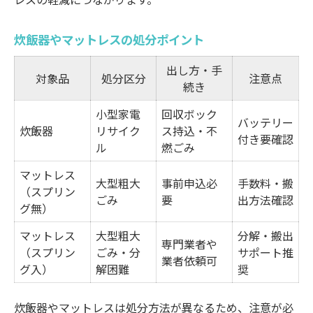
炊飯器やマットレスの処分ポイント
出し方・手
対象品
処分区分
注意点
続き
小型家電
回収ボック
バッテリー
炊飯器
リサイク
ス持込・不
付き要確認
ル
燃ごみ
マットレス
大型粗大
事前申込必
手数料・搬
（スプリン
ごみ
要
出方法確認
グ無）
マットレス
大型粗大
分解・搬出
専門業者や
（スプリン
ごみ・分
サポート推
業者依頼可
グ入）
解困難
奨
炊飯器やマットレスは処分方法が異なるため、注意が必