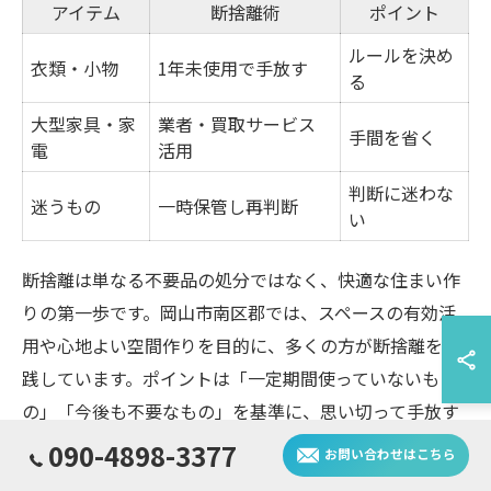
アイテム
断捨離術
ポイント
ルールを決め
衣類・小物
1年未使用で手放す
る
大型家具・家
業者・買取サービス
手間を省く
電
活用
判断に迷わな
迷うもの
一時保管し再判断
い
断捨離は単なる不要品の処分ではなく、快適な住まい作
りの第一歩です。岡山市南区郡では、スペースの有効活
用や心地よい空間作りを目的に、多くの方が断捨離を実
践しています。ポイントは「一定期間使っていないも
の」「今後も不要なもの」を基準に、思い切って手放す
ことです。
090-4898-3377
お問い合わせはこちら
具体的な断捨離術としては、