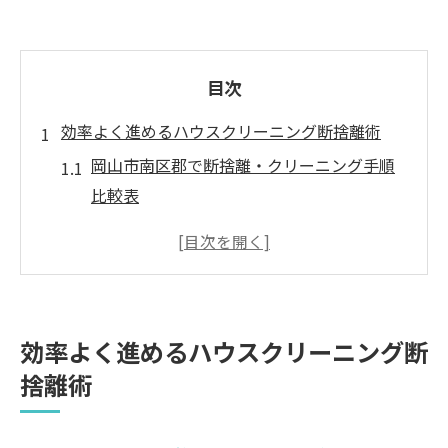
目次
効率よく進めるハウスクリーニング断捨離術
岡山市南区郡で断捨離・クリーニング手順
比較表
ハウスクリーニングを活用した時短断捨離
のコツ
手間なく進める断捨離のポイント解説
忙しい方におすすめの効率的な片付け方法
効率よく進めるハウスクリーニング断
断捨離とハウスクリーニングの違いを知る
捨離術
断捨離とハウスクリーニングの悩みを解決する
方法