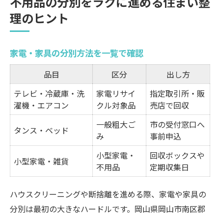
不用品の分別をラクに進める住まい整
理のヒント
家電・家具の分別方法を一覧で確認
品目
区分
出し方
テレビ・冷蔵庫・洗
家電リサイ
指定取引所・販
濯機・エアコン
クル対象品
売店で回収
一般粗大ご
市の受付窓口へ
タンス・ベッド
み
事前申込
小型家電・
回収ボックスや
小型家電・雑貨
不用品
定期収集日
ハウスクリーニングや断捨離を進める際、家電や家具の
分別は最初の大きなハードルです。岡山県岡山市南区郡