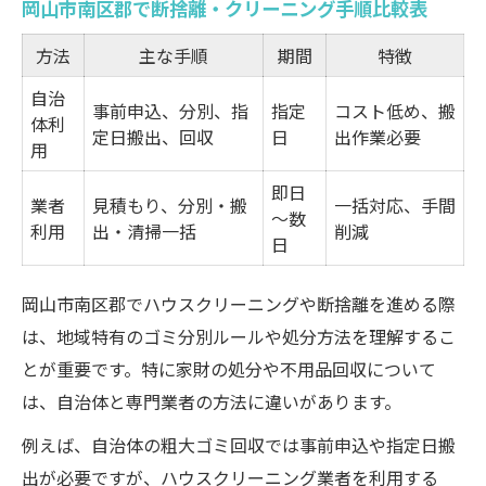
岡山市南区郡で断捨離・クリーニング手順比較表
悩み別ハウスクリーニング解決法早見表
断捨離でつまずきやすいポイントと対策
方法
主な手順
期間
特徴
ハウスクリーニング業者選びの注意点
自治
事前申込、分別、指
指定
コスト低め、搬
岡山市南区郡で多い片付けの失敗例
体利
定日搬出、回収
日
出作業必要
用
断捨離成功のための事前準備とは
即日
不用品の分別をラクに進める住まい整理のヒン
業者
見積もり、分別・搬
一括対応、手間
～数
ト
利用
出・清掃一括
削減
日
家電・家具の分別方法を一覧で確認
炊飯器やマットレスの処分ポイント
岡山市南区郡でハウスクリーニングや断捨離を進める際
は、地域特有のゴミ分別ルールや処分方法を理解するこ
掃除機など小型家電の正しい出し方
とが重要です。特に家財の処分や不用品回収について
分別作業を時短するハウスクリーニングの
は、自治体と専門業者の方法に違いがあります。
活用法
例えば、自治体の粗大ゴミ回収では事前申込や指定日搬
岡山市の分別ルールを押さえるコツ
出が必要ですが、ハウスクリーニング業者を利用する
手間をかけず片付く快適な暮らしの始め方