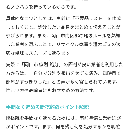
ハウスクリーニングで実現するすっきり空間
るノウハウを持っているからです。
すっきり空間作りのステップ一覧
具体的なコツとしては、事前に「不要品リスト」を作成
断捨離後のハウスクリーニング活用法
しておくこと、処分したい品目をまとめて伝えることが
住まいが変わるクリーニングの効果
挙げられます。また、岡山市南区郡の地域ルールを熟知
した業者を選ぶことで、リサイクル家電や粗大ゴミの適
岡山市南区郡で評判の整理術とは
切な処理もスムーズに進みます。
長く快適に保つためのメンテナンス術
実際に「岡山市 家財 処分」の評判が良い業者を利用した
方からは、「自分で分別や搬出をせずに済み、短時間で
部屋がすっきりした」との声が多く寄せられています。
忙しい方や高齢者にもおすすめの方法です。
手間なく進める断捨離のポイント解説
断捨離を手間なく進めるためには、事前準備と業者選び
がポイントです。まず、何を残し何を処分するかを明確