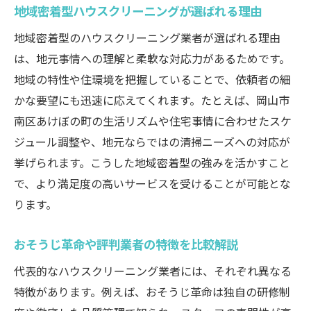
サニクリーンなど料金体系を比較検証
地域密着型ハウスクリーニングが選ばれる理由
地域密着型サービスで快適な住まいを実現
地域密着型のハウスクリーニング業者が選ばれる理由
地域密着ハウスクリーニングの強みと信頼
は、地元事情への理解と柔軟な対応力があるためです。
性
地域の特性や住環境を把握していることで、依頼者の細
掃除屋選びで重視したいスタッフ対応の質
かな要望にも迅速に応えてくれます。たとえば、岡山市
地元で評判のハウスクリーニング活用事例
南区あけぼの町の生活リズムや住宅事情に合わせたスケ
ジュール調整や、地元ならではの清掃ニーズへの対応が
業者選定時の口コミと実績の確認ポイント
挙げられます。こうした地域密着型の強みを活かすこと
エアコン掃除を含む幅広い対応力が魅力
で、より満足度の高いサービスを受けることが可能とな
岡山市南区の住まいに最適なサービス選定
ります。
失敗しないハウスクリーニング業者の見極め方
ハウスクリーニング業者選びで注意するこ
おそうじ革命や評判業者の特徴を比較解説
と
代表的なハウスクリーニング業者には、それぞれ異なる
料金相場と妥当な金額の見極め方
特徴があります。例えば、おそうじ革命は独自の研修制
おそうじ本舗やダスキンの比較ポイント