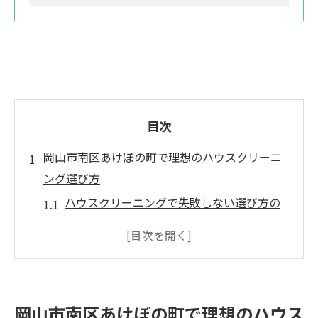
目次
岡山市南区あけぼの町で理想のハウスクリーニ
ング選び方
ハウスクリーニングで失敗しない選び方の
基本とは
地域密着型ハウスクリーニングが選ばれる
理由
おそうじ革命や評判業者の特徴を比較解説
岡山市南区あけぼの町で理想のハウス
岡山市で満足度が高い掃除屋の見極め方