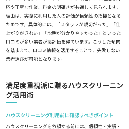
頼法
応や丁寧な作業、料金の明確さが共通して見られます。
理由は、実際に利用した人の評価が信頼性の指標となる
セットプラン活用でお得にハウスクリーニ
ためです。具体的には、「スタッフが親切だった」「仕
ング
上がりがきれい」「説明が分かりやすかった」といった
コスト重視でも満足度を下げない選択基準
口コミが多い業者が高評価を得ています。こうした傾向
特典や割引を逃さない依頼タイミングの秘
を踏まえて、口コミ情報を活用することで、失敗しない
訣
業者選びが可能となります。
納得の清潔空間を叶えるプロの選び方まとめ
ハウスクリーニング選びで後悔しない要点
整理
満足度重視派に贈るハウスクリーニン
岡山市の掃除屋選定で重視したい比較基準
グ活用術
口コミや評判を最大限活用する業者選び術
エアコンや水回りも安心のサービス選択法
ハウスクリーニング利用前に確認すべきポイント
コストと満足度を両立する依頼の流れ
ハウスクリーニングを依頼する前には、信頼性・実績・