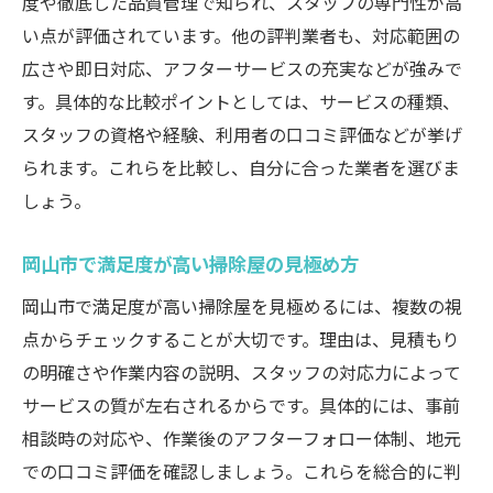
度や徹底した品質管理で知られ、スタッフの専門性が高
口コミから分かる信頼できる業者の特徴
い点が評価されています。他の評判業者も、対応範囲の
業務用にも対応可能な清掃技術の違い
広さや即日対応、アフターサービスの充実などが強みで
す。具体的な比較ポイントとしては、サービスの種類、
依頼前に確認したいサポート体制
スタッフの資格や経験、利用者の口コミ評価などが挙げ
口コミと評判から読み解く賢い業者選びのコツ
られます。これらを比較し、自分に合った業者を選びま
口コミ評価が高いハウスクリーニングの共
しょう。
通点
評判の良い掃除屋を選ぶためのチェック法
岡山市で満足度が高い掃除屋の見極め方
ハレピカやおそうじ革命の利用体験まとめ
岡山市で満足度が高い掃除屋を見極めるには、複数の視
ネットとSNSの口コミ活用方法を伝授
点からチェックすることが大切です。理由は、見積もり
実際の利用者が語る満足ポイント
の明確さや作業内容の説明、スタッフの対応力によって
後悔しない業者選びのための比較視点
サービスの質が左右されるからです。具体的には、事前
エアコン掃除や水回りに強いハウスクリーニン
相談時の対応や、作業後のアフターフォロー体制、地元
グ技術
での口コミ評価を確認しましょう。これらを総合的に判