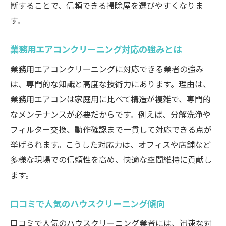
断することで、信頼できる掃除屋を選びやすくなりま
エアコンクリーニングの専門技術とその効
す。
果
水回りの清掃で差がつくハウスクリーニン
業務用エアコンクリーニング対応の強みとは
グ術
業務用エアコンクリーニングに対応できる業者の強み
業務用エアコン対応業者の見極めポイント
は、専門的な知識と高度な技術力にあります。理由は、
まるごとプランで得られる快適空間の秘訣
業務用エアコンは家庭用に比べて構造が複雑で、専門的
ハウスクリーニング技術者の選び方ガイド
なメンテナンスが必要だからです。例えば、分解洗浄や
利用者口コミから見る人気サービスの実力
フィルター交換、動作確認まで一貫して対応できる点が
コストパフォーマンスを上げる依頼ポイントと
挙げられます。こうした対応力は、オフィスや店舗など
は
多様な現場での信頼性を高め、快適な空間維持に貢献し
ハウスクリーニング費用を抑える工夫とコ
ます。
ツ
口コミで人気のハウスクリーニング傾向
料金相場とサービス内容の見極め方を伝授
サニクリーンや他社との比較で選ぶ賢い依
口コミで人気のハウスクリーニング業者には、迅速な対