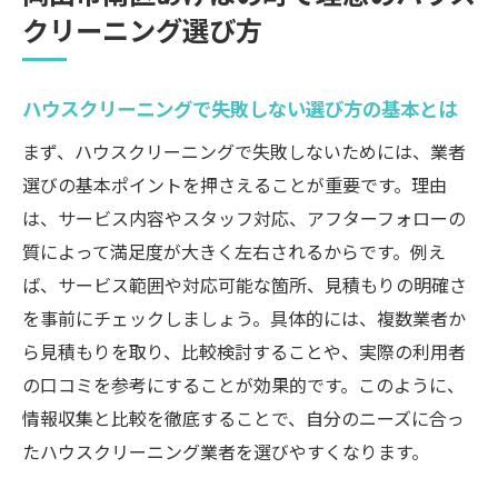
クリーニング選び方
業務用エアコンクリーニング対応の強みと
は
ハウスクリーニングで失敗しない選び方の基本とは
口コミで人気のハウスクリーニング傾向
満足度重視派に贈るハウスクリーニング活用術
まず、ハウスクリーニングで失敗しないためには、業者
ハウスクリーニング利用前に確認すべきポ
選びの基本ポイントを押さえることが重要です。理由
イント
は、サービス内容やスタッフ対応、アフターフォローの
質によって満足度が大きく左右されるからです。例え
ハレピカやおそうじ本舗の口コミ徹底活用
ば、サービス範囲や対応可能な箇所、見積もりの明確さ
法
を事前にチェックしましょう。具体的には、複数業者か
エアコンクリーニング依頼時の注意点まと
ら見積もりを取り、比較検討することや、実際の利用者
め
の口コミを参考にすることが効果的です。このように、
まるごと対応可能なハウスクリーニングの
情報収集と比較を徹底することで、自分のニーズに合っ
魅力
たハウスクリーニング業者を選びやすくなります。
コストパフォーマンスと満足度の高め方