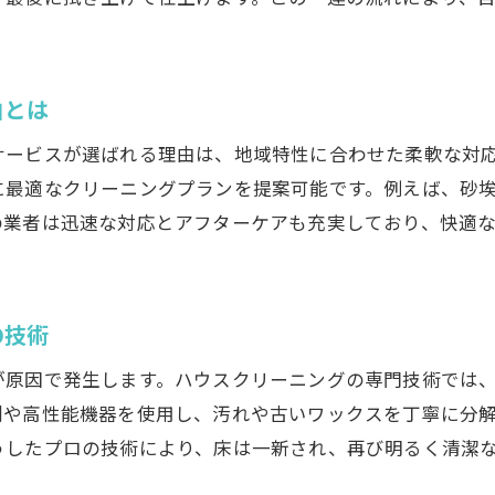
プロに任せることで実感できる床の仕上がり
ハウスクリーニングなら床の黒ずみも解決
由とは
床の黒ずみを徹底除去するハウスクリーニング
岡山市のハウスクリーニングで見違える住まい
サービスが選ばれる理由は、地域特性に合わせた柔軟な対
頑固な汚れもプロの技術で新品同様に
に最適なクリーニングプランを提案可能です。例えば、砂
の業者は迅速な対応とアフターケアも充実しており、快適
業務用エアコン掃除とセットで効率アップ
床の素材に合った安全なクリーニング方法
料金やサービス内容を賢く比較するコツ
の技術
岡山市南区で叶える理想の床環境とは
が原因で発生します。ハウスクリーニングの専門技術では
ハウスクリーニングで叶う快適床ライフの秘訣
剤や高性能機器を使用し、汚れや古いワックスを丁寧に分
岡山市で人気のまるごとクリーニングサービス
うしたプロの技術により、床は一新され、再び明るく清潔
専門スタッフによる床環境改善の実例紹介