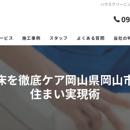
ハウスクリーニ
09
ービス
施工事例
スタッフ
よくある質問
当社の
エアコ
レンジ
床を徹底ケア岡山県岡山
フロー
住まい実現術
浴室
空室