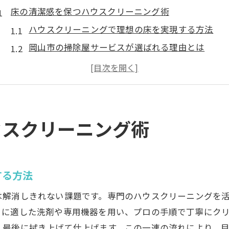
床の清潔感を保つハウスクリーニング術
ハウスクリーニングで理想の床を実現する方法
岡山市の掃除屋サービスが選ばれる理由とは
床の黒ずみに強いハウスクリーニングの技術
まるごと清掃で快適な住まいを維持しよう
エアコンや水回りも一緒に依頼するメリット
プロのハウスクリーニングで衛生的な生活空間
ウスクリーニング術
専門家が教える快適な床ケアの秘訣
ハウスクリーニングの専門知識で床を美しく保つ
岡山市のハウスクリーニング選びのポイント解説
する方法
おそうじ革命のようなプロ技術の床ケア術
は解消しきれない課題です。専門のハウスクリーニングを
ペットや子どもがいても安心の掃除方法とは
とに適した洗剤や専用機器を用い、プロの手順で丁寧にク
床掃除の頻度とハウスクリーニングの賢い使い分
、最後に拭き上げて仕上げます。この一連の流れにより、