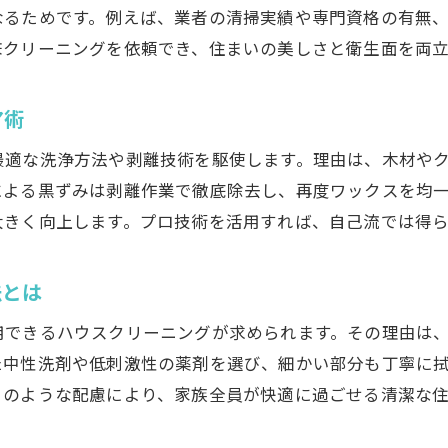
岡山市のハウスクリーニング活用事例を紹介
なるためです。例えば、業者の清掃実績や専門資格の有無
床クリーニングを依頼でき、住まいの美しさと衛生面を両立
床のベタつき解消に役立つプロの知恵
まるごとクリーニングで家全体をリフレッシュ
ア術
ネット予約や見積もりの便利な使い方
持続的な清潔空間を維持するための工夫
最適な洗浄方法や剥離技術を駆使します。理由は、木材や
による黒ずみは剥離作業で徹底除去し、再度ワックスを均
大きく向上します。プロ技術を活用すれば、自己流では得
法とは
用できるハウスクリーニングが求められます。その理由は
た中性洗剤や低刺激性の薬剤を選び、細かい部分も丁寧に
このような配慮により、家族全員が快適に過ごせる清潔な住