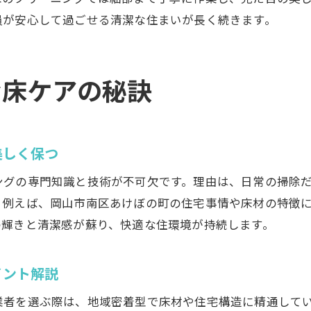
プロの目で見る床掃除の重要なポイント
員が安心して過ごせる清潔な住まいが長く続きます。
家庭でできる床の衛生キープ術を伝授
ハウスクリーニングで持続する清潔な床生活
口コミで選ぶ岡山市の掃除屋サービス
な床ケアの秘訣
プロによる床クリーニングの流れ解説
ハウスクリーニングの流れと床清掃の手順
美しく保つ
岡山市で主流のクリーニング方法を徹底解説
床の種類別おすすめハウスクリーニング方法
ングの専門知識と技術が不可欠です。理由は、日常の掃除
洗濯機やエアコン掃除も一括依頼する利点
。例えば、岡山市南区あけぼの町の住宅事情や床材の特徴
の輝きと清潔感が蘇り、快適な住環境が持続します。
プロの技術力が生む床の仕上がりの違い
予約から完了までのスムーズな流れを紹介
イント解説
安心して任せられるハウスクリーニング活用法
安全で信頼できるハウスクリーニング選び方
業者を選ぶ際は、地域密着型で床材や住宅構造に精通して