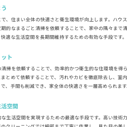
洗濯機やエアコン掃除も同時に依頼する利点
よう
プロ目線で提案する理想の床メンテナンス
とで、住まい全体の快適さと衛生環境が向上します。ハウ
地域密着型ハウスクリーニングの安心感
定期的なまるごと清掃を依頼することで、家中の隅々まで
床のベタつき改善に役立つ掃除の方法
と快適な生活空間を長期間維持するための有効な手段です
ハウスクリーニングが解決する床のベタつき悩み
日常掃除とプロのハウスクリーニングの違い
リット
岡山市でおすすめの掃除屋活用術を紹介
の清掃を依頼することで、効率的かつ衛生的な住環境を得
床クリーニングとエアコン掃除の相乗効果とは
にまとめて依頼することで、汚れやカビを徹底除去し、室
子どもやペットにも優しい掃除方法を選ぶ
とで、手間も削減でき、家全体の快適さを一層高められます
料金と仕上がりで選ぶハウスクリーニング
衛生的な住まいづくりは床から始まる
生活空間
ハウスクリーニングで衛生的な住環境を実現
的な生活空間を実現するための最適な手段です。高い技術
サニクリーンなどの床クリーニングの魅力
床のクリーニングでは細部まで丁寧に作業し、見た目の美