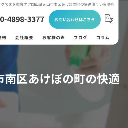
ングで床を徹底ケア岡山県岡山市南区あけぼの町の快適住まい実現術
0-4898-3377
お問い合わせはこちら
特徴
会社概要
お客様の声
ブログ
コラム
ン
フード
市南区あけぼの町の快適
リング