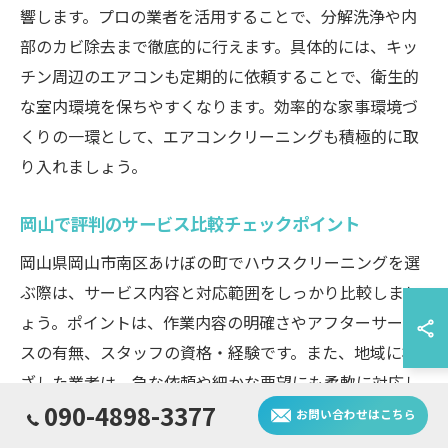
響します。プロの業者を活用することで、分解洗浄や内
部のカビ除去まで徹底的に行えます。具体的には、キッ
チン周辺のエアコンも定期的に依頼することで、衛生的
な室内環境を保ちやすくなります。効率的な家事環境づ
くりの一環として、エアコンクリーニングも積極的に取
り入れましょう。
岡山で評判のサービス比較チェックポイント
岡山県岡山市南区あけぼの町でハウスクリーニングを選
ぶ際は、サービス内容と対応範囲をしっかり比較しまし
ょう。ポイントは、作業内容の明確さやアフターサービ
スの有無、スタッフの資格・経験です。また、地域に根
ざした業者は、急な依頼や細かな要望にも柔軟に対応し
090-4898-3377
やすい傾向があります。例えば、キッチンだけでなく浴
お問い合わせはこちら
室やトイレもまとめて依頼できるプランがあるかも比較