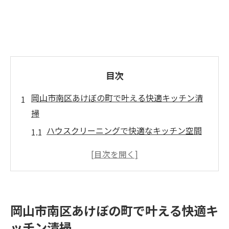
目次
岡山市南区あけぼの町で叶える快適キッチン清
掃
ハウスクリーニングで快適なキッチン空間
を実現
岡山市の清掃業者で家事負担を大幅軽減
エアコンクリーニングも含む徹底掃除のポ
イント
岡山市南区あけぼの町で叶える快適キ
ハウスクリーニング料金表を比較し賢く選
ッチン清掃
ぶ方法