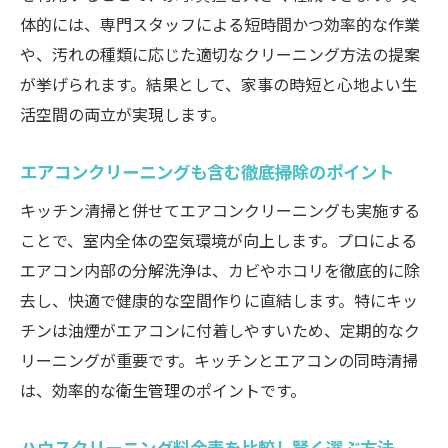
キッチンを衛生的に保つ掃除のコツを解説
体的には、専門スタッフによる短時間かつ効率的な作業
ハウスクリーニングでキッチン衛生を徹底
や、汚れの種類に応じた適切なクリーニング方法の提案
管理
が挙げられます。結果として、家事の時短と心地よい生
エアコンクリーニングも併用した清掃効果
活空間の両立が実現します。
とは
エアコンクリーニングも含む徹底掃除のポイント
定期的なハウスクリーニングの重要性を解
説
キッチン清掃と併せてエアコンクリーニングも実施する
岡山の口コミで選ばれる掃除方法を紹介
ことで、室内全体の空気環境が向上します。プロによる
エアコン内部の分解洗浄は、カビやホコリを徹底的に除
油汚れもしっかり落とすプロの技術活用術
去し、快適で健康的な空間作りに直結します。特にキッ
キッチン全体を清潔に保つ掃除の習慣作り
チンは油煙がエアコンに付着しやすいため、定期的なク
家事の効率化ならハウスクリーニング活用術
リーニングが重要です。キッチンとエアコンの同時清掃
ハウスクリーニングで家事効率が格段に向
は、効率的な衛生管理のポイントです。
上
岡山市の業者選びで時短と快適さを両立
ハウスクリーニング料金表を比較し賢く選ぶ方法