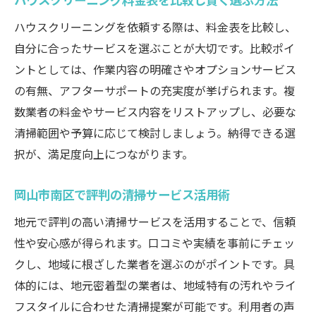
エアコンクリーニングを含む家事効率化の
ハウスクリーニングを依頼する際は、料金表を比較し、
コツ
自分に合ったサービスを選ぶことが大切です。比較ポイ
ハウスクリーニング料金表で無駄なく選ぶ
ントとしては、作業内容の明確さやオプションサービス
方法
の有無、アフターサポートの充実度が挙げられます。複
口コミやレビューを活用した業者比較の仕
数業者の料金やサービス内容をリストアップし、必要な
方
清掃範囲や予算に応じて検討しましょう。納得できる選
家事の手間を減らすプロの掃除テクニック
択が、満足度向上につながります。
健康的な生活を支える清潔キッチンの秘訣
岡山市南区で評判の清掃サービス活用術
ハウスクリーニングで健康的な住環境を実
現
地元で評判の高い清掃サービスを活用することで、信頼
性や安心感が得られます。口コミや実績を事前にチェッ
キッチンの清潔維持で家族の健康を守る方
クし、地域に根ざした業者を選ぶのがポイントです。具
法
体的には、地元密着型の業者は、地域特有の汚れやライ
エアコン掃除も含めた衛生管理のポイント
フスタイルに合わせた清掃提案が可能です。利用者の声
口コミ評価が高い清掃業者の選び方を解説