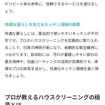
やリピート率も参考に、信頼できるサービスを選びまし
ハウスクリーニングまるごと依頼の安心感
ょう。
清潔キッチンがもたらす生活のメリット
信頼できる岡山の清掃サービス選び方ガイド
快適な暮らしを支えるキッチン清掃の極意
ハウスクリーニング業者選びの失敗しない
快適な暮らしには、衛生的で使いやすいキッチンが不可
コツ
欠です。プロのハウスクリーニングを定期的に取り入れ
岡山の口コミで評判の清掃業者チェック法
ることで、日常の掃除が楽になり、長期的な衛生維持に
料金表を活用して納得のサービス探し
つながります。具体的には、汚れが蓄積しやすい部分の
重点清掃や、抗菌コーティングの活用が効果的です。清
エアコン掃除も得意な業者の見分け方
掃のプロの知見を活かし、快適なキッチン環境を長く保
まるごと対応可能な清掃サービスの特徴
ちましょう。
レビュー重視で選ぶ満足度の高い業者
あけぼの町で人気のハウスクリーニング活用法
ハウスクリーニングで人気の家事効率化術
プロが教えるハウスクリーニングの極
利用者レビューに学ぶ清掃サービスの選び
意とは