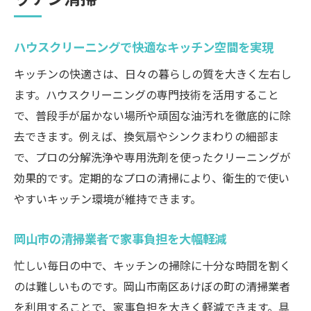
岡山市南区で評判の清掃サービス活用術
ハウスクリーニングで快適なキッチン空間を実現
快適な暮らしを支えるキッチン清掃の極意
プロが教えるハウスクリーニングの極意とは
キッチンの快適さは、日々の暮らしの質を大きく左右し
プロ目線のハウスクリーニングで衛生力ア
ます。ハウスクリーニングの専門技術を活用すること
ップ
で、普段手が届かない場所や頑固な油汚れを徹底的に除
去できます。例えば、換気扇やシンクまわりの細部ま
岡山のお掃除専門業者が伝授する掃除のコ
で、プロの分解洗浄や専用洗剤を使ったクリーニングが
ツ
効果的です。定期的なプロの清掃により、衛生的で使い
業務用エアコンクリーニングの違いと選び
やすいキッチン環境が維持できます。
方
ハウスクリーニングまるごと対応のメリッ
岡山市の清掃業者で家事負担を大幅軽減
ト
忙しい毎日の中で、キッチンの掃除に十分な時間を割く
口コミで選ばれる清掃サービスの特徴とは
のは難しいものです。岡山市南区あけぼの町の清掃業者
失敗しない岡山清掃業者の選び方ポイント
を利用することで、家事負担を大きく軽減できます。具