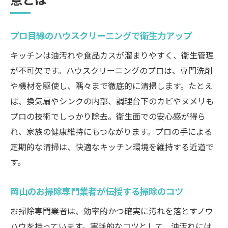
方
エアコンクリーニングも頼れる業者の活用
プロ目線のハウスクリーニングで衛生力アップ
法
キッチンは油汚れや食品カスが溜まりやすく、衛生管理
岡山で評判のサービス比較チェックポイン
が不可欠です。ハウスクリーニングのプロは、専門洗剤
ト
や機材を駆使し、隅々まで徹底的に清掃します。たとえ
ハウスクリーニング料金表で相場を把握
ば、換気扇やシンクの内部、調理台下のカビやヌメリも
家全体を清潔に保つプロのテクニック
プロの技術でしっかり除去。衛生面での安心感が得ら
費用対効果を高めるキッチンクリーニング術
れ、家族の健康維持にもつながります。プロの手による
ハウスクリーニングでコスパ重視の掃除術
定期的な清掃は、快適なキッチン環境を維持する近道で
料金表を活用したお得な業者選びのコツ
す。
エアコン掃除も含む費用対効果アップ法
岡山のお掃除専門業者が伝授する掃除のコツ
口コミやレビューで賢いサービス選択を
お掃除専門業者は、効率的かつ確実に汚れを落とすノウ
まるごと清掃依頼で無駄なくキレイを実現
ハウを持っています。実践的なコツとして、油汚れには