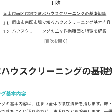
目次
岡山市南区市場で選ぶハウスクリーニングの基礎知識
岡山市南区市場で知るハウスクリーニング基本内容
ハウスクリーニングの主な作業範囲と特徴を解説
初めての方が押さえたい清掃サービスの種類
地域密着型ならではのハウスクリーニングの魅力
ハウスクリーニング選びで失敗しないためのコツ
ハウスクリーニングを依頼する前に知りたい内容と流れ
ぶハウスクリーニングの基礎
依頼前に確認すべきハウスクリーニングの流れ
ハウスクリーニング申し込みから完了までの手順
事前準備で差がつくハウスクリーニングのポイント
ング基本内容
岡山市南区市場でよくある依頼内容と注意点
ングの基本内容は、住まい全体の徹底清掃を指します。床
ハウスクリーニングの見積もり比較で失敗しない方
術で落ちにくい汚れやカビ、油汚れなどを除去します。一