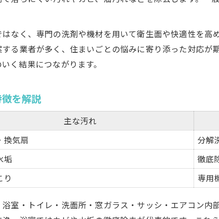
快適な住まいを守るために押さえたい清掃サービスの秘
快適な住まいへ導くハウスクリーニングの秘訣
ではなく、専門の洗剤や機材を用いて衛生面や快適性を高
岡山市南区市場で人気の清掃メニュー一覧
案する業者が多く、住まいごとの悩みに寄り添った対応が
清掃効果を長持ちさせるための工夫
のいく結果につながります。
ハウスクリーニングサービスの選び方ガイド
特徴を解説
暮らしを守るための定期清掃の重要性
地域密着型ハウスクリーニングが安心な理由を解説
主な汚れ
地域密着型ハウスクリーニングの安心ポイント
・換気扇
分解
岡山市南区市場で選ばれる理由を徹底分析
水垢
徹底
信頼できるサービスがもたらすメリット
こり
専用
地域住民から支持される清掃サービスの特徴
地元業者ならではの柔軟な対応力とは
・浴室・トイレ・洗面所・窓ガラス・サッシ・エアコン内
業者選びで失敗しないための予約とタイミングのポイン