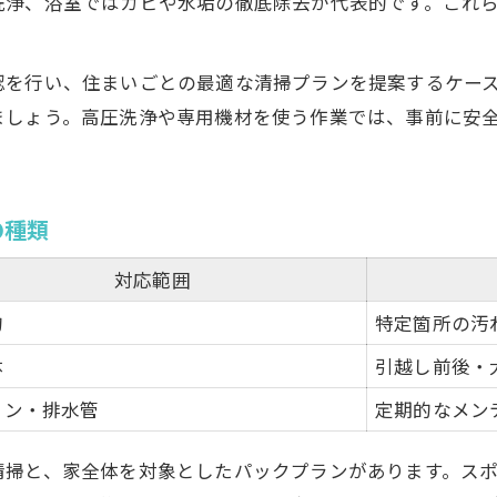
洗浄、浴室ではカビや水垢の徹底除去が代表的です。これ
ハウスクリーニング予約の最適なタイミングとは
岡山市南区市場で混雑を避ける予約術
認を行い、住まいごとの最適な清掃プランを提案するケー
希望日に依頼するためのスケジュール調整法
ましょう。高圧洗浄や専用機材を使う作業では、事前に安
予約時に聞きたいハウスクリーニングの注意点
引越し・空室対策での予約ポイント徹底解説
の種類
納得できるハウスクリーニングを実現する判断基準まと
納得できる業者選びのチェックリスト
対応範囲
ハウスクリーニングの品質と信頼性の見極め方
的
特定箇所の汚
コストパフォーマンス重視の選び方ガイド
体
引越し前後・
岡山市南区市場で失敗しない業者選定のコツ
コン・排水管
定期的なメン
トラブルを回避するための契約ポイント
清掃と、家全体を対象としたパックプランがあります。ス