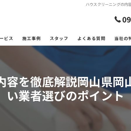
ハウスクリーニングの内
09
ービス
施工事例
スタッフ
よくある質問
当社の
エアコ
レンジ
内容を徹底解説岡山県岡
フロー
い業者選びのポイント
浴室
空室