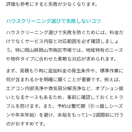
損害保険やスタッフ体制のチェックポイン
評価も参考にすると失敗が少なくなります。
ト
女性スタッフ同行サービスの魅力
ハウスクリーニング選びで失敗しないコツ
信頼できる清掃サービスの見分け方
ハウスクリーニング選びで失敗を防ぐためには、料金だ
口コミからわかる安心要素とは
けでなくサービス内容と対応範囲を必ず確認しましょ
快適な暮らしを叶える清掃サービスの選び方
う。特に岡山県岡山市南区市場では、地域特有のニーズ
や物件タイプに合わせた柔軟な対応が求められます。
快適生活を支える清掃サービス比較表
暮らしに合ったハウスクリーニングの選定
まず、見積もり時に追加料金の発生条件や、標準作業に
術
何が含まれるかを明確に聞くことが重要です。例えば、
エアコン内部洗浄や換気扇分解洗浄など、オプション扱
岡山県岡山市南区市場で注目の清掃サービ
いとなるケースもあるため、事前に確認しておくとトラ
ス
ブルを防げます。また、予約は繁忙期（引っ越しシーズ
新生活スタート時の清掃サービス活用法
ンや年末年始）を避け、余裕をもって1～2週間前に行う
プロの技術で快適空間を実現する方法
のがおすすめです。