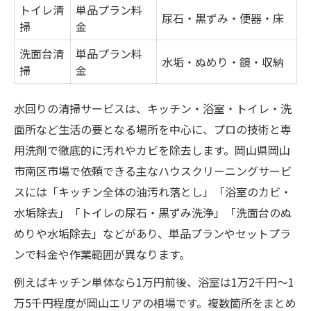
トイレ清
単品プラン料
尿石・黒ずみ・便器・床
掃
金
洗面台清
単品プラン料
水垢・ぬめり・鏡・収納
掃
金
水回りの清掃サービスは、キッチン・浴室・トイレ・洗
面所など生活の要となる場所を中心に、プロの技術と専
用洗剤で徹底的に汚れやカビを除去します。岡山県岡山
市南区市場で依頼できる主なハウスクリーニングサービ
スには「キッチン全体の油汚れ落とし」「浴室のカビ・
水垢除去」「トイレの尿石・黒ずみ洗浄」「洗面台のぬ
めりや水垢除去」などがあり、単品プランやセットプラ
ンで料金や作業範囲が異なります。
例えばキッチン単体なら1万円前後、浴室は1万2千円～1
万5千円程度が岡山エリアの相場です。複数箇所をまとめ