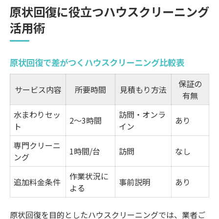
原状回復に役立つハウスクリーニング
退去時に役立つハウスクリーニングのポイ
活用術
ント
水回り徹底清掃なら信頼のハウスクリーニング
原状回復で差がつくハウスクリーニング比較表
水回り清掃サービス内容と比較一覧
ハウスクリーニングで水回りのカビ対策を
保証の
サービス内容
所要時間
見積もり方法
強化
有無
岡山県岡山市南区市場でエアコン掃除を依
水まわりセッ
訪問・オンラ
2～3時間
あり
ト
イン
頼するなら
徹底洗浄で快適な水回りを実現する秘訣
専門クリーニ
1時間/台
訪問
なし
ング
洗濯機や換気扇も任せて安心の理由
作業状況に
相場を知って無駄なく選ぶ清掃サービス
追加料金条件
事前説明
あり
よる
ハウスクリーニング料金相場早見表
岡山県岡山市南区市場での相場の特徴とは
原状回復を目的としたハウスクリーニングでは、業者ご