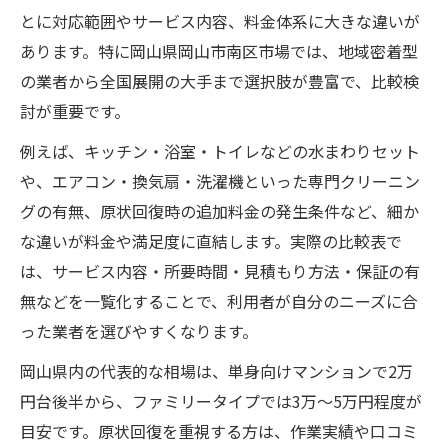
価格差が生まれるポイントを徹底解説
とに対応範囲やサービス内容、料金体系に大きな違いが
清掃サービスの相場と口コミの活用術
あります。特に岡山県岡山市南区市場では、地域密着型
の業者から全国展開の大手まで選択肢が豊富で、比較検
相場内で満足度を上げる選び方
討が重要です。
予約タイミングと賢いハウスクリーニング選び
例えば、キッチン・浴室・トイレなどの水まわりセット
予約時期別ハウスクリーニングの空き状況
や、エアコン・換気扇・洗濯機といった専門クリーニン
比較
グの有無、原状回復時の追加料金の発生条件など、細か
希望日に予約するためのポイント
な違いが料金や満足度に直結します。実際の比較表で
岡山県岡山市南区市場での予約の流れ
は、サービス内容・所要時間・見積もり方法・保証の有
スムーズな予約を叶えるコツ
無などを一覧化することで、利用者が自分のニーズに合
混雑期を避けて賢く予約する方法
った業者を選びやすくなります。
ハウスクリーニングの安心ポイント徹底解説
岡山県内の代表的な相場は、単身向けマンションで2万
安心できるハウスクリーニング業者の特徴
円台後半から、ファミリータイプでは3万～5万円程度が
一覧
目安です。原状回復を重視する方は、作業実績や口コミ