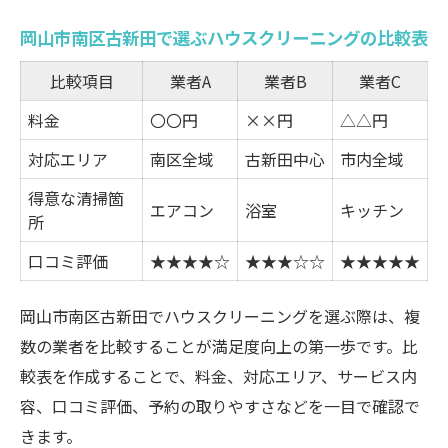
初めてでも安心できるハウスクリーニング
の選び方
岡山市南区古新田で選ぶハウスクリーニングの比較表
ハウスクリーニングの仕上がりに納得する秘訣
比較項目
業者A
業者B
業者C
を解説
料金
〇〇円
××円
△△円
仕上がり満足度で選ぶハウスクリーニング
対応エリア
南区全域
古新田中心
市内全域
の比較
ハウスクリーニング依頼時に確認すべきチ
得意な清掃箇
エアコン
浴室
キッチン
所
ェック項目
納得の仕上がりを得るための事前準備とは
口コミ評価
★★★★☆
★★★☆☆
★★★★★
ハウスクリーニングで失敗しないコツを伝
岡山市南区古新田でハウスクリーニングを選ぶ際は、複
授
数の業者を比較することが満足度向上の第一歩です。比
実際の仕上がり写真で見るハウスクリーニ
較表を作成することで、料金、対応エリア、サービス内
ングの違い
容、口コミ評価、予約の取りやすさなどを一目で確認で
信頼できる業者を見極めるハウスクリーニング
きます。