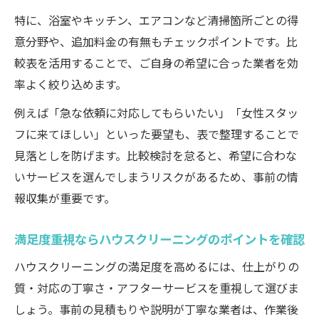
体験談
特に、浴室やキッチン、エアコンなど清掃箇所ごとの得
体験談でわかるハウスクリーニングの信頼
意分野や、追加料金の有無もチェックポイントです。比
ポイント
較表を活用することで、ご自身の希望に合った業者を効
満足できたハウスクリーニングの共通点ま
率よく絞り込めます。
とめ
例えば「急な依頼に対応してもらいたい」「女性スタッ
業者選びで重視したい口コミの見方
フに来てほしい」といった要望も、表で整理することで
対応エリアや実績年数の比較ポイント
見落としを防げます。比較検討を怠ると、希望に合わな
信頼できるハウスクリーニング体験の流れ
いサービスを選んでしまうリスクがあるため、事前の情
後悔しない依頼先を選ぶためのポイントとは
報収集が重要です。
ハウスクリーニング依頼先選びの比較一覧
満足度重視ならハウスクリーニングのポイントを確認
後悔しないための料金と内容の見極め術
オプションサービスの確認ポイント
ハウスクリーニングの満足度を高めるには、仕上がりの
予約時に気を付けたいトラブル回避法
質・対応の丁寧さ・アフターサービスを重視して選びま
しょう。事前の見積もりや説明が丁寧な業者は、作業後
ハウスクリーニング選びで失敗しないコツ