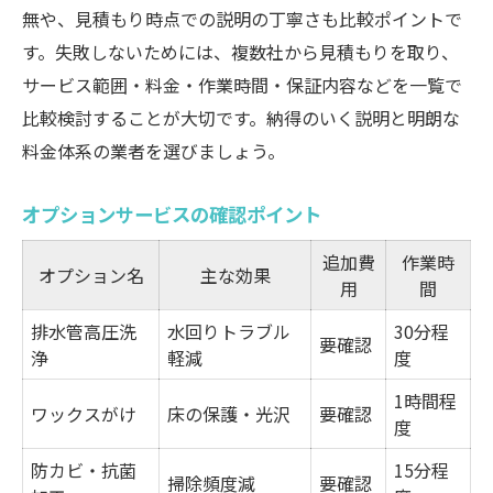
無や、見積もり時点での説明の丁寧さも比較ポイントで
す。失敗しないためには、複数社から見積もりを取り、
サービス範囲・料金・作業時間・保証内容などを一覧で
比較検討することが大切です。納得のいく説明と明朗な
料金体系の業者を選びましょう。
オプションサービスの確認ポイント
追加費
作業時
オプション名
主な効果
用
間
排水管高圧洗
水回りトラブル
30分程
要確認
浄
軽減
度
1時間程
ワックスがけ
床の保護・光沢
要確認
度
防カビ・抗菌
15分程
掃除頻度減
要確認