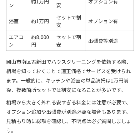
約1万円
オプション有
満足できるハウスクリーニング選びの決め
ン
安
手
セットで割
浴室
約1万円
オプション有
初めてでも安心のサービス利用体験談
安
エアコ
約8,000
セットで割
出張費等別途
ン
円
安
岡山市南区古新田でハウスクリーニングを依頼する際、
相場を知っておくことで適正価格でサービスを受けられ
ます。一般的に、キッチンや浴室の単品清掃は1万円前
後、複数箇所セットでは割安になることが多いです。
相場から大きく外れる安すぎる料金には注意が必要で、
オプション追加や出張費が別途必要な場合もあります。
見積もり時に総額を確認し、不明点は必ず質問しましょ
う。