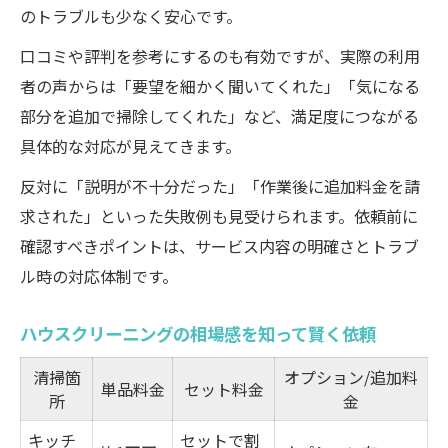
のトラブルも少なく安心です。
丁寧な対応が評判のハウスクリーニング活用術
口コミや評判を参考にするのも有効ですが、実際の利用
丁寧さで選ばれるハウスクリーニング比較
者の声からは「要望を細かく聞いてくれた」「気になる
表
部分を追加で掃除してくれた」など、満足度につながる
利用者目線で考えるハウスクリーニングの
具体的な対応が見えてきます。
魅力
ハウスクリーニングの丁寧な対応事例集
反対に「説明が不十分だった」「作業後に追加料金を請
求された」といった失敗例も見受けられます。依頼前に
満足度を高めるための依頼時のポイント
確認すべきポイントは、サービス内容の明確さとトラブ
スタッフ対応で感じた安心感とは
ル時の対応体制です。
安心して任せられるサービス選択のコツを紹介
安心感で選ぶハウスクリーニングサービス
ハウスクリーニングの相場感を知って賢く依頼
比較
清掃箇
オプション/追加料
トラブルを防ぐための事前チェックリスト
単品料金
セット料金
所
金
依頼前に確認したい保証内容まとめ
キッチ
セットで割