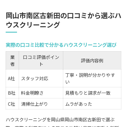
ハウスクリーニング利用者の声から見た評
岡山市南区古新田の口コミから選ぶハ
価ポイント
ウスクリーニング
人気のハウスクリーニングを選ぶなら口コ
ミが決め手
岡山おすすめ清掃サービスの口コミ傾向ま
実際の口コミ比較で分かるハウスクリーニング選び
とめ
業
口コミ評価ポイン
評価内容例
評判と実体験で分かるハウスクリーニングの魅
者
ト
力
丁寧・説明が分かりやす
A社
スタッフ対応
体験談から読み解くハウスクリーニングの
い
実力
B社
料金明瞭さ
見積もりと請求が一致
岡山エリアの口コミで話題の清掃サービス
C社
清掃仕上がり
ムラがあった
ハウスクリーニングの満足度を左右する要
素一覧
ハウスクリーニングを岡山県岡山市南区古新田で選ぶ
実際に利用した人の評価が高いポイントと