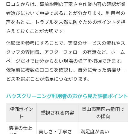
特徴
口コミからは、事前説明の丁寧さや作業内容の確認が業
利用者評価から見るコストパフォーマンス
者選びにおいて重要であることが分かります。利用者の
重視術
声をもとに、トラブルを未然に防ぐためのポイントを押
サービスごとの対応範囲と口コミ傾向まと
さえておくことが大切です。
め
体験談を参考にすることで、実際のサービスの流れやス
料金やオプション内容で選ぶ時の注意点
タッフの雰囲気、アフターフォローの有無など、ホーム
納得できる業者選定へ口コミの活用法を紹介
ページだけでは分からない現場の様子を把握できます。
依頼前に複数の口コミを確認し、自分に合った清掃サー
口コミを活用したハウスクリーニング業者
ビスを選ぶことが満足につながります。
選びの手順
岡山市南区古新田で失敗しない業者選定の
ハウスクリーニング利用者の声から見た評価ポイント
コツ
口コミ情報を比較して信頼度を見極める方
評価ポイン
岡山市南区古新田で
重視される内容
ト
の傾向
法
利用者体験談から学ぶ業者選びのポイント
清掃の仕上
美しさ・丁寧さ
満足度が高い