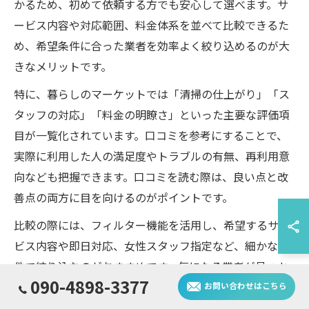
かるため、初めて依頼する方でも安心して選べます。サ
ービス内容や対応範囲、料金体系を並べて比較できるた
め、希望条件に合った業者を効率よく絞り込めるのが大
きなメリットです。
特に、暮らしのマーケットでは「清掃の仕上がり」「ス
タッフの対応」「料金の明瞭さ」といった主要な評価項
目が一覧化されています。口コミを参考にすることで、
実際に利用した人の満足度やトラブルの有無、再利用意
向なども把握できます。口コミを読む際は、良い点と改
善点の両方に目を向けるのがポイントです。
比較の際には、フィルター機能を活用し、希望するサー
ビス内容や即日対応、女性スタッフ指定など、細かな条
件で絞り込むのがおすすめです。気になる業者が見つか
090-4898-3377
ったら、複数社に見積もりを依頼し、対応の早さや説明
お問い合わせはこちら
の丁寧さも比較材料にすると、納得のいく選択ができま