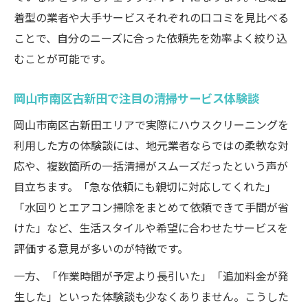
着型の業者や大手サービスそれぞれの口コミを見比べる
暮らしのマーケットでハウスクリーニング
ことで、自分のニーズに合った依頼先を効率よく絞り込
を比較する方法
むことが可能です。
口コミを活かしたサービス選定のコツ
岡山市南区古新田で利用できる業者の特徴
岡山市南区古新田で注目の清掃サービス体験談
まとめ
岡山市南区古新田エリアで実際にハウスクリーニングを
暮らしのマーケット利用者の評価ポイント
利用した方の体験談には、地元業者ならではの柔軟な対
解説
応や、複数箇所の一括清掃がスムーズだったという声が
ハウスクリーニング選びで迷った時の判断
目立ちます。「急な依頼にも親切に対応してくれた」
基準
「水回りとエアコン掃除をまとめて依頼できて手間が省
料金や対応の違いと利用者評価のポイント
けた」など、生活スタイルや希望に合わせたサービスを
ハウスクリーニング料金と対応内容の比較
評価する意見が多いのが特徴です。
表
一方、「作業時間が予定より長引いた」「追加料金が発
岡山市南区古新田で注目される料金相場の
生した」といった体験談も少なくありません。こうした