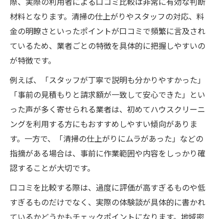
際、実際の利用者による口コミ比較は非常に有効な判断
は
材料となります。清掃の仕上がりやスタッフの対応、料
評判が良いハウスクリーニングの特徴を解
金の明瞭さといったポイントが口コミで頻繁に言及され
説
ているため、業者ごとの特徴を具体的に把握しやすいの
が特徴です。
信頼できる業者探しなら口コミ比較がカギ
口コミ比較で見極めるハウスクリーニング
例えば、「スタッフが丁寧で説明も分かりやすかった」
の信頼性
「事前の見積もりと請求額が一致して安心できた」とい
岡山市南区古新田で安心できる業者の選び
った声が多く寄せられる業者は、初めてハウスクリーニ
方
ングを利用する方にもおすすめしやすい傾向がありま
す。一方で、「清掃の仕上がりにムラがあった」などの
口コミ重視で選ぶハウスクリーニングのポ
指摘がある場合は、事前に作業範囲や内容をしっかり確
イント
認することが大切です。
利用者評価から分かる信頼できる清掃サー
ビス
口コミを比較する際は、過度に評価が高すぎるものや低
すぎるものだけでなく、実際の体験談が具体的に書かれ
おすすめ業者の口コミ傾向と比較ポイント
ているかどうかもチェックポイントになります。地域密
暮らしのマーケットを活用した選び方の極意