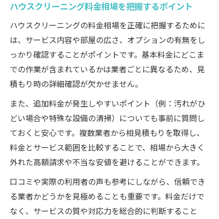
紹介
ハウスクリーニング料金相場を把握するポイント
清掃範囲ごとの料金目安を知る方法
ハウスクリーニングの料金相場を正確に把握するために
オプションサービスの料金と注意点
は、サービス内容や部屋の広さ、オプションの有無をし
損をしないための相場把握と価格差の理由
っかり確認することがポイントです。基本料金にどこま
での作業が含まれているかは業者ごとに異なるため、見
ハウスクリーニング価格差の理由を徹底比
積もり時の詳細確認が欠かせません。
較
相場から外れない業者選びの極意
また、追加料金が発生しやすいポイント（例：汚れがひ
追加費用を抑えるための事前確認ポイント
どい場合や特殊な設備の清掃）についても事前に質問し
ておくと安心です。複数業者から相見積もりを取得し、
見積もり時に注意すべき料金の落とし穴
料金とサービス範囲を比較することで、相場から大きく
岡山県岡山市南区古新田で損しない相場感
外れた高額請求や不当な安値を避けることができます。
覚
口コミや実際の利用者の声も参考にしながら、信頼でき
る業者かどうかを見極めることも重要です。料金だけで
なく、サービスの質や対応力を総合的に判断すること