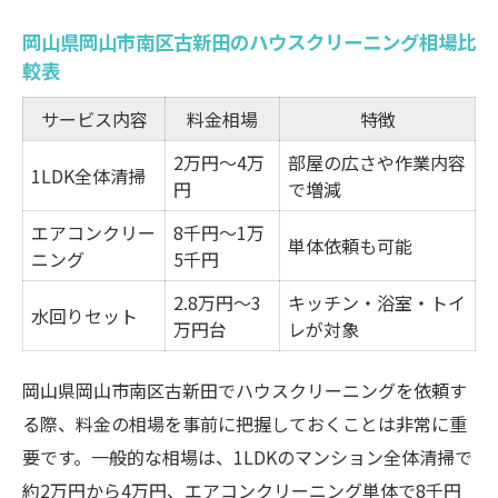
料金表から見るサービスごとの費用感
岡山県岡山市南区古新田のハウスクリーニング相場比
ハウスクリーニングの賢い依頼時期と料金変動
較表
依頼時期別ハウスクリーニング料金早見表
ハウスクリーニングが安くなる時期とは
サービス内容
料金相場
特徴
繁忙期と閑散期の料金差に注目
2万円～4万
部屋の広さや作業内容
1LDK全体清掃
円
で増減
おそうじ本舗を安く頼むタイミング
時期ごとの割引やキャンペーン活用術
エアコンクリー
8千円～1万
単体依頼も可能
ニング
5千円
料金表を理解して納得のいく選び方を実践
2.8万円～3
キッチン・浴室・トイ
ハウスクリーニング料金表で比較する方法
水回りセット
万円台
レが対象
料金表の見方と注意すべき項目
サービス内容ごとの料金内訳を知る
岡山県岡山市南区古新田でハウスクリーニングを依頼す
追加費用が発生するパターンとは
る際、料金の相場を事前に把握しておくことは非常に重
要です。一般的な相場は、1LDKのマンション全体清掃で
納得できる業者選びの実践ポイント
約2万円から4万円、エアコンクリーニング単体で8千円
口コミや安心材料から見るハウスクリーニング