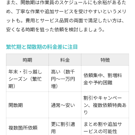
また、閑散期は作業員のスケジュールにも余裕があるた
め、丁寧な作業や追加サービスを受けやすいというメリ
ットも。費用とサービス品質の両面で満足したい方は、
安くなる時期を狙った依頼を検討しましょう。
繁忙期と閑散期の料金差に注目
時期
料金
特徴
年末・引っ越し
高い（数千
依頼集中、割増料
シーズン（繁忙
円～一万円
金や予約困難
期）
増）
割引やキャンペー
閑散期
通常～安い
ン、複数依頼特典あ
り
更に割引適
まとめ割や追加サ
複数箇所依頼
用
ービスの可能性