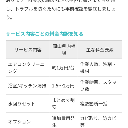
あります。料金表の細かな注釈や但し書きまで目を通
し、トラブルを防ぐためにも事前確認を徹底しましょ
う。
サービス内容ごとの料金内訳を知る
岡山県内相
サービス内容
主な料金要素
場
エアコンクリーニ
作業人数、洗剤・
約1万円/台
ング
機材
作業時間、スタッ
浴室/キッチン清掃
1.5～2万円
フ数
まとめて割
水回りセット
複数箇所一括
安
追加費用発
カビ取り、防カビ
オプション
生
等