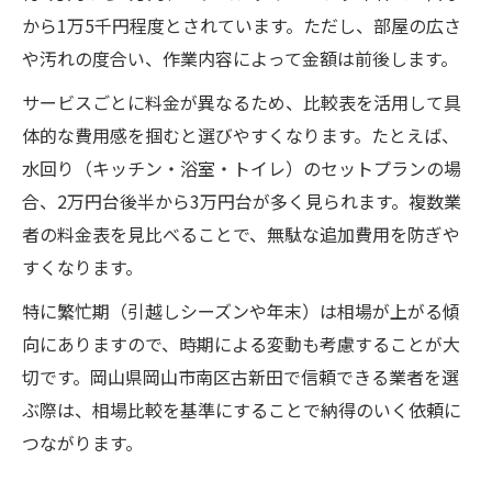
から1万5千円程度とされています。ただし、部屋の広さ
比較
や汚れの度合い、作業内容によって金額は前後します。
口コミ評価で選ぶハウスクリーニングの安
心感
サービスごとに料金が異なるため、比較表を活用して具
体的な費用感を掴むと選びやすくなります。たとえば、
ハウスクリーニング業者の対応エリア比較
水回り（キッチン・浴室・トイレ）のセットプランの場
表
合、2万円台後半から3万円台が多く見られます。複数業
損害保険や女性スタッフ対応の有無を確認
者の料金表を見比べることで、無駄な追加費用を防ぎや
利用者の声から見える料金満足度
すくなります。
安心材料のチェックポイントまとめ
特に繁忙期（引越しシーズンや年末）は相場が上がる傾
個別清掃料金やサービス内容の違いを徹底解説
向にありますので、時期による変動も考慮することが大
エアコンや水回り別ハウスクリーニング料
切です。岡山県岡山市南区古新田で信頼できる業者を選
金比較
ぶ際は、相場比較を基準にすることで納得のいく依頼に
サービス内容ごとの違いと選び方
つながります。
ハウスクリーニングで人気の個別メニュー