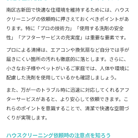
訪問時間の調整がしやすい業者の探し方
南区古新田で快適な住環境を維持するためには、ハウス
スケジュールに合わせた依頼方法を解説
クリーニングの依頼時に押さえておくべきポイントがあ
料金比較から見える安心依頼のポイント
ります。特に「プロの技術力」「使用する洗剤の安全
ハウスクリーニング料金比較早見表
性」「アフターサービスの充実度」は重要な要素です。
料金体系で見るハウスクリーニングの選び
プロによる清掃は、エアコンや換気扇など自分では手が
方
届きにくい箇所の汚れも徹底的に落とします。さらに、
追加料金に注意したいポイント解説
小さなお子様やペットがいるご家庭では、人体や環境に
コストパフォーマンスの高い依頼先とは
配慮した洗剤を使用しているかも確認しましょう。
料金比較で失敗しないための秘訣
また、万が一のトラブル時に迅速に対応してくれるアフ
理想の住まいを保つための掃除活用術
ターサービスがあると、より安心して依頼できます。こ
れらのポイントを意識することで、清潔で快適な空間づ
部位別ハウスクリーニング活用法一覧
くりが実現します。
定期清掃で住まいを快適に保つ方法
水回りのハウスクリーニング徹底活用術
ハウスクリーニング依頼時の注意点を知ろう