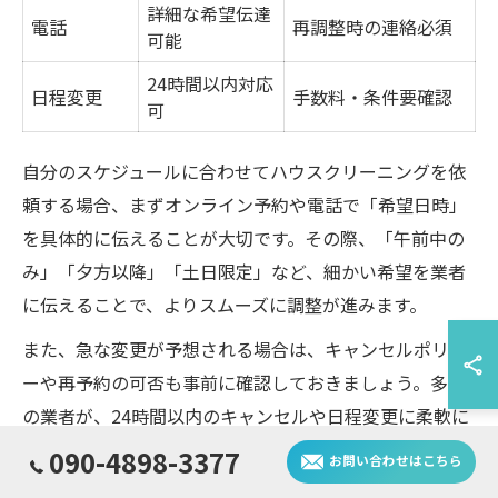
詳細な希望伝達
電話
再調整時の連絡必須
可能
24時間以内対応
日程変更
手数料・条件要確認
可
自分のスケジュールに合わせてハウスクリーニングを依
頼する場合、まずオンライン予約や電話で「希望日時」
を具体的に伝えることが大切です。その際、「午前中の
み」「夕方以降」「土日限定」など、細かい希望を業者
に伝えることで、よりスムーズに調整が進みます。
また、急な変更が予想される場合は、キャンセルポリシ
ーや再予約の可否も事前に確認しておきましょう。多く
の業者が、24時間以内のキャンセルや日程変更に柔軟に
対応していますが、条件や手数料が異なるため注意が必
090-4898-3377
お問い合わせはこちら
要です。スケジュールに合わせた依頼方法を活用すれ