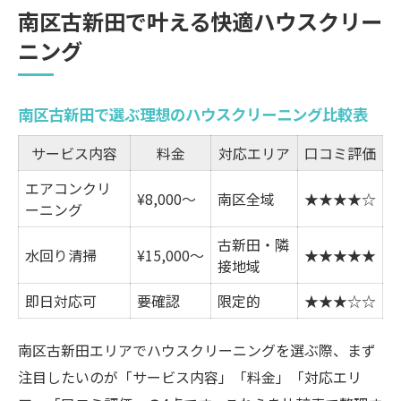
南区古新田で叶える快適ハウスクリー
南区古新田で満足度が高いハウスクリーニ
ニング
ングの理由
ハウスクリーニングで暮らしが変わる体験
談
南区古新田で選ぶ理想のハウスクリーニング比較表
ハウスクリーニング選び方の現実的なコツ
サービス内容
料金
対応エリア
口コミ評価
業者選びで失敗しないコツ一覧表
エアコンクリ
¥8,000〜
南区全域
★★★★☆
ハウスクリーニングを初めて依頼するなら
ーニング
現地対応が柔軟な業者を見極める方法
古新田・隣
水回り清掃
¥15,000〜
★★★★★
選び方で重視したいハウスクリーニングの
接地域
ポイント
即日対応可
要確認
限定的
★★★☆☆
ハウスクリーニングを比較する際の落とし
穴とは
南区古新田エリアでハウスクリーニングを選ぶ際、まず
注目したいのが「サービス内容」「料金」「対応エリ
口コミで見極める清掃サービスの質とは