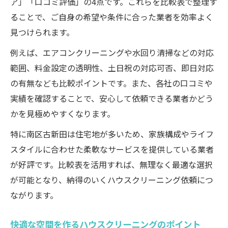
ア」「口コミ評価」の4点です。これらを比較表で整理す
口コミで分かるハウスクリーニング評価一
ることで、ご自身の希望や条件に合った業者を効率よく
覧
見つけられます。
実際の利用者が語るハウスクリーニング体
験
例えば、エアコンクリーニングや水回り清掃などの対応
範囲、料金設定の透明性、土日祝の対応可否、即日対応
ハウスクリーニングの口コミを活用するコ
の有無なども比較ポイントです。また、各社の口コミや
ツ
実績を確認することで、安心して依頼できる業者かどう
信頼できる口コミ情報の見分け方
かを見極めやすくなります。
口コミを参考にする際の注意点
特に南区古新田は住宅地が多いため、家族構成やライフ
忙しい方に最適な対応柔軟な清掃依頼法
スタイルに合わせた柔軟なサービスを提供している業者
柔軟対応が魅力のハウスクリーニング比較
が好評です。比較表を活用すれば、無理なく最適な選択
表
が可能となり、納得のいくハウスクリーニング依頼につ
急な依頼にも対応できる清掃サービスとは
ながります。
忙しい方が選ぶべきハウスクリーニングの
特徴
快適な空間を作るハウスクリーニングのポイント