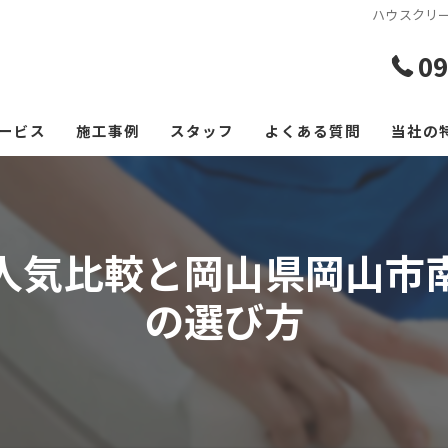
ハウスクリ
09
ービス
施工事例
スタッフ
よくある質問
当社の
エアコ
レンジ
人気比較と岡山県岡山市
フロー
の選び方
浴室
空室