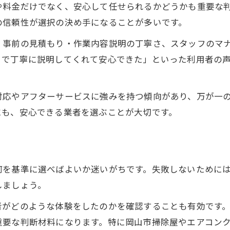
家族の健康を守る岡山の清掃プラン比較
や料金だけでなく、安心して任せられるかどうかも重要な
子育て家庭に嬉しいハウスクリーニング活用法
の信頼性が選択の決め手になることが多いです。
エコ洗浄オプションの特徴と効果
、事前の見積もり・作業内容説明の丁寧さ、スタッフのマ
岡山市南区で選ばれる理由とは
まで丁寧に説明してくれて安心できた」といった利用者の
土日祝対応の柔軟な業者を探すコツ
得できるハウスクリーニング業者を選ぶ秘訣
対応やアフターサービスに強みを持つ傾向があり、万が一
満足度が高い業者選定ポイント一覧
にも、安心できる業者を選ぶことが大切です。
見積もり比較で得するハウスクリーニング術
口コミに学ぶ失敗しない選び方
即日対応可能な業者を見極める方法
何を基準に選べばよいか迷いがちです。失敗しないために
岡山のハウスクリーニング人気ランキング
しましょう。
者がどのような体験をしたのかを確認することも有効です
重要な判断材料になります。特に岡山市掃除屋やエアコン