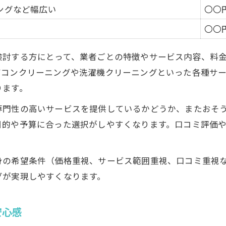
ングなど幅広い
〇〇
初回依頼で知っておくべきサービス比較
〇〇
ハウスクリーニング依頼時の注意点
岡山エリアのエアコンクリーニング事情
検討する方にとって、業者ごとの特徴やサービス内容、料
分かりやすい料金体系の見抜き方
アコンクリーニングや洗濯機クリーニングといった各種サ
ハウスクリーニングの人気オプション活用術
ります。
アコンクリーニングや換気扇掃除の悩みを解消するコツ
専門性の高いサービスを提供しているかどうか、またおそ
エアコン・換気扇掃除の比較早見表
目的や予算に合った選択がしやすくなります。口コミ評価
岡山で評判のエアコンクリーニング活用法
分解洗浄で得られるメリットとは
身の希望条件（価格重視、サービス範囲重視、口コミ重視
ハウスクリーニングでアレルギー対策を強化
グが実現しやすくなります。
洗濯機クリーニングの必要性と選び方
山で見つかる家族想いのハウスクリーニング活用術
安心感