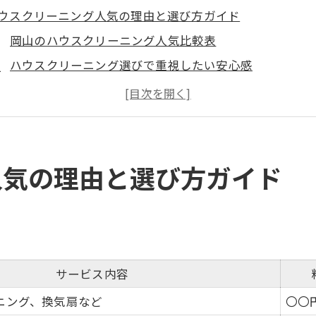
ウスクリーニング人気の理由と選び方ガイド
岡山のハウスクリーニング人気比較表
ハウスクリーニング選びで重視したい安心感
初めてでも失敗しない業者選定のコツ
口コミから読み解く人気の理由とは
ハウスクリーニングの相場感を知るポイント
適空間を作るためのハウスクリーニング徹底比較
人気の理由と選び方ガイド
サービス内容別ハウスクリーニング徹底比較表
快適な住まい作りに役立つ清掃プラン
エアコンクリーニングが叶える健康空間
ハウスクリーニングの口コミを活かす方法
サービス内容
岡山で話題の掃除屋と選び方の違い
ニング、換気扇など
〇〇
めて依頼するなら知っておきたいハウスクリーニングのポ