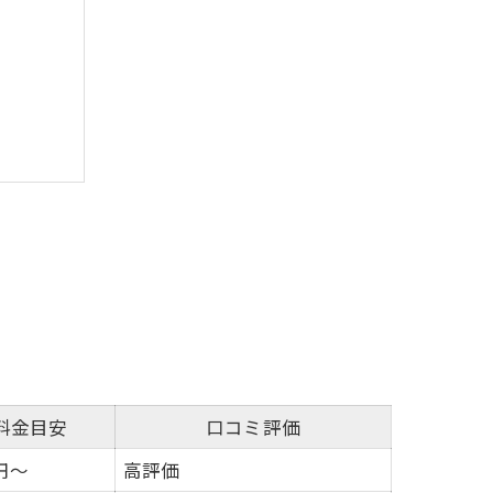
料金目安
口コミ評価
円～
高評価
イント