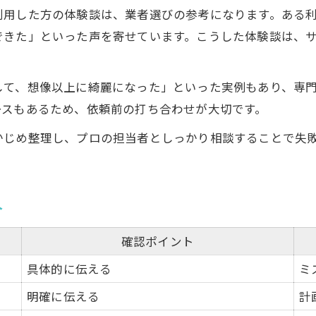
悩み別おすすめハウスクリーニング対応表
利用した方の体験談は、業者選びの参考になります。ある
家事の悩みを解消する清掃サービスの活用法
できた」といった声を寄せています。こうした体験談は、
ハウスクリーニングでよくある悩みと解決策
利用者の声に学ぶ満足度アップの秘訣
して、想像以上に綺麗になった」といった実例もあり、専
ハウスクリーニングで得られる安心感とは
ースもあるため、依頼前の打ち合わせが大切です。
心できる暮らしを支える専門清掃の魅力
かじめ整理し、プロの担当者としっかり相談することで失
専門清掃の特徴と満足度比較表
安心できる暮らしを実現する清掃のポイント
ハウスクリーニングで得られる家族の安心感
介
専門スタッフが叶える満足度の高さ
確認ポイント
ハウスクリーニング後の効果的な維持方法
具体的に伝える
ミ
明確に伝える
計