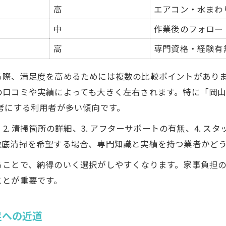
高
エアコン・水まわ
満足度を高めるハウスクリーニング術比較表
中
作業後のフォロー
納得の仕上がりを実現するプロのテクニック
高
専門資格・経験有
ハウスクリーニングで後悔しないための注意点
仕上がり満足を得るための事前準備とは
る際、満足度を高めるためには複数の比較ポイントがあり
清掃範囲を明確にして満足度アップ
口コミや実績によっても大きく左右されます。特に「岡山 
掃範囲の違いを知って賢く選ぶ方法
考にする利用者が多い傾向です。
清掃範囲別のハウスクリーニング比較表
2. 清掃箇所の詳細、3. アフターサポートの有無、4. ス
ハウスクリーニングで掃除できる場所を徹底解説
徹底清掃を希望する場合、専門知識と実績を持つ業者かど
在室・空室で異なる清掃内容の違い
ることで、納得のいく選択がしやすくなります。家事負担
ハウスクリーニングの料金と範囲の関係性
ことが重要です。
満足度を左右する清掃範囲の選び方
みを解決するハウスクリーニング活用術
足への近道