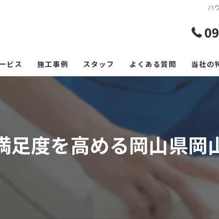
ハ
09
ービス
施工事例
スタッフ
よくある質問
当社の
エアコ
レンジ
満足度を高める岡山県岡
フロー
浴室
空室