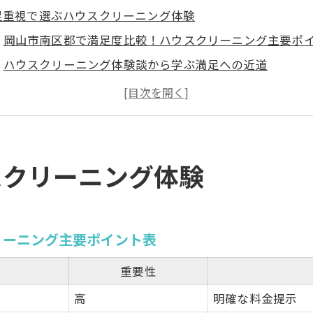
足重視で選ぶハウスクリーニング体験
岡山市南区郡で満足度比較！ハウスクリーニング主要ポ
ハウスクリーニング体験談から学ぶ満足への近道
満足度を左右する事前相談のコツを紹介
ハウスクリーニング満足派が重視する清掃内容とは
納得感を得るためのサービス選びの視点
ロによる徹底清掃が叶える快適な毎日
スクリーニング体験
徹底清掃で実感！ハウスクリーニングの効果一覧表
ハウスクリーニングで毎日が快適になる理由
プロの技が光るハウスクリーニングの魅力
リーニング主要ポイント表
快適な生活空間を保つ清掃のポイント
重要性
プロに任せるべき清掃箇所の選び方
高
明確な料金提示
得の仕上がりへ導く厳選ハウスクリーニング術