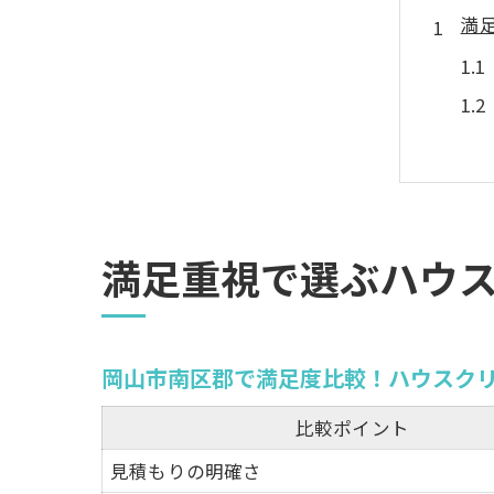
満
プ
満足重視で選ぶハウ
岡山市南区郡で満足度比較！ハウスク
比較ポイント
見積もりの明確さ
納