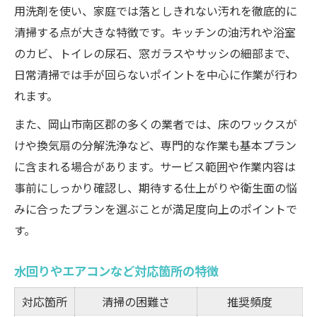
清掃範囲ごとのメリット・デメリット
用洗剤を使い、家庭では落としきれない汚れを徹底的に
口コミで人気の掃除範囲とは
清掃する点が大きな特徴です。キッチンの油汚れや浴室
のカビ、トイレの尿石、窓ガラスやサッシの細部まで、
ハウスクリーニングで快適空間を実現する方法
日常清掃では手が回らないポイントを中心に作業が行わ
快適空間を作る掃除範囲の効果比較
れます。
家事負担を減らす掃除範囲活用術
また、岡山市南区郡の多くの業者では、床のワックスが
プロに任せて叶える理想の住まい
けや換気扇の分解洗浄など、専門的な作業も基本プラン
掃除範囲ごとのビフォーアフター事例
に含まれる場合があります。サービス範囲や作業内容は
岡山で満足度の高い掃除範囲とは
事前にしっかり確認し、期待する仕上がりや衛生面の悩
みに合ったプランを選ぶことが満足度向上のポイントで
す。
水回りやエアコンなど対応箇所の特徴
対応箇所
清掃の困難さ
推奨頻度