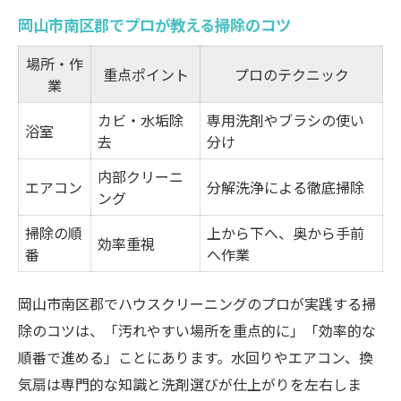
岡山市南区郡でプロが教える掃除のコツ
場所・作
重点ポイント
プロのテクニック
業
カビ・水垢除
専用洗剤やブラシの使い
浴室
去
分け
内部クリーニ
エアコン
分解洗浄による徹底掃除
ング
掃除の順
上から下へ、奥から手前
効率重視
番
へ作業
岡山市南区郡でハウスクリーニングのプロが実践する掃
除のコツは、「汚れやすい場所を重点的に」「効率的な
順番で進める」ことにあります。水回りやエアコン、換
気扇は専門的な知識と洗剤選びが仕上がりを左右しま