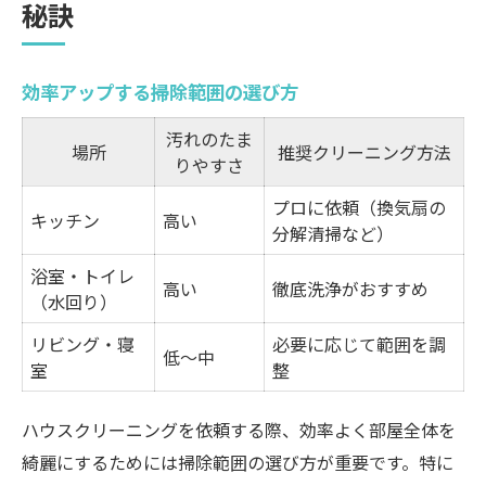
秘訣
効率アップする掃除範囲の選び方
汚れのたま
場所
推奨クリーニング方法
りやすさ
プロに依頼（換気扇の
キッチン
高い
分解清掃など）
浴室・トイレ
高い
徹底洗浄がおすすめ
（水回り）
リビング・寝
必要に応じて範囲を調
低〜中
室
整
ハウスクリーニングを依頼する際、効率よく部屋全体を
綺麗にするためには掃除範囲の選び方が重要です。特に