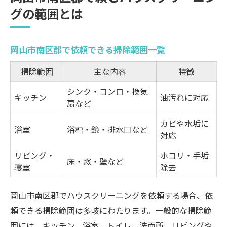
岡山で人気の掃除範囲の選び方
グの範囲とは
ハウスクリーニングなら掃除範囲はどこまで可
能？
岡山市南区郡で依頼できる掃除範囲一覧
ハウスクリーニングで対応可能な箇所比較
表
掃除範囲
主な内容
特徴
キッチンや浴室など多様な掃除範囲を解説
シンク・コンロ・換気
キッチン
油汚れに対応
掃除範囲を広げるオプションサービスとは
扇など
どこまで綺麗にしてもらえるのか疑問解消
カビや水垢に
浴室
浴槽・鏡・排水口など
範囲ごとの所要時間と作業内容
対応
キレイを叶えるハウスクリーニングの秘訣
リビング・
ホコリ・手垢
床・窓・壁など
寝室
除去
効率アップする掃除範囲の選び方
岡山市南区郡でプロが教える掃除のコツ
岡山市南区郡でハウスクリーニングを依頼する場合、依
満足度を高めるハウスクリーニング活用法
頼できる掃除範囲は多岐にわたります。一般的な掃除範
掃除範囲別おすすめ清掃テクニック
囲には、キッチン、浴室、トイレ、洗面所、リビングや