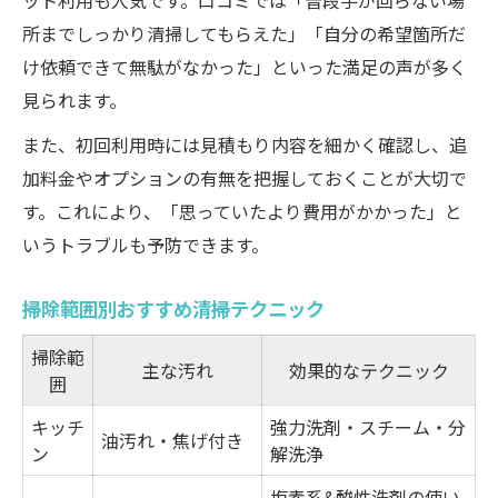
ット利用も人気です。口コミでは「普段手が回らない場
所までしっかり清掃してもらえた」「自分の希望箇所だ
け依頼できて無駄がなかった」といった満足の声が多く
見られます。
また、初回利用時には見積もり内容を細かく確認し、追
加料金やオプションの有無を把握しておくことが大切で
す。これにより、「思っていたより費用がかかった」と
いうトラブルも予防できます。
掃除範囲別おすすめ清掃テクニック
掃除範
主な汚れ
効果的なテクニック
囲
キッチ
強力洗剤・スチーム・分
油汚れ・焦げ付き
ン
解洗浄
塩素系&酸性洗剤の使い