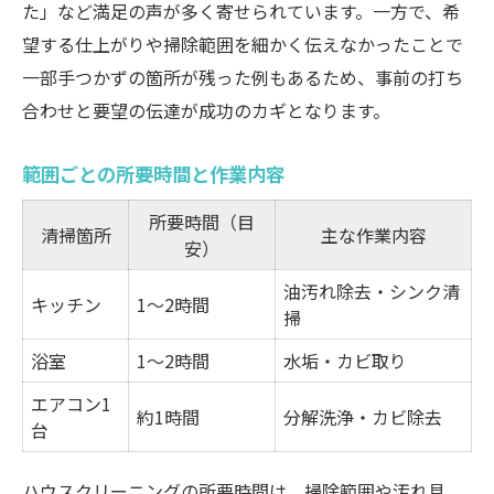
た」など満足の声が多く寄せられています。一方で、希
望する仕上がりや掃除範囲を細かく伝えなかったことで
一部手つかずの箇所が残った例もあるため、事前の打ち
合わせと要望の伝達が成功のカギとなります。
範囲ごとの所要時間と作業内容
所要時間（目
清掃箇所
主な作業内容
安）
油汚れ除去・シンク清
キッチン
1〜2時間
掃
浴室
1〜2時間
水垢・カビ取り
エアコン1
約1時間
分解洗浄・カビ除去
台
ハウスクリーニングの所要時間は、掃除範囲や汚れ具