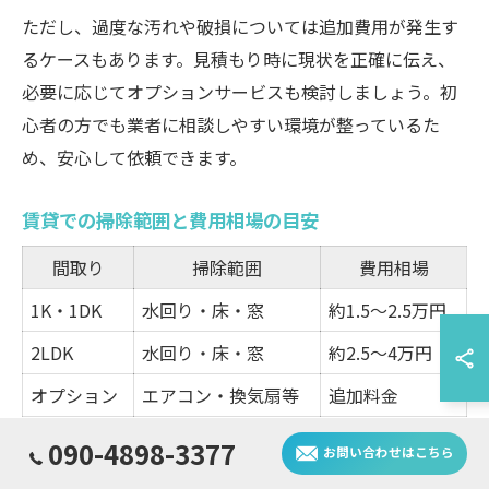
ただし、過度な汚れや破損については追加費用が発生す
るケースもあります。見積もり時に現状を正確に伝え、
必要に応じてオプションサービスも検討しましょう。初
心者の方でも業者に相談しやすい環境が整っているた
め、安心して依頼できます。
賃貸での掃除範囲と費用相場の目安
間取り
掃除範囲
費用相場
1K・1DK
水回り・床・窓
約1.5～2.5万円
2LDK
水回り・床・窓
約2.5～4万円
オプション
エアコン・換気扇等
追加料金
090-4898-3377
賃貸物件のハウスクリーニングでは、掃除範囲によって
お問い合わせはこちら
費用が大きく変動します。一般的な1K～2LDKの場合、水