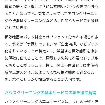
仕上がりに差が出るポイントを解説
寝室の床・窓・壁、さらには玄関やベランダまで含まれ
ることが多いです。業者によってはエアコンクリーニン
賃貸でのハウスクリーニング掃除範囲を納得解
グや洗濯機クリーニングなどの専門的なサービスも提供
説
されています。
賃貸物件で依頼できる掃除範囲まとめ
退去時のクリーニングはどこまで必要？
掃除範囲はパック料金とオプションで分かれる場合が多
く、例えば「水回りセット」や「全室清掃」などプラン
ハウスクリーニングなら原状回復も安心
化されていることが特徴です。希望する掃除箇所を事前
賃貸での掃除範囲と費用相場の目安
に明確に伝えることで、見積もりの際に不要なトラブル
岡山で賃貸に人気の掃除範囲と理由
を防ぐことができます。特に、岡山市南区郡では家族構
安心依頼のために知りたい岡山南区の掃除範囲
成や生活スタイルによって人気の掃除範囲も異なるた
岡山南区で選ばれる掃除範囲比較表
め、業者としっかり相談することが大切です。
依頼前に押さえたい掃除範囲の違い
ハウスクリーニングの範囲選びで失敗しな
ハウスクリーニングの基本サービス内容を徹底解説
いコツ
ハウスクリーニングの基本サービスは、プロの技術と専