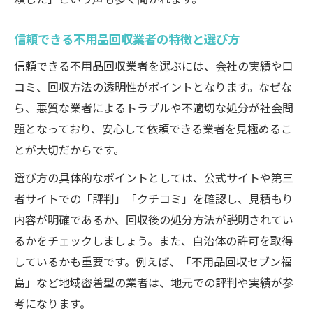
安心して任せられる不用品回収業者の特徴
不用品回収のトラブルを防ぐための選び方
信頼できる不用品回収業者の特徴と選び方
ノンブランドも対象の不用品回収方法とは
信頼できる不用品回収業者を選ぶには、会社の実績や口
ノンブランドも可能な不用品回収の活用法
コミ、回収方法の透明性がポイントとなります。なぜな
ら、悪質な業者によるトラブルや不適切な処分が社会問
不用品回収でノンブランド服を上手に整理
題となっており、安心して依頼できる業者を見極めるこ
ノンブランド衣類も回収する不用品回収の
とが大切だからです。
選び方
不用品回収でノンブランドもスッキリ処分
選び方の具体的なポイントとしては、公式サイトや第三
者サイトでの「評判」「クチコミ」を確認し、見積もり
ブランド問わず使える不用品回収のメリッ
内容が明確であるか、回収後の処分方法が説明されてい
ト
るかをチェックしましょう。また、自治体の許可を取得
賢く整理するための衣類不用品回収の流れ
しているかも重要です。例えば、「不用品回収セブン福
不用品回収で賢く衣類を整理するステップ
島」など地域密着型の業者は、地元での評判や実績が参
衣類を効率的に処分する不用品回収の流れ
考になります。