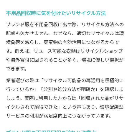
不用品回収で無駄なく衣類を整理する方法
衣類の仕分けから不用品回収までの手順
不用品回収時に気を付けたいリサイクル方法
不用品回収サービスで衣類を賢く片付ける
ブランド服を不用品回収に出す際、リサイクル方法への
方法
配慮も欠かせません。なぜなら、適切なリサイクルは環
高値査定へ導く不用品回収ブランドの選び方
境負荷を減らし、廃棄物の有効活用につながるからで
高値査定が期待できる不用品回収ブランド
す。例えば、リユース可能な衣類はリサイクルショップ
の選び方
や海外寄付に回されることが多く、環境に優しい選択が
できます。
ブランド服の不用品回収で高価買取を狙う
方法
業者選びの際は「リサイクル可能品の再活用を積極的に
不用品回収ブランド選びで査定額を上げる
行っているか」「分別や処分方法が明確か」を確認しま
コツ
しょう。実際に利用した方からは「回収された品がリサ
イクルされて納得できた」という声もあり、環境配慮型
一番高く買い取ってくれる不用品回収とは
サービスの利用が満足度向上につながっています。
口コミで評判の良い不用品回収ブランドの
特徴