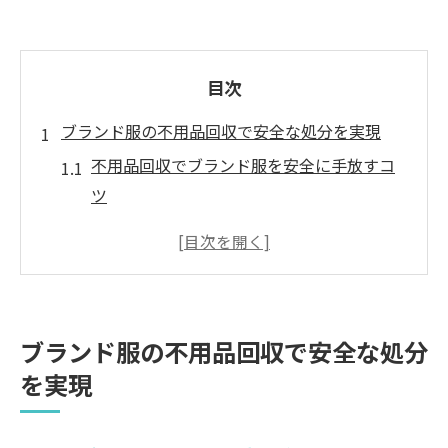
目次
ブランド服の不用品回収で安全な処分を実現
不用品回収でブランド服を安全に手放すコ
ツ
信頼できる不用品回収業者の特徴と選び方
不用品回収時に気を付けたいリサイクル方
法
ブランド服の不用品回収の流れと注意点
ブランド服の不用品回収で安全な処分
不用品回収サービスの安全性と環境配慮の
を実現
ポイント
高価買取を叶える不用品回収活用術