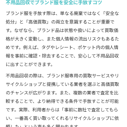
不用品回収でブランド服を安全に手放すコツ
不用品回収で高価買取を実現するポイント
ブランド服の高値査定に強い不用品回収活
ブランド服を手放す際は、単なる廃棄ではなく「安全な
用法
処分」と「高価買取」の両立を意識することが重要で
す。なぜなら、ブランド品は状態や扱いによって買取価
不用品回収と買取の違いを理解して得する
格が大きく変動し、また個人情報の流出リスクもあるた
方法
めです。例えば、タグやレシート、ポケット内の個人情
査定アップのために不用品回収前に準備す
報を事前に確認・除去することで、安心して不用品回収
ること
に出すことができます。
どこがいい？不用品買取のおすすめ活用術
不用品回収の際は、ブランド服専用の買取サービスやリ
安心できる不用品回収業者の見極めポイント
サイクルショップと提携している業者を選ぶと高価買取
不用品回収業者の安全性を見極める方法
のチャンスが広がります。また、複数の業者で査定を比
口コミ評判で選ぶ不用品回収業者のポイン
較することで、より納得できる条件で手放すことが可能
ト
です。実際、利用者からは「事前に数社で査定してもら
ヤバい不用品回収業者を避けるための注意
い、一番高く買い取ってくれるリサイクルショップに依
点
頼した」という声も多く聞かれます。