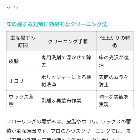
ます。
床の黒ずみ対策に効果的なクリーニング法
主な黒ずみ
仕上がりの特
クリーニング手順
原因
徴
専用洗剤で浮かせて除
床の光沢が復
皮脂
去
活
ポリッシャーによる機
表面のムラを
ホコリ
械洗浄
防止
ワックス蓄
均一な美観を
剥離＆再塗布作業
積
実現
フローリングの黒ずみは、皮脂やホコリ、ワックスの蓄
積が主な原因です。プロのハウスクリーニングでは、ま