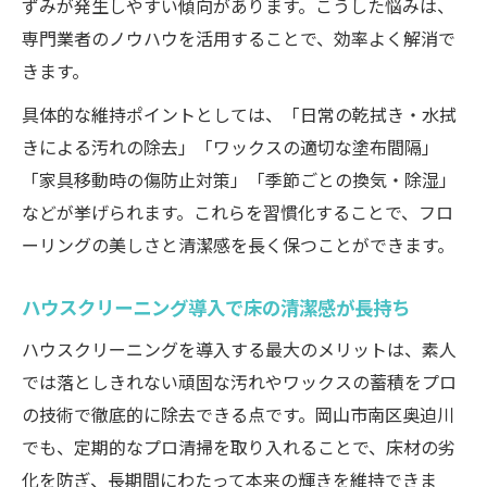
ずみが発生しやすい傾向があります。こうした悩みは、
ワックス剥離で実現する床の光沢復活術
専門業者のノウハウを活用することで、効率よく解消で
ワックス剥離と再塗装の工程比較表
きます。
床の光沢を取り戻すハウスクリーニング技
具体的な維持ポイントとしては、「日常の乾拭き・水拭
術
きによる汚れの除去」「ワックスの適切な塗布間隔」
ワックス蓄積による劣化を防ぐポイント
「家具移動時の傷防止対策」「季節ごとの換気・除湿」
失敗しない床ワックス剥離のコツ
などが挙げられます。これらを習慣化することで、フロ
ーリングの美しさと清潔感を長く保つことができます。
プロのワックス剥離で床が蘇る理由
清潔な空間ならハウスクリーニングが頼りに
ハウスクリーニング導入で床の清潔感が長持ち
清潔空間づくりのためのハウスクリーニン
ハウスクリーニングを導入する最大のメリットは、素人
グ比較表
では落としきれない頑固な汚れやワックスの蓄積をプロ
家族の健康を守るフローリング清掃の重要
の技術で徹底的に除去できる点です。岡山市南区奥迫川
性
でも、定期的なプロ清掃を取り入れることで、床材の劣
ハウスクリーニング活用で快適生活を実現
化を防ぎ、長期間にわたって本来の輝きを維持できま