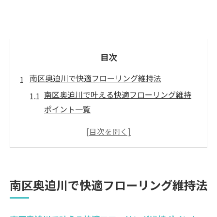
目次
南区奥迫川で快適フローリング維持法
南区奥迫川で叶える快適フローリング維持
ポイント一覧
ハウスクリーニング導入で床の清潔感が長
持ち
日常掃除とプロ清掃の違いを知ろう
フローリングの悩みを解決する清掃術
南区奥迫川で快適フローリング維持法
快適空間づくりに役立つフローリングケア
法