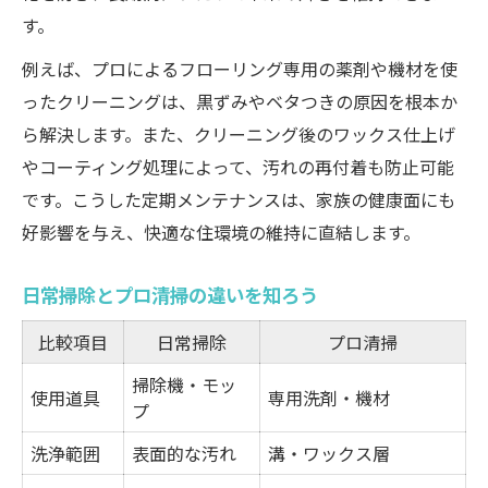
日常掃除だけでは届かない清潔感の理由
す。
プロに頼るメリットと注意点を解説
例えば、プロによるフローリング専用の薬剤や機材を使
安心の掃除業者選び南区奥迫川編
ったクリーニングは、黒ずみやベタつきの原因を根本か
南区奥迫川のハウスクリーニング業者比較
ら解決します。また、クリーニング後のワックス仕上げ
表
やコーティング処理によって、汚れの再付着も防止可能
失敗しない業者選びのチェックポイント
です。こうした定期メンテナンスは、家族の健康面にも
口コミから見抜く信頼できる清掃サービス
好影響を与え、快適な住環境の維持に直結します。
無料見積もりを活用した賢い選択術
日常掃除とプロ清掃の違いを知ろう
料金相場とサービス内容の違いを把握しよ
う
比較項目
日常掃除
プロ清掃
掃除機・モッ
使用道具
専用洗剤・機材
プ
洗浄範囲
表面的な汚れ
溝・ワックス層