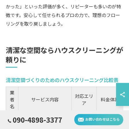
かった」といった評価が多く、リピーターも多いのが特
徴です。安心して任せられるプロの力で、理想のフロー
リングを取り戻しましょう。
清潔な空間ならハウスクリーニングが
頼りに
清潔空間づくりのためのハウスクリーニング比較表
業
対応エリ
者
サービス内容
料金体系
ア
名
業
黒ずみ除去・ワックス
奥迫川含
090-4898-3377
お問い合わせはこちら
明確
者A
剥離
む