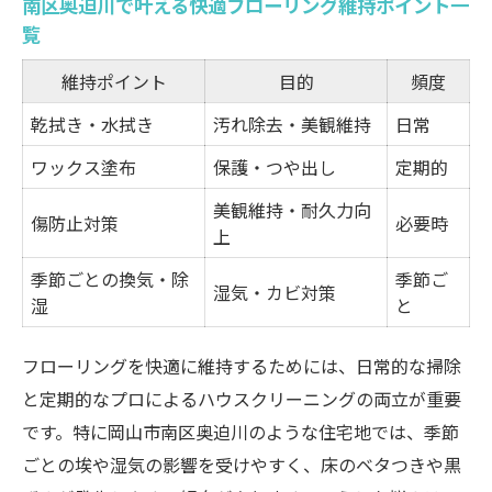
南区奥迫川で叶える快適フローリング維持ポイント一
ハウスクリーニングが床美しさを保つ理由
覧
ハウスクリーニングで輝き続く床の秘訣ま
とめ
維持ポイント
目的
頻度
プロの技術がもたらす美しいフローリング
乾拭き・水拭き
汚れ除去・美観維持
日常
美観と衛生を両立する床ケアの基本
ワックス塗布
保護・つや出し
定期的
床の黒ずみ対策に効果的なクリーニング法
美観維持・耐久力向
傷防止対策
必要時
ハウスクリーニングが健康な住環境に貢献
上
頑固な黒ずみ除去へプロの技を活用しよう
季節ごとの換気・除
季節ご
湿気・カビ対策
黒ずみ除去方法とハウスクリーニング比較
湿
と
表
フローリングを快適に維持するためには、日常的な掃除
頑固な汚れに強いプロのフローリング清掃
と定期的なプロによるハウスクリーニングの両立が重要
落ちにくい黒ずみの原因と対策を解説
です。特に岡山市南区奥迫川のような住宅地では、季節
プロ依頼で実感できる床の美しさ
ごとの埃や湿気の影響を受けやすく、床のベタつきや黒
黒ずみ対策ならハウスクリーニングが安心