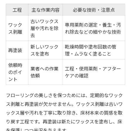
工程
主な作業内容
必要な技術・注意点
古いワックス
ワック
専用薬剤の選定・養生・汚
層や汚れを除
ス剥離
れ除去などの細やかな技術
去
新しいワック
乾燥時間や塗布回数の管
再塗装
スを塗布
理・ムラなく塗ること
依頼時
業者への作業
工程・使用薬剤・アフター
のポイ
依頼
ケアの確認
ント
フローリングの美しさを保つためには、定期的なワック
ス剥離と再塗装が欠かせません。ワックス剥離は古いワ
ックス層や汚れを丁寧に取り除き、床材本来の質感を取
り戻す工程です。再塗装は新たにワックスを塗布し、床
を保護しつつ光沢を与えます。