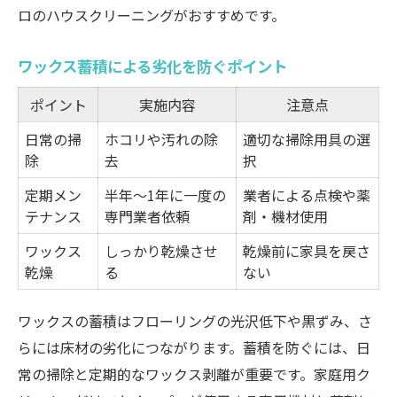
ロのハウスクリーニングがおすすめです。
ワックス蓄積による劣化を防ぐポイント
ポイント
実施内容
注意点
日常の掃
ホコリや汚れの除
適切な掃除用具の選
除
去
択
定期メン
半年～1年に一度の
業者による点検や薬
テナンス
専門業者依頼
剤・機材使用
ワックス
しっかり乾燥させ
乾燥前に家具を戻さ
乾燥
る
ない
ワックスの蓄積はフローリングの光沢低下や黒ずみ、さ
らには床材の劣化につながります。蓄積を防ぐには、日
常の掃除と定期的なワックス剥離が重要です。家庭用ク