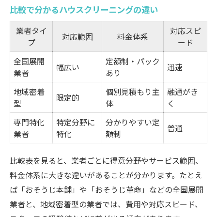
比較で分かるハウスクリーニングの違い
業者タイ
対応スピ
対応範囲
料金体系
プ
ード
全国展開
定額制・パック
幅広い
迅速
業者
あり
地域密着
個別見積もり主
融通がき
限定的
型
体
く
専門特化
特定分野に
分かりやすい定
普通
業者
特化
額制
比較表を見ると、業者ごとに得意分野やサービス範囲、
料金体系に大きな違いがあることが分かります。たとえ
ば「おそうじ本舗」や「おそうじ革命」などの全国展開
業者と、地域密着型の業者では、費用や対応スピード、