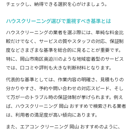
チェックし、納得できる選択を心がけましょう。
掃除業者選びで比較すべき主要項目一覧
失敗しない業者選びのチェックリスト
ハウスクリーニング選びで重視すべき基準とは
岡山でおすすめの掃除業者を選ぶ基準
ハウスクリーニングの業者を選ぶ際には、単純な料金比
見積もり時に確認したい重要ポイント
較だけでなく、サービスの質やスタッフの対応、保証制
業者の信頼性を見極めるコツ
度などさまざまな基準を総合的に見ることが重要です。
エアコンクリーニング利用時に見るべき点とは
特に、岡山市南区奥迫川のような地域密着型のサービス
では、口コミや評判も大きな判断材料となります。
エアコンクリーニング業者の比較表
エアコンクリーニングの料金相場と選び方
代表的な基準としては、作業内容の明確さ、見積もりの
分かりやすさ、予約や問い合わせの対応スピード、そし
割引やキャンペーンの活用方法
て万が一のトラブル時の保証体制が挙げられます。例え
複数台依頼時のお得な活用術
ば、ハウスクリーニング 岡山 おすすめで検索される業者
技術力や保証内容の違いに注目
は、利用者の満足度が高い傾向にあります。
また、エアコン クリーニング 岡山 おすすめのように、