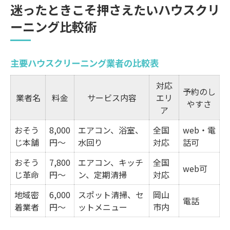
迷ったときこそ押さえたいハウスクリ
ーニング比較術
主要ハウスクリーニング業者の比較表
対応
予約のし
業者名
料金
サービス内容
エリ
やすさ
ア
おそう
8,000
エアコン、浴室、
全国
web・電
じ本舗
円〜
水回り
対応
話可
おそう
7,800
エアコン、キッチ
全国
web可
じ革命
円〜
ン、定期清掃
対応
地域密
6,000
スポット清掃、セ
岡山
電話
着業者
円〜
ットメニュー
市内