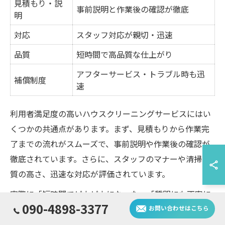
見積もり・説
事前説明と作業後の確認が徹底
明
対応
スタッフ対応が親切・迅速
品質
短時間で高品質な仕上がり
アフターサービス・トラブル時も迅
補償制度
速
利用者満足度の高いハウスクリーニングサービスにはい
くつかの共通点があります。まず、見積もりから作業完
了までの流れがスムーズで、事前説明や作業後の確認が
徹底されています。さらに、スタッフのマナーや清掃品
質の高さ、迅速な対応が評価されています。
実際に「短時間でピカピカになった」「質問にも丁寧に
090-4898-3377
答えてくれた」といった体験談が多く寄せられており、
お問い合わせはこちら
アフターサービスや補償制度も重要な選定基準となって