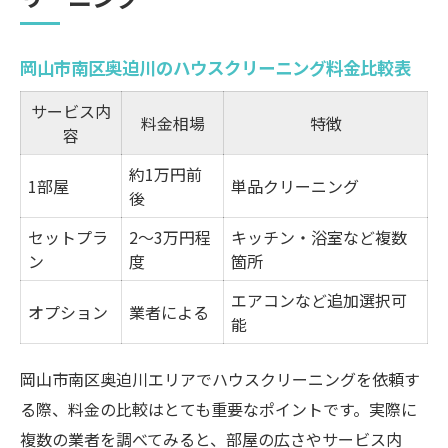
コストパフォーマンスで選ぶハウスクリー
ニングの魅力
岡山市南区奥迫川のハウスクリーニング料金比較表
ハウスクリーニングの相場と選び方を徹底解説
サービス内
料金相場
特徴
ハウスクリーニング相場をサービス別に比
容
較表で解説
約1万円前
1部屋
単品クリーニング
岡山のハウスクリーニング相場を知って賢
後
く依頼
セットプラ
2～3万円程
キッチン・浴室など複数
選び方のコツと見積もり時の注意点まとめ
ン
度
箇所
相場より安い業者の落とし穴とは
エアコンなど追加選択可
オプション
業者による
能
ハウスクリーニング料金の内訳を徹底分析
迷ったときこそ押さえたいハウスクリーニング
岡山市南区奥迫川エリアでハウスクリーニングを依頼す
比較術
る際、料金の比較はとても重要なポイントです。実際に
主要ハウスクリーニング業者の比較表
複数の業者を調べてみると、部屋の広さやサービス内