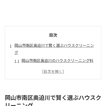
目次
岡山市南区奥迫川で賢く選ぶハウスクリーニン
グ
岡山市南区奥迫川のハウスクリーニング料
金比較表
ハウスクリーニング選びで重視すべき基準
とは
失敗しないための業者選定ポイント解説
岡山市南区奥迫川で賢く選ぶハウスク
家事効率化を叶えるハウスクリーニング活
リーニング
用術