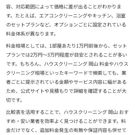
比較で分かるハウスクリーニングの違い
容、対応範囲によって価格に差が出ることがわかりま
岡山で人気のハウスクリーニング特徴まと
す。たとえば、エアコンクリーニングやキッチン、浴室
め
のセットプランなど、オプションごとに設定されている
サービス内容と保証期間の違いを比較
料金体系が異なります。
口コミや評判の見極め方のポイント
料金相場としては、1部屋あたり1万円前後から、セット
岡山で話題のハウスクリーニング最新ランキン
プランでは2万円～3万円程度が目安とされることが多い
グ
です。もちろん、ハウスクリーニング 岡山 料金やハウス
クリーニング相場といったキーワードで検索しても、業
岡山県内ハウスクリーニングランキング一
者ごとに提示されている金額やサービス内容に幅がある
覧
ため、公式サイトや見積もりで詳細を確認することが大
ランキング上位に選ばれる理由を解説
切です。
話題のハウスクリーニング業者の特徴
比較表を活用することで、ハウスクリーニング 岡山 おす
利用者満足度の高いサービスの共通点
すめ・安い業者を効率よく見つけることができます。料
ランキングを活用した賢い業者選び
金だけでなく、追加料金発生の有無や保証内容も併せて
掃除業者選びに失敗しないポイントまとめ