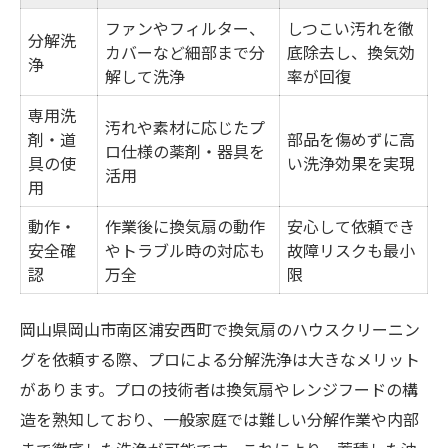
ファンやフィルター、
しつこい汚れを徹
分解洗
カバーなど細部まで分
底除去し、換気効
浄
解して洗浄
率が回復
専用洗
汚れや素材に応じたプ
剤・道
部品を傷めずに高
ロ仕様の薬剤・器具を
具の使
い洗浄効果を実現
活用
用
動作・
作業後に換気扇の動作
安心して依頼でき
安全確
やトラブル時の対応も
故障リスクも最小
認
万全
限
岡山県岡山市南区浦安西町で換気扇のハウスクリーニン
グを依頼する際、プロによる分解洗浄は大きなメリット
があります。プロの技術者は換気扇やレンジフードの構
造を熟知しており、一般家庭では難しい分解作業や内部