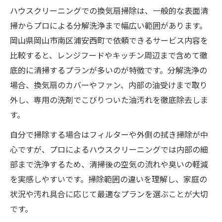
ハウスクリーニングで使う洗剤の特徴
ハウスクリーニングでの換気扇掃除は、一般的な表面清
日常でできる換気扇のお手入れ術
掃からプロによる分解洗浄まで幅広い範囲があります。
換気扇掃除を怠ると起こるトラブル例
岡山県岡山市南区浦安西町で依頼できるサービス内容を
比較すると、レンジフードやキッチン周辺まで含めて徹
レンジフード清掃で健康的な住環境を実現
底的に清掃するプランが多いのが特徴です。分解洗浄の
レンジフード清掃の手順と効果一覧
場合、換気扇のカバーやファン、内部の油受けまで取り
健康維持に欠かせない定期清掃の理由
外し、専用の洗剤でこびりついた油汚れを徹底除去しま
ハウスクリーニングのレンジフード対応範
す。
囲
自分で掃除する場合はフィルターや外側の拭き掃除が中
レンジフード掃除頻度の目安とポイント
心ですが、プロによるハウスクリーニングでは内部の細
快適な空間を保つための清掃サイクル
部まで洗浄するため、清掃後の空気の流れや臭いの軽減
効率的なハウスクリーニングの極意を伝授
を実感しやすいです。掃除範囲の違いを理解し、家庭の
効率的なハウスクリーニング手順表
状況や汚れ具合に応じて最適なプランを選ぶことが大切
時短でできる換気扇掃除のコツ
です。
プロに頼むメリットとデメリット比較