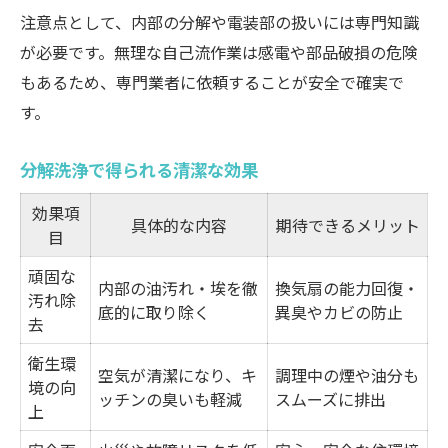
注意点として、内部の分解や電装部の扱いには専門知識
が必要です。無理な自己流作業は感電や部品破損の危険
もあるため、専門業者に依頼することが安全で確実で
す。
分解洗浄で得られる清潔な効果
効果項
具体的な内容
期待できるメリット
目
頑固な
内部の油汚れ・埃を徹
換気扇の能力回復・
汚れ除
底的に取り除く
異臭やカビの防止
去
衛生環
空気が清潔になり、キ
調理中の煙や油分も
境の向
ッチンの臭いも軽減
スムーズに排出
上