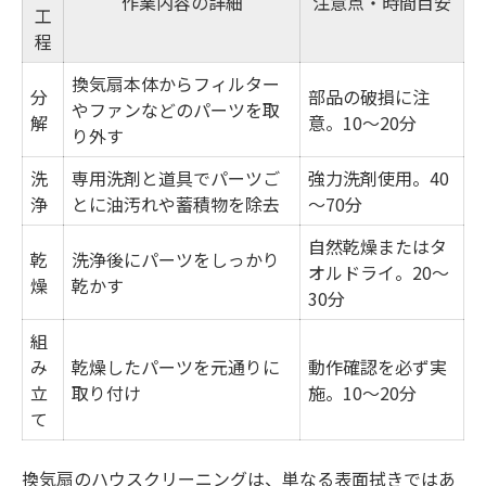
作業内容の詳細
注意点・時間目安
工
程
換気扇本体からフィルター
分
部品の破損に注
やファンなどのパーツを取
解
意。10～20分
り外す
洗
専用洗剤と道具でパーツご
強力洗剤使用。40
浄
とに油汚れや蓄積物を除去
～70分
自然乾燥またはタ
乾
洗浄後にパーツをしっかり
オルドライ。20～
燥
乾かす
30分
組
み
乾燥したパーツを元通りに
動作確認を必ず実
立
取り付け
施。10～20分
て
換気扇のハウスクリーニングは、単なる表面拭きではあ