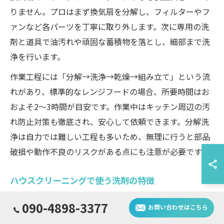
りません。プロはまず換気扇を分解し、フィルターやフ
ァンなど各パーツを丁寧に取り外します。次に専用の洗
剤と道具で油汚れや頑固な蓄積物を落とし、細部まで洗
浄を行います。
作業工程には「分解→洗浄→乾燥→組み立て」という流
れがあり、標準的なレンジフードの場合、所要時間はお
およそ2～3時間が目安です。作業中はキッチン周辺の汚
れ防止対策も徹底され、安心して依頼できます。分解洗
浄は自力では難しい工程も多いため、無理に行うと部品
破損や動作不良のリスクがある点にも注意が必要です。
ハウスクリーニングで使う洗剤の特徴
洗剤タ
090-4898-3377
用途
メリット
配慮点
お問い合わせはこちら
イプ