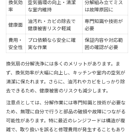
換気効
空気循環の向上・清潔
分解組み立てミス
率
な室内維持
は故障原因に
油汚れ・カビの除去で
専門知識や技術が
健康面
健康被害リスク軽減
必要
費用・
プロ依頼なら安全に確
保証内容や対応範
安全性
実な作業
囲の確認が必要
換気扇の分解洗浄には多くのメリットがあります。ま
ず、換気効率が大幅に向上し、キッチンや室内の空気が
清潔に保たれます。さらに、油汚れやカビをしっかり除
去できるため、健康被害のリスクも減少します。
注意点としては、分解作業には専門知識と技術が必要な
ため、無理に自分で行うと部品の破損や故障につながる
可能性があります。特に最近のレンジフードは構造が複
雑で、取り扱いを誤ると修理費用が発生することもあり