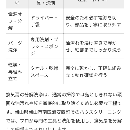
程
具・洗剤
電源オ
ドライバー・
安全のため必ず電源を切
フ・分
手袋
り、部品を丁寧に取り外す
解
専用洗剤・ブ
パーツ
油汚れを浸け置きで浮か
ラシ・スポン
洗浄
せ、細部までしっかり洗う
ジ
乾燥・
タオル・乾燥
完全に乾かし、正確に組み
再組み
スペース
立て動作確認を行う
立て
換気扇の分解洗浄は、通常の掃除では落としきれない頑
固な油汚れや埃を徹底的に取り除くために必要な工程で
す。岡山県岡山市南区浦安西町でのハウスクリーニング
では、プロが専門の工具と洗剤を使用し、換気扇を分解
して細部まできれいにします。