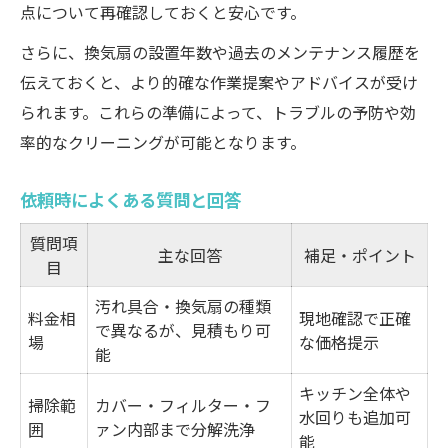
点について再確認しておくと安心です。
さらに、換気扇の設置年数や過去のメンテナンス履歴を
伝えておくと、より的確な作業提案やアドバイスが受け
られます。これらの準備によって、トラブルの予防や効
率的なクリーニングが可能となります。
依頼時によくある質問と回答
質問項
主な回答
補足・ポイント
目
汚れ具合・換気扇の種類
料金相
現地確認で正確
で異なるが、見積もり可
場
な価格提示
能
キッチン全体や
掃除範
カバー・フィルター・フ
水回りも追加可
囲
ァン内部まで分解洗浄
能