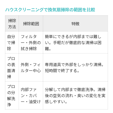
油汚れの種類と落とし方早見表
ハウスクリーニングで換気扇掃除の範囲を比較
換気扇掃除で見逃しがちなポイント
掃除
分解洗浄で得られる清潔な効果
掃除範囲
特徴
方法
頑固な汚れ対策に必要な道具と手順
自分
フィルタ
簡単にできるが内部までは難し
ハウスクリーニングなら分解洗浄も安心依頼
で掃
ー・外側の
い。手軽だが徹底的な清掃は困
分解洗浄の流れと作業内容一覧
除
拭き掃除
難。
ハウスクリーニング依頼時のチェック項目
プロ
換気扇分解洗浄のメリットと注意点
の表
外側・フィ
専用道具で外部をしっかり清掃。
面清
ルター中心
短時間で終了する。
安心して任せるための事前準備
掃
依頼時によくある質問と回答
プロ
内部ファ
分解して内部まで徹底洗浄。清掃
清潔な空気を守る換気扇の徹底洗浄方法
の分
ン・カバ
後の空気の流れ・臭いの変化を実
換気扇洗浄で空気環境が変わる理由
解洗
ー・油受け
感しやすい。
浄
徹底洗浄のステップと所要時間目安