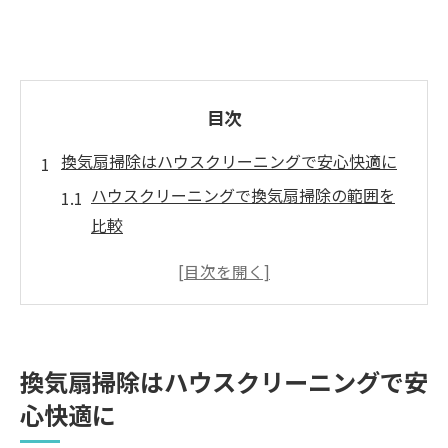
目次
換気扇掃除はハウスクリーニングで安心快適に
ハウスクリーニングで換気扇掃除の範囲を
比較
快適な住まいを実現する掃除の秘訣
換気扇の油汚れが健康に与える影響
自分で掃除する場合の注意点まとめ
ハウスクリーニングを選ぶ理由とポイント
換気扇掃除はハウスクリーニングで安
頑固な油汚れもプロの技術で徹底除去
心快適に
プロのハウスクリーニング技術徹底解説