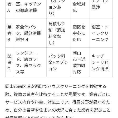
（オプシ
エアコン
者
室、キッチン
全域対
ョンあ
洗浄
A
の徹底清掃
応
り）
見積もり
業
家全体パッ
南区を
浴室・ト
制（追加
者
ク、部分清掃
中心に
イレクリ
料金な
B
選択可
対応
ーニング
し）
レンジフー
岡山
業
パック料
キッチ
ド、窓ガラ
市・近
者
金+オプシ
ン・リビ
ス、床ワック
隣市町
C
ョン
ング清掃
ス等
対応
岡山市南区浦安西町でハウスクリーニングを検討する
際、複数の業者を比較することが重要です。業者ごとに
サービス内容や料金、対応エリア、得意分野が異なるた
め、自分の希望や住まいの状況に合った業者を選ぶこと
が満足度向上のポイントとなります。