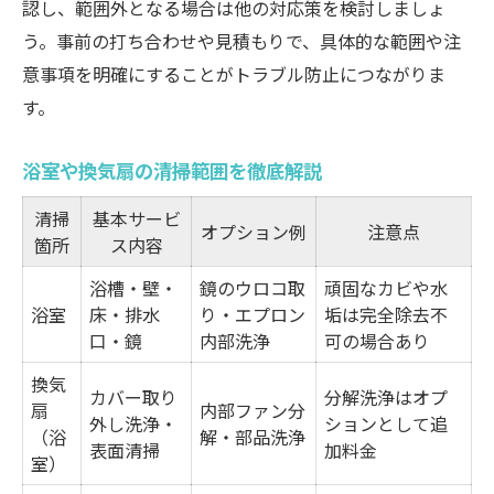
認し、範囲外となる場合は他の対応策を検討しましょ
う。事前の打ち合わせや見積もりで、具体的な範囲や注
意事項を明確にすることがトラブル防止につながりま
す。
浴室や換気扇の清掃範囲を徹底解説
清掃
基本サービ
オプション例
注意点
箇所
ス内容
浴槽・壁・
鏡のウロコ取
頑固なカビや水
浴室
床・排水
り・エプロン
垢は完全除去不
口・鏡
内部洗浄
可の場合あり
換気
カバー取り
分解洗浄はオプ
扇
内部ファン分
外し洗浄・
ションとして追
（浴
解・部品洗浄
表面清掃
加料金
室）