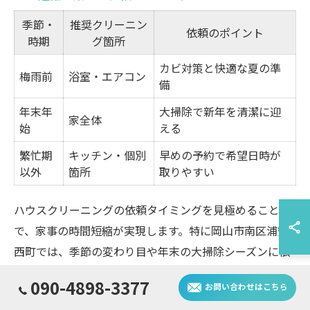
季節・
推奨クリーニン
依頼のポイント
時期
グ箇所
カビ対策と快適な夏の準
梅雨前
浴室・エアコン
備
年末年
大掃除で新年を清潔に迎
家全体
始
える
繁忙期
キッチン・個別
早めの予約で希望日時が
以外
箇所
取りやすい
ハウスクリーニングの依頼タイミングを見極めること
で、家事の時間短縮が実現します。特に岡山市南区浦安
西町では、季節の変わり目や年末の大掃除シーズンに依
頼が集中する傾向があります。混雑時期を避けて予約す
090-4898-3377
お問い合わせはこちら
ることで、スムーズに作業が進みやすくなります。