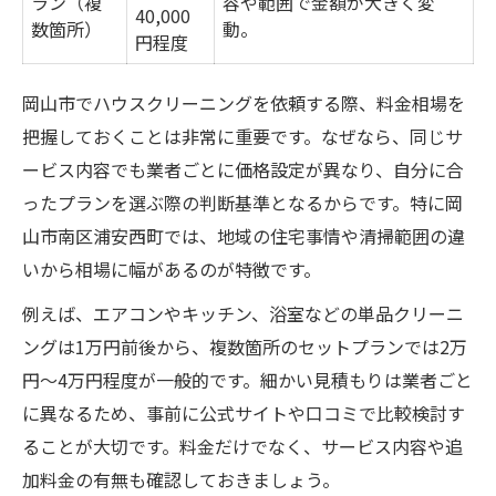
ラン（複
容や範囲で金額が大きく変
ハウスクリーニングで得られる家事軽減効
40,000
数箇所）
動。
円程度
果
掃除範囲ごとの効率的な依頼方法
岡山市でハウスクリーニングを依頼する際、料金相場を
岡山市周辺で業者比較を成功させるコツ
把握しておくことは非常に重要です。なぜなら、同じサ
岡山市で選ばれる業者特徴一覧表
ービス内容でも業者ごとに価格設定が異なり、自分に合
比較サイトやSNSの活用術を紹介
ったプランを選ぶ際の判断基準となるからです。特に岡
山市南区浦安西町では、地域の住宅事情や清掃範囲の違
複数業者を比較する際の注意点
いから相場に幅があるのが特徴です。
口コミ評価を活かした賢い選択法
業者ごとのサービス内容の違い
例えば、エアコンやキッチン、浴室などの単品クリーニ
ングは1万円前後から、複数箇所のセットプランでは2万
失敗しない契約条件の見極め方を伝授
円〜4万円程度が一般的です。細かい見積もりは業者ごと
契約前に確認すべき条件チェック表
に異なるため、事前に公式サイトや口コミで比較検討す
追加料金が発生しやすいポイント
ることが大切です。料金だけでなく、サービス内容や追
キャンセル規定や変更時の注意点
加料金の有無も確認しておきましょう。