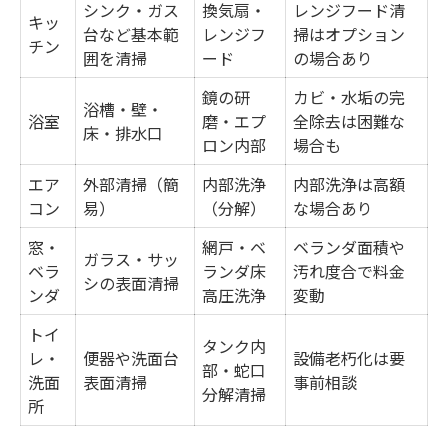
シンク・ガス
換気扇・
レンジフード清
キッ
台など基本範
レンジフ
掃はオプション
チン
囲を清掃
ード
の場合あり
鏡の研
カビ・水垢の完
浴槽・壁・
浴室
磨・エプ
全除去は困難な
床・排水口
ロン内部
場合も
エア
外部清掃（簡
内部洗浄
内部洗浄は高額
コン
易）
（分解）
な場合あり
窓・
網戸・ベ
ベランダ面積や
ガラス・サッ
ベラ
ランダ床
汚れ度合で料金
シの表面清掃
ンダ
高圧洗浄
変動
トイ
タンク内
レ・
便器や洗面台
設備老朽化は要
部・蛇口
洗面
表面清掃
事前相談
分解清掃
所