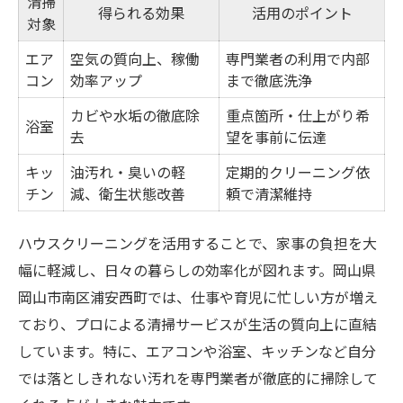
清掃
得られる効果
活用のポイント
対象
エア
空気の質向上、稼働
専門業者の利用で内部
コン
効率アップ
まで徹底洗浄
カビや水垢の徹底除
重点箇所・仕上がり希
浴室
去
望を事前に伝達
キッ
油汚れ・臭いの軽
定期的クリーニング依
チン
減、衛生状態改善
頼で清潔維持
ハウスクリーニングを活用することで、家事の負担を大
幅に軽減し、日々の暮らしの効率化が図れます。岡山県
岡山市南区浦安西町では、仕事や育児に忙しい方が増え
ており、プロによる清掃サービスが生活の質向上に直結
しています。特に、エアコンや浴室、キッチンなど自分
では落としきれない汚れを専門業者が徹底的に掃除して