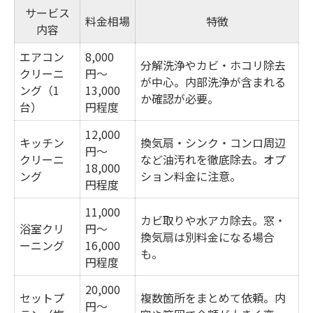
サービス
範囲外となるケースと注意事項
料金相場
特徴
内容
浴室や換気扇の清掃範囲を徹底解説
エアコン
8,000
信頼できる業者選びで後悔しないために
分解洗浄やカビ・ホコリ除去
クリーニ
円〜
が中心。内部洗浄が含まれる
岡山市のハウスクリーニング業者比較表
ング（1
13,000
か確認が必要。
台）
円程度
信頼性を見極めるポイントと注意点
12,000
口コミや評判を活用した選び方
キッチン
換気扇・シンク・コンロ周辺
円〜
保証内容やアフターサービスの確認
クリーニ
など油汚れを徹底除去。オプ
18,000
ング
ション料金に注意。
業者選びで失敗しないチェック項目
円程度
家事効率化に役立つ注意点を徹底解説
11,000
カビ取りや水アカ除去。窓・
浴室クリ
円〜
家事効率化のためのハウスクリーニング活
換気扇は別料金になる場合
ーニング
16,000
用法
も。
円程度
時間短縮に繋がる依頼タイミングとは
20,000
セットプ
複数箇所をまとめて依頼。内
効率アップを図る事前準備リスト
円〜