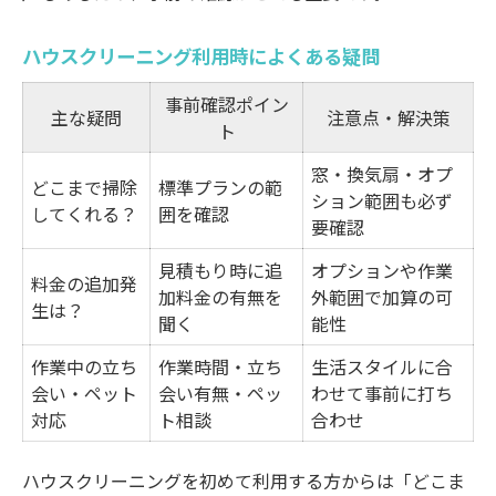
ハウスクリーニング利用時によくある疑問
事前確認ポイン
主な疑問
注意点・解決策
ト
窓・換気扇・オプ
どこまで掃除
標準プランの範
ション範囲も必ず
してくれる？
囲を確認
要確認
見積もり時に追
オプションや作業
料金の追加発
加料金の有無を
外範囲で加算の可
生は？
聞く
能性
作業中の立ち
作業時間・立ち
生活スタイルに合
会い・ペット
会い有無・ペッ
わせて事前に打ち
対応
ト相談
合わせ
ハウスクリーニングを初めて利用する方からは「どこま