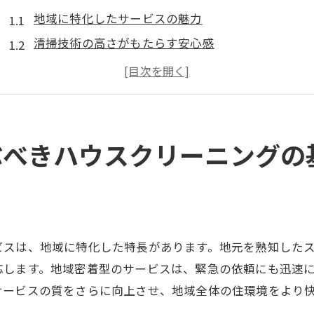
地域に特化したサービスの魅力
清掃技術の高さがもたらす安心感
エコフレンドリーなクリーニングを選ぶ理由
お客様の声から見るサービスの実績
定期利用とスポット利用の比較
選ぶ際に知っておきたい契約条件
ぶべきハウスクリーニングの
信頼できるハウスクリーニングを選ぶための秘訣
口コミサイトと実際の評価の違い
スタッフの専門性と信頼性の確認
カスタマーサービスの対応力を見極める
ビスは、地域に特化した特長があります。地元を熟知した
保証制度とアフターケアの充実度
応します。地域密着型のサービスは、緊急の依頼にも迅速
トライアルサービスを利用するメリット
サービスの質をさらに向上させ、地域全体の住環境をより
地元企業を選ぶことで得られる安心感