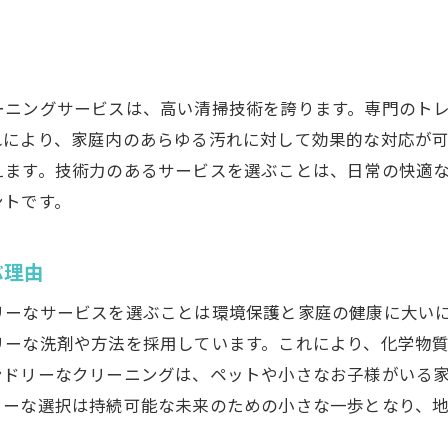
費用対効果を重視したハウスクリーニング選びのポイン
明確な料金体系の重要性
費用とサービス内容のバランスを取る方法
ーニングサービスは、高い清掃技術を誇ります。専門のト
割引プランやキャンペーンの活用法
れにより、家庭内のあらゆる汚れに対して効果的な対応が
えます。技術力のあるサービスを選ぶことは、日常の快適
見積もり比較で得られるコスト削減
ントです。
コストパフォーマンスの高いサービスの特徴
投資としてのハウスクリーニングの価値
ぶ理由
地域特性を活かしたハウスクリーニングの選び方
リーなサービスを選ぶことは環境保護と家庭の健康に大い
岡山市南区青江の気候に適したクリーニング法
リーな洗剤や方法を採用しています。これにより、化学物
地域特有の汚れに対応するテクニック
ンドリーなクリーニングは、ペットや小さなお子様がいる
地元の生活スタイルに合ったサービス選び
リーな選択は持続可能な未来のための小さな一歩となり、
地域密着型のサービスの恩恵