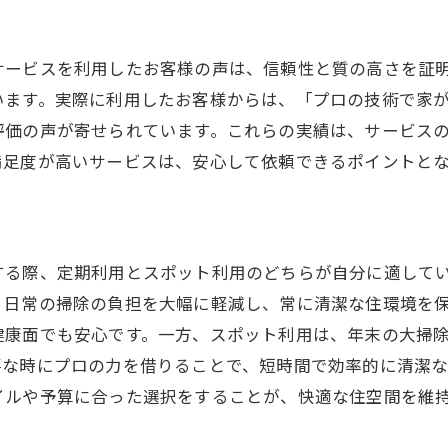
地元コミュニティとの関わりを持つ業者選び
環境に配慮した地域型クリーニングの利点
サービスを利用したお客様の声は、信頼性と質の高さを証
おすすめのハウスクリーニングサービスは何が違うのか
います。実際に利用したお客様からは、「プロの技術で家
他社とは異なる独自のサービス内容
評価の声が寄せられています。これらの実績は、サービス
技術力が生み出す差別化ポイント
満足度が高いサービスは、安心して依頼できるポイントと
お客様のニーズに合わせた柔軟性
最新技術を取り入れたサービスの進化
安全性を重視したクリーニング方法
する際、定期利用とスポット利用のどちらが自分に適して
サービスの多様性がもたらす選択肢の広がり
、日常の掃除の負担を大幅に軽減し、常に清潔な住環境を
ハウスクリーニングを選ぶ際に考慮すべき重要な要素
健康面でも安心です。一方、スポット利用は、年末の大掃
サービスの透明性と信頼性
要な時にプロの力を借りることで、短時間で効率的に清潔
技術だけでなく人間性も重要
イルや予算に合った選択をすることが、快適な住空間を維
契約内容の明確化と理解