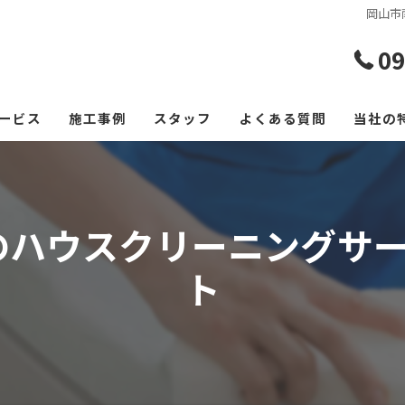
岡山市
09
ービス
施工事例
スタッフ
よくある質問
当社の
エアコ
レンジ
のハウスクリーニングサー
フロー
ト
浴室
空室