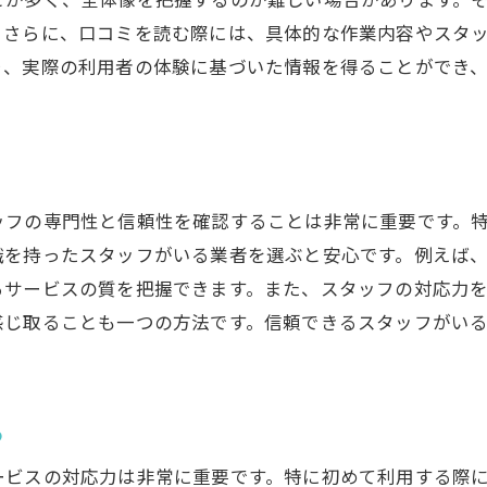
業者選びで避けたい落とし穴
。さらに、口コミを読む際には、具体的な作業内容やスタ
満足度を高めるための下準備
り、実際の利用者の体験に基づいた情報を得ることができ
契約時に確認すべき事項
実際に利用する前に知っておくべきこと
ッフの専門性と信頼性を確認することは非常に重要です。
識を持ったスタッフがいる業者を選ぶと安心です。例えば
るサービスの質を把握できます。また、スタッフの対応力
感じ取ることも一つの方法です。信頼できるスタッフがい
る
ービスの対応力は非常に重要です。特に初めて利用する際