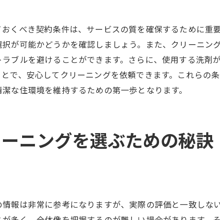
安全性への配慮が重要な理由
使用する清掃機材と薬剤の選び方
ておくべき契約条件は、サービスの質を確保するために重
時間管理とスケジュール調整の重要性
選択が可能かどうかを確認しましょう。また、クリーニン
快適な住環境を保つためのハウスクリーニング選び
トラブルを避けることができます。さらに、使用する洗剤
ことで、安心してクリーニングを依頼できます。これらの
健康的な生活のための清掃習慣
清潔な住環境を維持するための第一歩となります。
継続的なメンテナンスの重要性
季節ごとのクリーニングポイント
家族構成に応じたサービスの選定
リーニングを選ぶための秘訣
アレルギー対策としてのハウスクリーニング
快適さを持続するためのサポート体制
岡山市南区青江のハウスクリーニングで失敗しない方法
事前調査で失敗を回避する方法
の情報は非常に参考になりますが、実際の評価と一致しな
トラブル時の対応力を見るポイント
とが多く、全体像を把握するのが難しい場合があります。