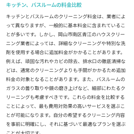
コミュニティからの評価を参考にする
キッチン、バスルームの料金比較
サービス内容を徹底比較岡山市南区青江でのハ
キッチンとバスルームのクリーニング料金は、業者によ
ウスクリーニング賢い選び方
って異なりますが、一般的に基本料金に含まれているこ
サービス内容の幅と深さを理解する
とが多いです。しかし、岡山市南区青江のハウスクリー
各業者の強みと弱みを知る
ニング業者によっては、詳細なクリーニングや特別な洗
価格に対する満足度の比較
剤を使用する場合に追加料金がかかることがあります。
例えば、頑固な汚れやカビの除去、排水口の徹底清掃な
サービスパッケージの選び方
どは、通常のクリーニングよりも手間がかかるため追加
業者ごとのアフターサポートを比較
料金の対象となることがあります。また、バスルームの
選んで後悔しないためのポイント
ガラスの曇り取りや鏡の磨き上げなど、細部にわたるク
価格とサービスのバランスを見極める岡山市南
リーニングも考慮すべきです。これらの料金を比較する
区青江のハウスクリーニング
ことによって、最も費用対効果の高いサービスを選ぶこ
低価格の落とし穴に注意
とが可能になります。自分の希望するクリーニング内容
質の高いサービスを見抜く方法
を事前に明確にし、それに基づいて最適なプランを選ぶ
高い満足度を得るための選択基準
ことが大切です。