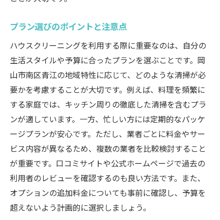
費用と効果のバランスを取る
プラン選びのポイントと注意点
実体験に基づく選び方のコツ
ハウスクリーニングを利用する際に重要なのは、自分の
長期的視点で見るコストパフォーマンス
生活スタイルや予算に合ったプランを選ぶことです。岡
口コミと公式サイト活用で見つける岡山市南区
山市南区青江の地域特性に応じて、どのような清掃が必
青江での最適な業者選び
要かを考慮することが大切です。例えば、料理を頻繁に
口コミの信頼性を判断する方法
する家庭では、キッチン周りの徹底した清掃を含むプラ
公式サイトで見るべきポイント
ンが適しています。一方、忙しい方には定期的なパッケ
実際の利用者の声を活かす
ージプランが安心です。ただし、業者ごとに料金やサー
業者選びの際の重要な質問
ビス内容が異なるため、複数の業者を比較検討すること
情報収集に役立つオンラインリソース
が重要です。口コミサイトや公式ホームページで過去の
口コミと公式情報の融合で安心の選択を
利用者のレビューを確認するのも良い方法です。また、
オプションの追加料金についても事前に確認し、予算を
暮らしを快適にするハウスクリーニング岡山市
超えないよう計画的に選択しましょう。
南区青江特有のポイント