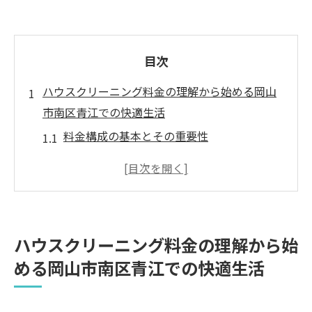
目次
ハウスクリーニング料金の理解から始める岡山
市南区青江での快適生活
料金構成の基本とその重要性
キッチン、バスルームの料金比較
プラン選びのポイントと注意点
オプションサービスの検討方法
見積もり取得時のチェックポイント
ハウスクリーニング料金の理解から始
料金とサービス内容のバランスを考える
める岡山市南区青江での快適生活
安心価格で選ぶハウスクリーニング基本料金と
オプションの賢い選び方