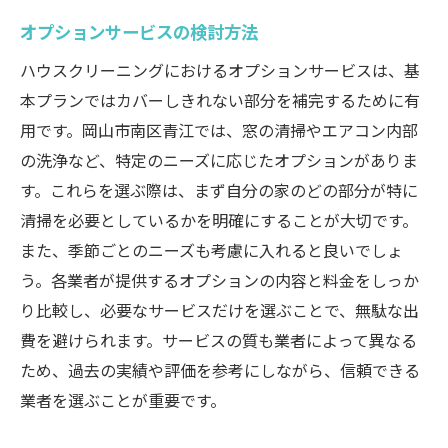
快適さを最大化するクリーニング手法
オプションサービスの検討方法
季節ごとの特別な清掃ニーズ
ハウスクリーニングにおけるオプションサービスは、基
地域特有の汚れに適したサービス
本プランではカバーしきれない部分を補完するために有
生活スタイルに合ったクリーニング提案
用です。岡山市南区青江では、窓の清掃やエアコン内部
岡山市南区青江ならではのサービスの特徴
の洗浄など、特定のニーズに応じたオプションがありま
長期的に快適さを維持するためのアドバイ
す。これらを選ぶ際は、まず自分の家のどの部分が特に
ス
清掃を必要としているかを明確にすることが大切です。
ハウスクリーニング費用と効果岡山市南区青江
また、季節ごとのニーズも考慮に入れると良いでしょ
での賢いプラン選び
う。各業者が提供するオプションの内容と料金をしっか
費用対効果の高いプランを選ぶ方法
り比較し、必要なサービスだけを選ぶことで、無駄な出
費を避けられます。サービスの質も業者によって異なる
短期と長期の効果を考慮した選択
ため、過去の実績や評価を参考にしながら、信頼できる
効果を実感できるクリーニング頻度
業者を選ぶことが重要です。
費用と効果を最大化する戦略
維持費を抑えるためのクリーニング習慣