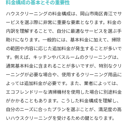
料金構成の基本とその重要性
基本料金に含まれるサービスとは
ハウスクリーニングの料金構成は、岡山市南区青江でサ
オプションサービスの価値を見極める
ービスを選ぶ際に非常に重要な要素となります。料金の
費用対効果を考慮した選択方法
内訳を理解することで、自分に最適なサービスを選ぶ手
複数業者の比較で得られる安心感
助けになります。一般的には、基本料金に加えて、掃除
口コミと公式情報の活用法
の範囲や内容に応じた追加料金が発生することが多いで
契約前に確認すべきポイント
す。例えば、キッチンやバスルームのクリーニングは、
岡山市南区青江での地域特性を活かしたハウス
通常基本料金に含まれることが多いですが、特別なクリ
クリーニングの選択肢
ーニングが必要な場合や、使用するクリーニング用品に
地域ならではの特性とニーズ
よっては追加料金が必要です。また、業者によっては、
エコフレンドリーな清掃機材を使用した場合に別途料金
地元業者の利用によるメリット
がかかることもあります。こうした料金構成を理解し、
地域密着型サービスの特徴
自分のニーズに合ったプランを選ぶことが、満足度の高
地元住民が求めるクリーニング内容
いハウスクリーニングを受けるための鍵となります。
地域性を反映したサービスプラン