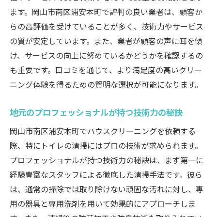
ます。岡山市南区浦安本町で評判の良い業者は、顧客か
クリーニングの頻度とその理由
らの高評価を受けていることが多く、技術力やサービス
トイレ環境改善のための具体的な施策
の質が安定しています。また、業者が顧客の声に耳を傾
住まい全体の衛生を考慮した清掃戦略
け、サービスの向上に努めているかどうかを確認するの
ハウスクリーニングでトイレをピカピカに維持
も重要です。口コミを通じて、より満足度の高いクリー
する方法
ニング体験を得るための賢明な選択が可能になります。
頑固な汚れを落とすプロのテクニック
日常掃除に役立つ便利アイテム紹介
地元のプロフェッショナルが持つ技術力の秘訣
プロが推奨する掃除のステップバイステッ
岡山市南区浦安本町でハウスクリーニングを依頼する
プガイド
際、特にトイレの清掃にはプロの技術が求められます。
トイレ清掃における重点ポイントの理解
プロフェッショナルが持つ技術力の秘訣は、まず第一に
時間をかけずに成果を出す掃除のコツ
経験豊富なスタッフによる徹底した清掃手法です。彼ら
は、通常の掃除では取り除けない頑固な汚れに対し、専
費用対効果の高いクリーニング方法
用の器具と専用洗剤を用いて効果的にアプローチしま
岡山市南区でのトイレクリーニングのプロのテ