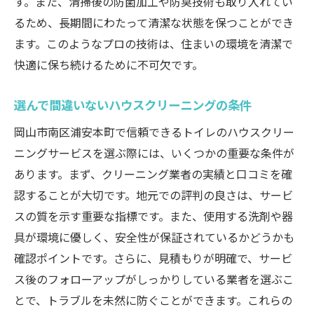
す。また、清掃後の防菌加工や防臭技術も取り入れてい
クニックを学ぶ
るため、長期間にわたって清潔な状態を保つことができ
プロフェッショナルから学ぶトイレ清掃の
ます。このようなプロの技術は、住まいの環境を清潔で
基本
快適に保ち続けるために不可欠です。
汚れの種類に応じた適切な対応方法
トイレ清掃における効率的なプランニング
選んで間違いないハウスクリーニングの条件
クリーニング後の衛生状態を維持する秘訣
岡山市南区浦安本町で信頼できるトイレのハウスクリー
プロが使う特別な清掃ツールとその使い方
ニングサービスを選ぶ際には、いくつかの重要な条件が
トイレの気になる臭いを解消するテクニッ
あります。まず、クリーニング業者の実績と口コミを確
ク
認することが大切です。地元での評判の良さは、サービ
地元で評判のハウスクリーニング業者の見極め
スの質を示す重要な指標です。また、使用する洗剤や器
方
具が環境に優しく、安全性が保証されているかどうかも
確認ポイントです。さらに、見積もりが明確で、サービ
評判の良いクリーニング業者の共通点
ス後のフォローアップがしっかりしている業者を選ぶこ
実際の利用者の声を活かした選び方
とで、トラブルを未然に防ぐことができます。これらの
契約前に確認すべき業者の資格と経験