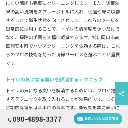
にくい箇所も完璧にクリーニングします。また、除菌効
果の高い洗剤をスプレーボトルに入れ、便座や床に噴霧
することで衛生状態を向上させます。これらのツールを
日常的に活用することで、トイレの清潔度を保つだけで
なく、掃除の手間を大幅に軽減できます。特に岡山市南
区浦安本町でハウスクリーニングを依頼する際は、これ
らのプロの技術を持った清掃サービスを選ぶことが重要
です。
トイレの気になる臭いを解消するテクニック
トイレの気になる臭いを解消するためには、プロが推奨
するテクニックを取り入れることが効果的です。まず、
定期的な換気は基本中の基本です。換気扇を常に適切に
動かし、新鮮な空気を取り入れることで、臭気のこもり
090-4898-3377
お問い合わせはこちら
を防ぎます。また、重曹やクエン酸を用いた自然素材の