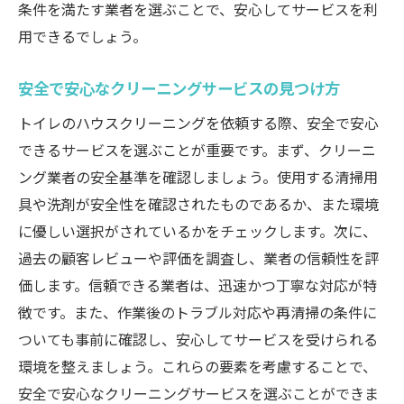
条件を満たす業者を選ぶことで、安心してサービスを利
地元で長年愛される業者の強み
用できるでしょう。
トラブルを未然に防ぐためのチェックポイ
ント
安全で安心なクリーニングサービスの見つけ方
後悔しないための業者選びのコツ
トイレのハウスクリーニングを依頼する際、安全で安心
トイレ清掃のプロが教える具体的な掃除のコツ
できるサービスを選ぶことが重要です。まず、クリーニ
効率的に掃除を進めるための準備
ング業者の安全基準を確認しましょう。使用する清掃用
プロが教える汚れ別の洗剤選び
具や洗剤が安全性を確認されたものであるか、また環境
に優しい選択がされているかをチェックします。次に、
短時間で成果を出す掃除テクニック
過去の顧客レビューや評価を調査し、業者の信頼性を評
トイレ掃除における注意点とその対策
価します。信頼できる業者は、迅速かつ丁寧な対応が特
掃除のプロが推奨する手順と方法
徴です。また、作業後のトラブル対応や再清掃の条件に
清掃後の仕上げで差がつくポイント
ついても事前に確認し、安心してサービスを受けられる
ハウスクリーニングサービスを活用した効果的
環境を整えましょう。これらの要素を考慮することで、
なトイレ掃除
安全で安心なクリーニングサービスを選ぶことができま