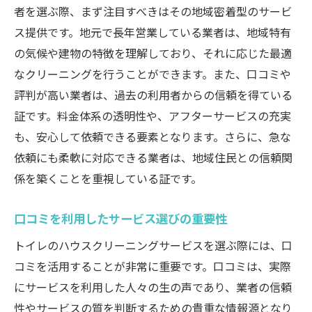
方とは
者を選ぶ際、まず注目すべきはその地域密着型のサービ
トイレ清掃業者を選ぶ際の基本知識
ス提供です。地元で長年営業している業者は、地域特有
の気候や建物の特徴を理解しており、それに応じた最適
サービス内容の比較と評価方法
なクリーニングを行うことができます。また、口コミや
プロの使用する洗剤と道具について
評判が高い業者は、過去の利用者からの信頼を得ている
エコフレンドリーな選択肢を求める際のポ
証です。料金体系の透明性や、アフターサービスの充実
イント
も、安心して依頼できる要素となります。さらに、急な
契約前に確認すべき重要な質問
依頼にも柔軟に対応できる業者は、地域住民との信頼関
トイレ特有の汚れに強い業者の選び方
係を築くことを重視している証です。
快適なトイレ環境を保つためのハウスクリーニ
ングガイド
口コミを利用したサービス選びの重要性
定期的なクリーニングがもたらす効果
トイレのハウスクリーニングサービスを選ぶ際には、口
トイレの衛生を保つための日常メンテナン
コミを活用することが非常に重要です。口コミは、実際
ス
にサービスを利用した人々の生の声であり、業者の信頼
プロのサポートを受けるタイミング
性やサービスの質を判断するための貴重な情報源となり