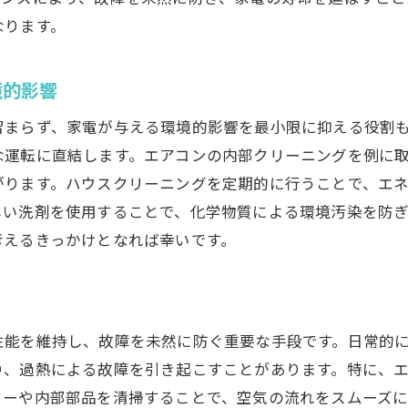
なります。
毎日のメンテナンスで家電の寿命を延ばす方法
日々の掃除で見逃しがちな家電の部位
境的影響
フィルター清掃の重要性とプロセス
長持ちさせるための適切な使用環境とは
留まらず、家電が与える環境的影響を最小限に抑える役割
な運転に直結します。エアコンの内部クリーニングを例に
メンテナンスのタイミングと方法
がります。ハウスクリーニングを定期的に行うことで、エ
過剰な掃除が家電に与える影響
しい洗剤を使用することで、化学物質による環境汚染を防
日常の習慣で寿命を延ばす小さな工夫
考えるきっかけとなれば幸いです。
ハウスクリーニングが家電に与える意外なメリット
クリーニングがもたらす健康への効果
家電の効率を上げる掃除の意義
性能を維持し、故障を未然に防ぐ重要な手段です。日常的
掃除後に感じる使用感の違い
り、過熱による故障を引き起こすことがあります。特に、
見た目の美しさと心理効果
ターや内部部品を清掃することで、空気の流れをスムーズ