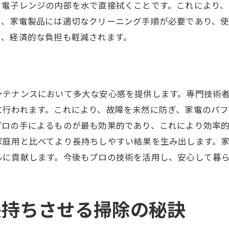
、電子レンジの内部を水で直接拭くことです。これにより
掃除時に注意すべき電気製品の取り扱い
て、家電製品には適切なクリーニング手順が必要であり、
掃除後の再組立てで注意すべき点
び、経済的な負担も軽減されます。
最新の技術を取り入れた清掃方法
ハウスクリーニングで家電を長持ちさせるための実践アド
プロが教える実践的な掃除手順
ンテナンスにおいて多大な安心感を提供します。専門技術
家庭で採用できる日々のメンテナンス習慣
に行われます。これにより、故障を未然に防ぎ、家電のパ
家電ごとの最適な掃除グッズの選び方
プロの手によるものが最も効果的であり、これにより効率
清掃後の管理で注意すべきポイント
家庭用と比べてより長持ちしやすい結果を生み出します。
不必要な消耗を防ぐための使用方法
ルに貢献します。今後もプロの技術を活用し、安心して暮
効果を実感するための掃除前後の記録
家電を新しく保つためのハウスクリーニングの基本
長持ちさせる掃除の秘訣
基本掃除の流れとその重要性
日常的に見落としがちな汚れの対処法