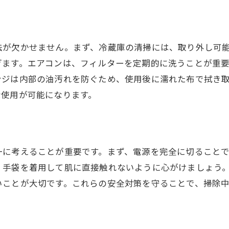
清掃に必要な道具とその準備
プロも認める掃除の効果を上げるテクニック
家電の見た目を保つための工夫
法が欠かせません。まず、冷蔵庫の清掃には、取り外し可
ぎます。エアコンは、フィルターを定期的に洗うことが重
初心者でも取り組みやすい清掃方法
ンジは内部の油汚れを防ぐため、使用後に濡れた布で拭き
な使用が可能になります。
一に考えることが重要です。まず、電源を完全に切ること
、手袋を着用して肌に直接触れないように心がけましょう
いことが大切です。これらの安全対策を守ることで、掃除