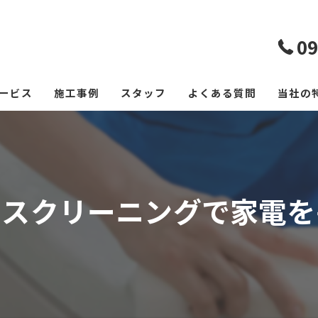
09
ービス
施工事例
スタッフ
よくある質問
当社の
エアコ
レンジ
ウスクリーニングで家電を
フロー
浴室
空室