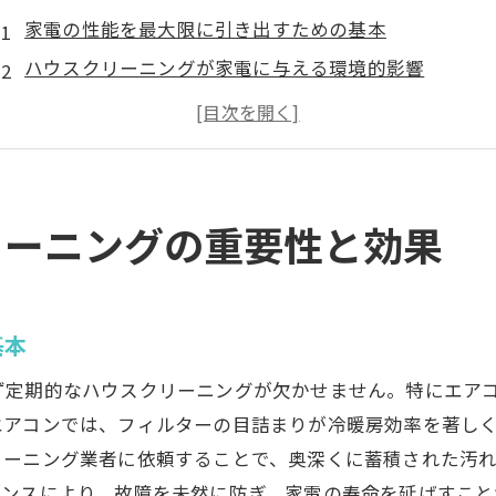
家電の性能を最大限に引き出すための基本
ハウスクリーニングが家電に与える環境的影響
定期的な清掃が故障を防ぐ理由
効果的なハウスクリーニングが節電に繋がる理由
家電の寿命を延ばすために避けるべき掃除の誤解
プロの清掃がもたらす安心感
リーニングの重要性と効果
プロが教える家電を長持ちさせる掃除の秘訣
各家電に適した掃除方法とは
掃除の際に知っておくべき安全対策
基本
家電清掃に役立つプロのツールとその使い方
ず定期的なハウスクリーニングが欠かせません。特にエア
清掃後の家電の状態をチェックするためのポイント
エアコンでは、フィルターの目詰まりが冷暖房効率を著し
家庭でできる簡単なメンテナンス方法
リーニング業者に依頼することで、奥深くに蓄積された汚
ナンスにより、故障を未然に防ぎ、家電の寿命を延ばすこと
プロが愛用する掃除用品の選び方