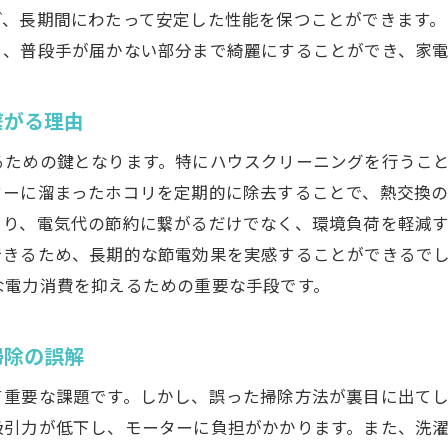
ハウスクリーニングが家族関係にもたらす変化
ぎ、長期間にわたって安定した性能を保つことができます
プロの視点で見る掃除の価値
り、普段手が届かない部分まで綺麗にすることができ、家
専門家がすすめる家電清掃の頻度と方法
家電の種類別に見る清掃頻度の目安
繋がる理由
季節ごとのメンテナンスポイント
るための鍵となります。特にハウスクリーニングを行うこ
効果的な掃除のための準備と手順
ターに溜まったホコリを定期的に除去することで、熱交換
専門家が推奨する清掃スケジュール
より、電気代の節約に繋がるだけでなく、環境負荷を軽減
清掃後に確認すべき健康チェックポイント
できるため、長期的な節電効果を実感することができるで
な電力消費を抑えるための重要な手段です。
家電を効果的に清掃するための具体的手法
家電の寿命を左右するハウスクリーニングのテクニック
掃除の誤解
正確に汚れを落とすプロの技
特殊な家電に対応する清掃方法
て重要な課題です。しかし、誤った掃除方法が裏目に出て
家庭でできるプロ並みのクリーニングテクニック
吸引力が低下し、モーターに負担がかかります。また、洗