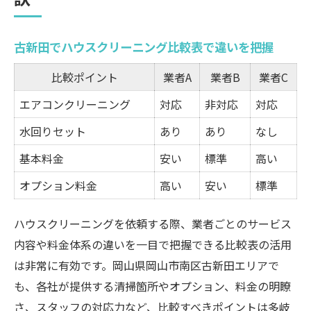
料金相場とサービス内容で比較するコツ
口コミ重視で選ぶハウスクリーニング術
古新田でハウスクリーニング比較表で違いを把握
口コミ比較でわかるハウスクリーニングの
実力
比較ポイント
業者A
業者B
業者C
岡山の評判が高い清掃サービスの特徴
エアコンクリーニング
対応
非対応
対応
ハウスクリーニング選びに口コミを活かす
水回りセット
あり
あり
なし
方法
基本料金
安い
標準
高い
満足度が高いサービスを選ぶための秘訣
オプション料金
口コミ分析で見抜くハウスクリーニングの
高い
安い
標準
質
ハウスクリーニングを依頼する際、業者ごとのサービス
信頼できる清掃サービスを見きわめる方法
内容や料金体系の違いを一目で把握できる比較表の活用
岡山で信頼されるハウスクリーニングの条
は非常に有効です。岡山県岡山市南区古新田エリアで
件
も、各社が提供する清掃箇所やオプション、料金の明瞭
ハウスクリーニング業者の比較ポイント一
さ、スタッフの対応力など、比較すべきポイントは多岐