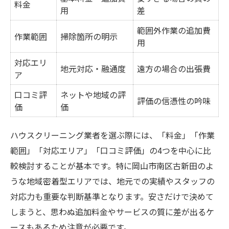
相場を知って損しない業者選びのコツ
料金
用
差
サービスごとの料金相場を徹底比較
範囲外作業の追加費
岡山で安くて安心なサービスの特徴
作業範囲
掃除箇所の明示
用
相場を活用した見積もり比較のポイント
対応エリ
地元対応・融通度
遠方の場合の出張費
サービス内容と口コミを徹底検証する
ア
サービス内容別ハウスクリーニング比較表
口コミ評
ネットや地域の評
評価の信憑性の吟味
口コミ評価でわかる満足度の違い
価
価
専門サービスごとの対応範囲を比較
ハウスクリーニング業者を選ぶ際には、「料金」「作業
利用者の声に注目した選び方
範囲」「対応エリア」「口コミ評価」の4つを中心に比
追加オプションの有無とその評価
較検討することが基本です。特に岡山市南区古新田のよ
うな地域密着型エリアでは、地元での実績やスタッフの
対応力も重要な判断基準となります。安さだけで決めて
しまうと、思わぬ追加料金やサービスの質に差が出るケ
ースもあるため注意が必要です。