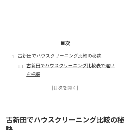
目次
古新田でハウスクリーニング比較の秘訣
古新田でハウスクリーニング比較表で違い
を把握
ハウスクリーニングの選び方と注意点を解
説
信頼できる業者を見つけるためのチェック
ポイント
古新田でハウスクリーニング比較の秘
口コミや評判を活用した賢い比較方法
訣