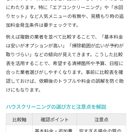
覧
にわたります。特に「エアコンクリーニング」や「水回
安心して任せられる業者の見分け方
りセット」など人気メニューの有無や、見積もり時の追
地元密着サービスの安心感とメリット
加料金発生条件は要チェックです。
口コミを参考に信頼性をチェックする方法
例えば複数の業者を並べて比較することで、「基本料金
安さと満足度で比較するハウスクリーニング
は安いがオプションが高い」「掃除範囲が広いが予約が
料金と満足度で比較するハウスクリーニン
取りづらい」などの傾向が見えてきます。こうした比較
グ表
表を活用することで、希望する清掃箇所や予算、日程に
合った業者選びがしやすくなります。事前に比較表を確
コスパ重視派におすすめの比較ポイント
認しておけば、依頼後のトラブルや料金の誤解を防ぐ助
安さだけで選ばないための注意点
けにもなります。
満足度が高い理由を口コミから探る
サービス内容と価格のバランスを考える
ハウスクリーニングの選び方と注意点を解説
岡山の相場から見た賢いクリーニング選び
比較軸
確認ポイント
注意点
岡山のハウスクリーニング相場早見表
基本料金・追加費
安すぎる場合の質の