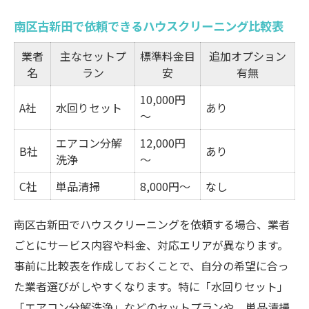
注目される作業内容や対応範囲とは
南区古新田で依頼できるハウスクリーニング比較表
水回りやエアコン清掃のポイント
業者
主なセットプ
標準料金目
追加オプション
ハウスクリーニングのオプション比較
名
ラン
安
有無
利用者が感じる特徴とメリット紹介
10,000円
効率よく利用する南区古新田の清掃サービス
A社
水回りセット
あり
～
効率重視なら知りたいハウスクリーニング
エアコン分解
12,000円
活用法
B社
あり
洗浄
～
南区古新田で予約しやすいサービス比較
C社
単品清掃
8,000円～
なし
時間帯別におすすめの利用方法
複数箇所まとめて依頼するコツ
南区古新田でハウスクリーニングを依頼する場合、業者
忙しい方に便利な清掃プランの選び方
ごとにサービス内容や料金、対応エリアが異なります。
事前に比較表を作成しておくことで、自分の希望に合っ
住まいを快適に保つハウスクリーニング選び
た業者選びがしやすくなります。特に「水回りセット」
快適な住まいを保つハウスクリーニングの
「エアコン分解洗浄」などのセットプランや、単品清掃