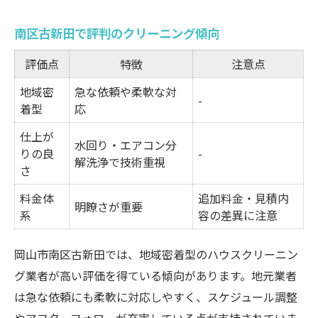
南区古新田で評判のクリーニング傾向
評価点
特徴
注意点
地域密
急な依頼や柔軟な対
-
着型
応
仕上が
水回り・エアコン分
りの良
-
解洗浄で技術重視
さ
料金体
追加料金・見積内
明瞭さが重要
系
容の差異に注意
岡山市南区古新田では、地域密着型のハウスクリーニン
グ業者が高い評価を得ている傾向があります。地元業者
は急な依頼にも柔軟に対応しやすく、スケジュール調整