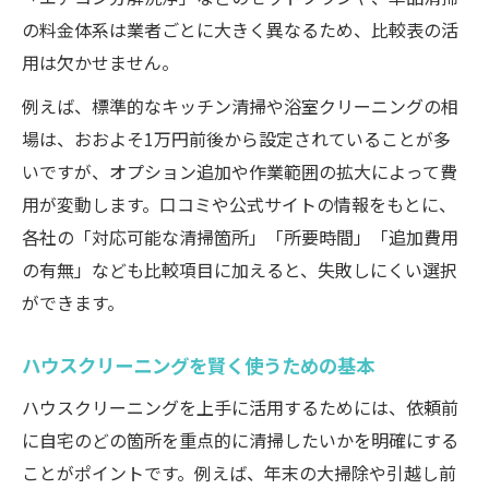
選び方
の料金体系は業者ごとに大きく異なるため、比較表の活
南区古新田で評判のクリーニング傾向
用は欠かせません。
ハウスクリーニング利用者の体験談まとめ
例えば、標準的なキッチン清掃や浴室クリーニングの相
季節ごとに最適な清掃サービスとは
場は、おおよそ1万円前後から設定されていることが多
清掃範囲別に見るおすすめポイント
いですが、オプション追加や作業範囲の拡大によって費
南区古新田で安心できる清掃オプションの探し
用が変動します。口コミや公式サイトの情報をもとに、
方
各社の「対応可能な清掃箇所」「所要時間」「追加費用
南区古新田で選べる清掃オプション比較
の有無」なども比較項目に加えると、失敗しにくい選択
ハウスクリーニングでオプションを選ぶコ
ができます。
ツ
排水管洗浄や水回り対応の確認ポイント
ハウスクリーニングを賢く使うための基本
追加料金が発生しやすいケースとは
ハウスクリーニングを上手に活用するためには、依頼前
安心感につながるオプションの選定法
に自宅のどの箇所を重点的に清掃したいかを明確にする
ことがポイントです。例えば、年末の大掃除や引越し前
自宅に合うハウスクリーニング利用の秘訣