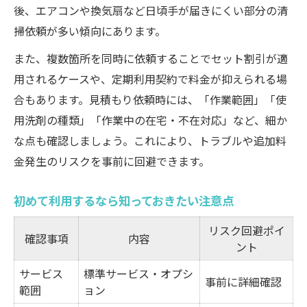
後、エアコンや換気扇など日頃手が届きにくい部分の清
自宅に最適なハウスクリーニング選択表
掃依頼が多い傾向にあります。
間取り別に見るおすすめ利用法
また、複数箇所を同時に依頼することでセット割引が適
空室・在室で異なる利用ポイント
用されるケースや、定期利用契約で料金が抑えられる場
依頼前に押さえたい見積もりのコツ
合もあります。見積もり依頼時には、「作業範囲」「使
失敗しないための利用タイミングとは
用洗剤の種類」「作業中の在宅・不在対応」など、細か
な点も確認しましょう。これにより、トラブルや追加料
金発生のリスクを事前に回避できます。
初めて利用するなら知っておきたい注意点
リスク回避ポイ
確認事項
内容
ント
サービス
標準サービス・オプシ
事前に詳細確認
範囲
ョン