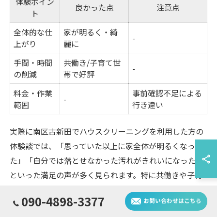
体験ポイン
良かった点
注意点
ト
全体的な仕
家が明るく・綺
-
上がり
麗に
手間・時間
共働き/子育て世
-
の削減
帯で好評
料金・作業
事前確認不足による
-
範囲
行き違い
実際に南区古新田でハウスクリーニングを利用した方の
体験談では、「思っていた以上に家全体が明るくなっ
た」「自分では落とせなかった汚れがきれいになった」
といった満足の声が多く見られます。特に共働きや子育
て世帯からは、「時間が節約できて助かった」という意
090-4898-3377
お問い合わせはこちら
見も目立ちます。