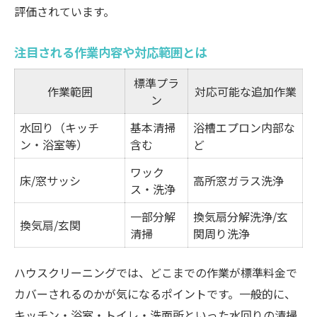
評価されています。
注目される作業内容や対応範囲とは
標準プラ
作業範囲
対応可能な追加作業
ン
水回り（キッチ
基本清掃
浴槽エプロン内部な
ン・浴室等）
含む
ど
ワック
床/窓サッシ
高所窓ガラス洗浄
ス・洗浄
一部分解
換気扇分解洗浄/玄
換気扇/玄関
清掃
関周り洗浄
ハウスクリーニングでは、どこまでの作業が標準料金で
カバーされるのかが気になるポイントです。一般的に、
キッチン・浴室・トイレ・洗面所といった水回りの清掃