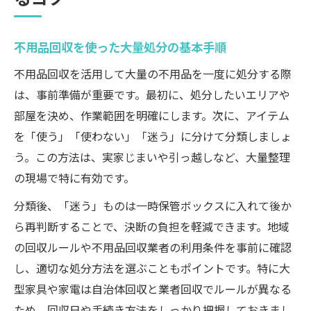
不用品回収業者選びで信頼性を見極めるコ
ツ
不用品回収を使った大量処分の基本手順
不用品回収の口コミや評判を活かす判断方
法
不用品回収を活用して大量の不用品を一度に処分する際
は、事前準備が重要です。最初に、処分したいエリアや
優良な不用品回収業者を見分けるチェック
部屋を決め、作業範囲を明確にします。次に、アイテム
項目
を「使う」「使わない」「迷う」に分けて分類しましょ
違法や怪しい不用品回収を避ける注意点
う。この方法は、実家じまいや引っ越しなど、大量整理
不用品回収業者ランキングの活用術とは
の現場で特に有効です。
リユースや再利用を叶える不用品回収活用法
分類後、「迷う」ものは一時保管ボックスに入れて後か
不用品回収でリユースを実現する工夫
ら再判断することで、決断の負担を軽減できます。地域
まだ使える物の再利用アイデアとコツ
の回収ルールや不用品回収業者の利用条件を事前に確認
不用品回収と買取サービスの併用方法
し、適切な処分方法を選ぶこともポイントです。特に大
リサイクルや寄付を含む不用品回収活用術
型家具や家電は自治体回収と業者回収でルールが異なる
不用品回収で損をしないための再利用戦略
ため、回収日や手続き方法をしっかり把握しておきまし