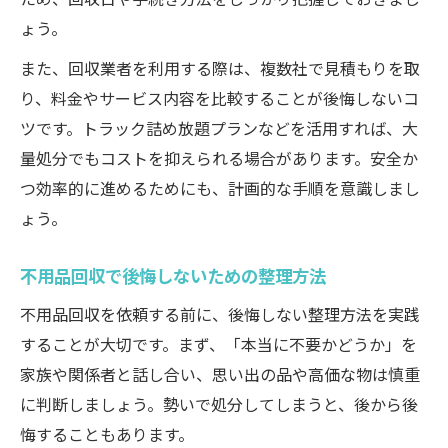
口コミや評判から学ぶ安全な不用品回収のポイ
ょう。
ント
また、回収業者を利用する際は、複数社で見積もりを取
不用品回収の口コミを比較するポイント
り、料金やサービス内容を比較することが後悔しないコ
評判の良い不用品回収業者の特徴とは
ツです。トラック詰め放題プランなどを活用すれば、大
量処分でもコストを抑えられる場合があります。安全か
不用品回収で避けたいトラブル事例紹介
つ効率的に進めるためにも、計画的な手順を意識しまし
不用品回収業者選びで口コミを活かす方法
ょう。
くらしのマーケットの不用品回収口コミ活
用法
不用品回収で後悔しないための整理方法
一気に片付く不用品回収の実践的手順を解説
不用品回収を依頼する前に、後悔しない整理方法を実践
不用品回収で効率よく一気に片付ける方法
することが大切です。まず、「本当に不要かどうか」を
大量処分に適した不用品回収スケジュール
家族や関係者と話し合い、思い出の品や高価な物は慎重
作成法
に判断しましょう。勢いで処分してしまうと、後から後
不用品回収を活用した服や家電の整理術
悔することもあります。