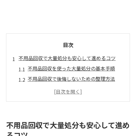
目次
不用品回収で大量処分も安心して進めるコツ
不用品回収を使った大量処分の基本手順
不用品回収で後悔しないための整理方法
捨ててよかったものランキング活用法
服や家具を効率よく不用品回収処分するコ
ツ
不用品回収業者の危険性と安全対策
不用品回収で大量処分も安心して進め
信頼できる不用品回収の選び方とは
るコツ