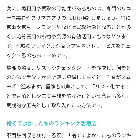
トラック詰め放題を使った不用品回収の流
次に、再利用や買取の可能性があるものは、専門のリユ
れ
ース業者やフリマアプリの活用も検討しましょう。特に
実家じまいで役立つ不用品回収の手順解説
家電や家具、ブランド品などは買取対象となることが多
不用品回収を賢く使い損しない処分を目指す方
く、処分費用の節約や資源の有効活用にもつながりま
法
す。地域のリサイクルショップやネットサービスをチェ
不用品回収で損しないためのポイント整理
ックするのもおすすめです。
買取やリユースも併用する不用品回収活用
整理の際は、リストやチェックシートを作成し、何をど
法
の方法で手放すかを明確に記録しておくと、作業がスム
不用品回収費用を抑えるための比較術
ーズに進みます。経験者の声として、「リスト化するこ
安全な不用品回収業者の賢い利用方法
とで見落としや二度手間を防げた」という意見も多く、
実践的な工夫として取り入れたい方法です。
不用品回収で後悔しないための注意事項
捨ててよかったものランキング活用法
不用品回収を検討する際、「捨ててよかったものランキ