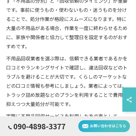
ず「不用品の分別」と「回収依頼のタイミング」が重要
です。事前に使うもの・使わないもの・迷うものを分け
ることで、処分作業が格段にスムーズになります。特に
大量の不用品がある場合、作業を一度に終わらせるため
に、家族や関係者と協力して整理日を設定するのがおす
すめです。
不用品回収業者を選ぶ際は、信頼できる業者であるかを
口コミやランキングサイトで確認し、違法回収などのト
ラブルを避けることが大切です。くらしのマーケットな
どの口コミ情報も参考にしましょう。業者によっては、
トラック詰め放題などのプランを利用することで費用を
抑えつつ大量処分が可能です。
実際に不用品回収サービスを利用した方の声として、
090-4898-3377
「一気に片付いて気持ちがスッキリした」「自分では運
お問い合わせはこちら
べない大型家具も安全に処分できた」という意見が多く