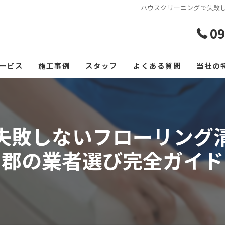
ハウスクリーニングで失敗
09
ービス
施工事例
スタッフ
よくある質問
当社の
エアコ
レンジ
失敗しないフローリング
フロー
郡の業者選び完全ガイド
浴室
空室