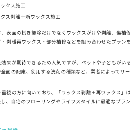
ワックス施工
地域密着型ハウスクリーニングの特徴早見表
ックス剥離＋新ワックス施工
口コミでわかる信頼できる業者の共通点
ハウスクリーニング選びで重視すべき項目
は、表面の拭き掃除だけでなくワックスがけや剥離、傷補
岡山市南区郡で安心依頼するための条件
げ・剥離再ワックス・部分補修などを組み合わせたプラン
業者比較で注目すべきサービス内容
ハウスクリーニングで叶う快適な床生活の秘訣
止効果が期待できるため人気ですが、ペットや子どもがい
フローリング清掃の効果を最大化する方法
安全面の配慮、使用する洗剤の種類など、業者によってサ
ハウスクリーニング後の床を長持ちさせるコツ
快適空間実現のための清掃頻度ガイド
ト重視の方に向いており、「ワックス剥離＋再ワックス」
床材別に異なるクリーニング術を知ろう
較し、自宅のフローリングやライフスタイルに最適なプラ
岡山でおすすめの床メンテナンス習慣
口コミ重視で納得の清掃専門家探し術