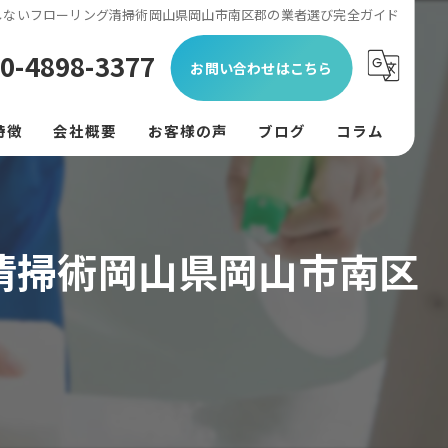
しないフローリング清掃術岡山県岡山市南区郡の業者選び完全ガイド
0-4898-3377
お問い合わせはこちら
特徴
会社概要
お客様の声
ブログ
コラム
ン
フード
清掃術岡山県岡山市南区
リング