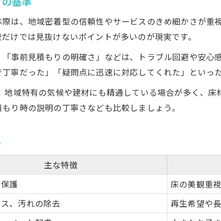
グの基準
口コミ比較で見極めるハウスクリーニング
信頼度の高い専門家の選び方とは
ぶ際は、地域密着型の信頼性やサービスのきめ細かさが重
岡山市南区郡で評判の清掃サービス傾向
較だけでは見抜けないポイントが多いのが現実です。
安心して任せられる業者の特徴まとめ
」「事前見積もりの明確さ」などは、トラブル回避や安心
口コミ評価を活用した依頼先の絞り方
で丁寧だった」「疑問点に迅速に対応してくれた」といっ
複数箇所まとめて頼むフローリング清掃の利点
は、地域特有の気候や建材にも精通している場合が多く、床
複数箇所セット依頼の料金比較表
積もり時の説明の丁寧さなども比較しましょう。
まとめて頼むときのハウスクリーニング活用法
清掃範囲を広げることで得られるメリット
う
水回りやエアコンも同時清掃のおすすめ理由
主な特徴
セットプランで失敗しないポイント紹介
・保護
床の美観重
クス、汚れの除去
再生希望や