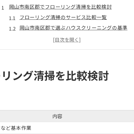
岡山市南区郡でフローリング清掃を比較検討
フローリング清掃のサービス比較一覧
岡山市南区郡で選ぶハウスクリーニングの基準
多様な清掃メニューの違いを理解しよう
ハウスクリーニング料金相場の実態とは
失敗しない業者選びのポイント解説
エアコンも任せられるハウスクリーニングの安心感
ーリング清掃を比較検討
エアコン清掃とフローリング同時依頼のメリット
ハウスクリーニングで叶う快適空間の秘訣
エアコン分解洗浄の必要性と選び方
岡山で人気のエアコンクリーニング事情
内容
エアコンと床掃除、セット依頼で得する理由
除など基本作業
失敗しないフローリング業者選びのコツ公開