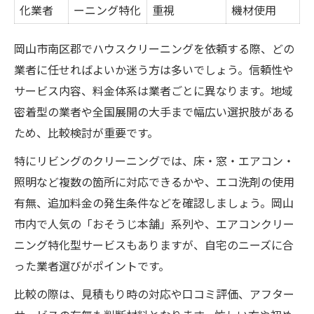
化業者
ーニング特化
重視
機材使用
エアコンや洗濯機も一括で依頼可能？
複数箇所同時依頼の注意点を知る
岡山市南区郡でハウスクリーニングを依頼する際、どの
プロによるハウスクリーニングで即効リセット
業者に任せればよいか迷う方は多いでしょう。信頼性や
短期間でリビングが生まれ変わる理由
サービス内容、料金体系は業者ごとに異なります。地域
岡山市南区郡のプロ清掃サービス比較
密着型の業者や全国展開の大手まで幅広い選択肢がある
ため、比較検討が重要です。
専門技術で落とせる汚れの種類
即効性を高めるハウスクリーニングのコツ
特にリビングのクリーニングでは、床・窓・エアコン・
家族の健康を守る清掃ポイント
照明など複数の箇所に対応できるかや、エコ洗剤の使用
有無、追加料金の発生条件などを確認しましょう。岡山
エアコンや洗濯機も一括で清潔に仕上げる秘訣
市内で人気の「おそうじ本舗」系列や、エアコンクリー
エアコン・洗濯機クリーニングの比較一覧
ニング特化型サービスもありますが、自宅のニーズに合
一括依頼で得られる時短とコスパ
った業者選びがポイントです。
分解洗浄で得られる清潔効果とは
比較の際は、見積もり時の対応や口コミ評価、アフター
ハウスクリーニングで機器寿命を延ばす方