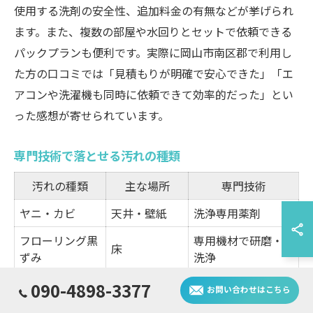
使用する洗剤の安全性、追加料金の有無などが挙げられ
ます。また、複数の部屋や水回りとセットで依頼できる
パックプランも便利です。実際に岡山市南区郡で利用し
た方の口コミでは「見積もりが明確で安心できた」「エ
アコンや洗濯機も同時に依頼できて効率的だった」とい
った感想が寄せられています。
専門技術で落とせる汚れの種類
汚れの種類
主な場所
専門技術
ヤニ・カビ
天井・壁紙
洗浄専用薬剤
フローリング黒
専用機材で研磨・
床
ずみ
洗浄
ソファ・カー
消臭・除菌クリー
090-4898-3377
お問い合わせはこちら
生活臭
テン
ニング