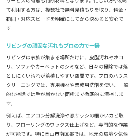
サービスの有無も判断材料となります。忙しい方や初め
法
て利用する方は、複数社で無料見積もりを取り、料金・
複数機器の同時依頼時の注意点
範囲・対応スピードを明確にしてから決めると安心で
失敗しないハウスクリーニング業者の見極め方
す。
安心できる業者選びの比較チェック表
口コミや実績をもとに信頼度を判断
リビングの頑固な汚れもプロの力で一掃
見積もり時に確認すべきポイント
リビングは家族が集まる場所だけに、皮脂汚れやホコ
ハウスクリーニング依頼前の準備リスト
リ、ソファやカーペットのシミなど、日々の掃除では落
としにくい汚れが蓄積しやすい空間です。プロのハウス
トラブル回避のための契約時注意点
クリーニングでは、専用機材や業務用洗剤を使い、一般
的な掃除では手が届かない箇所まで徹底的に清掃しま
す。
例えば、エアコン分解洗浄や窓サッシの細かいカビ取
り、フローリングのワックス仕上げなど、専門的な作業
が可能です。特に岡山市南区郡では、地元の環境や気候