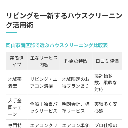
くり
リビングを一新するハウスクリーニン
初めて依頼する人が押さえるべき注意点
グ活用術
岡山市南区郡で安心の清掃サービスを選ぶ方法
対応エリアとサービス内容の比較一覧
岡山市南区郡で選ぶハウスクリーニング比較表
ハウスクリーニング業者選びで重視すべき
ポイント
業者タ
主なサービス
料金の特徴
口コミ評価
イプ
内容
口コミや評価を活かした賢い選び方
追加料金を防ぐための見積もりチェック
高評価多
地域密
リビング・エ
地域限定のお
数、柔軟な
女性スタッフ対応や支払い方法の確認
着型
アコン清掃
得プランあり
対応
家全体の快適を叶えるまとめ依頼のコツ
大手全
全般＋独自パ
明朗会計、標
実績多く安
リビングと水回りを同時に頼むメリット
国チェ
ックサービス
準サービス
心感
ーン
まとめて依頼時の料金目安早見表
効率よく家中きれいにする段取り術
専門特
エアコンクリ
エアコン単価
プロ仕様の