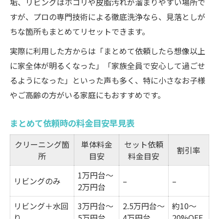
垢、リビングはホコリや皮脂汚れが溜まりやすい場所で
すが、プロの専門技術による徹底洗浄なら、見落としが
ちな箇所もまとめてリセットできます。
実際に利用した方からは「まとめて依頼したら想像以上
に家全体が明るくなった」「家族全員で安心して過ごせ
るようになった」といった声も多く、特に小さなお子様
やご高齢の方がいる家庭にもおすすめです。
まとめて依頼時の料金目安早見表
クリーニング箇
単体料金
セット依頼
割引率
所
目安
料金目安
1万円台〜
リビングのみ
–
–
2万円台
リビング＋水回
3万円台〜
2.5万円台〜
約10〜
り
5万円台
4万円台
20%OFF