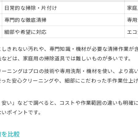
家族構成別おすすめハウスクリーニング内容表
日常的な掃除・片付け
家庭
アレルギー対策に有効な清掃オプションとは
専門的な徹底清掃
専用
ペットや小さな子供がいる家庭の清掃選び
細部や希望に対応
エコ
水回り・フローリングの徹底清掃が必要な理由
家庭ごとに最適なオプションを選ぶポイント
としきれない汚れや、専門知識・機材が必要な清掃作業が
ウスクリーニングで叶える快適な住空間
去などは、家庭用の掃除道具では難しいものが多いです。
ハウスクリーニング実施前後の変化比較表
リーニングはプロの技術や専用洗剤・機材を使い、より高
快適な住空間を作るための清掃内容とは
使った安心クリーニングや、細部にこだわった手作業仕上
清潔な環境が家族にもたらすメリット
リピートしたくなるハウスクリーニング体験
岡山 安い」などで調べると、コストや作業範囲の違いも明
定期清掃と単発依頼の違いとおすすめ活用法
ないポイントです。
徴を比較