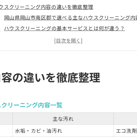
ウスクリーニング内容の違いを徹底整理
岡山県岡山市南区郡で選べる主なハウスクリーニング内
ハウスクリーニングの基本サービスとは何が違う？
水回りやエアコンなど清掃対象別の特徴を比較
内容重視なら押さえたい岡山のおすすめプラン
初めて依頼する場合の内容選びのコツ
心を支える岡山の清掃サービス選び
内容の違いを徹底整理
岡山エリアのハウスクリーニング安全対策一覧
エコ洗剤や損害保険加入が安心につながる理由
女性スタッフが在籍する清掃サービスの魅力
スクリーニング内容一覧
家族の健康を守るハウスクリーニング選び方
主な汚れ
即日対応が可能な岡山の業者特徴まとめ
水垢・カビ・油汚れ
エコ洗剤
アコンクリーニングを重視した衛生対策