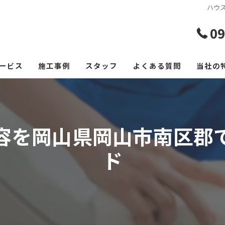
ハウ
09
ービス
施工事例
スタッフ
よくある質問
当社の
エアコ
レンジ
容を岡山県岡山市南区郡
フロー
ド
浴室
空室