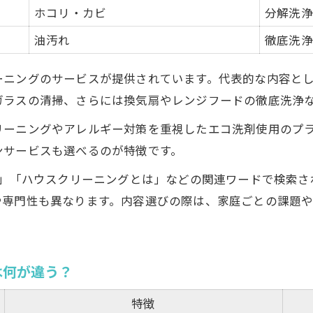
ホコリ・カビ
分解洗浄
岡山で人気のエアコンクリーニング内容比較表
油汚れ
徹底洗浄
エアコン内部のカビ除去が健康に与える効果
エコ洗浄オプションのメリットを徹底解説
ーニングのサービスが提供されています。代表的な内容と
エアコンクリーニングなら岡山の業者が選ばれる理由
ガラスの清掃、さらには換気扇やレンジフードの徹底洗浄
エアコン分解洗浄の作業範囲と注意点
リーニングやアレルギー対策を重視したエコ洗剤使用のプ
コミで探る岡山の信頼できるハウスクリーニング
ンサービスも選べるのが特徴です。
岡山県岡山市南区郡の口コミ評価比較一覧
め」「ハウスクリーニングとは」などの関連ワードで検索
利用者が重視するハウスクリーニングの満足条件
や専門性も異なります。内容選びの際は、家庭ごとの課題
口コミで高評価の業者に共通するポイント
実際の体験談に学ぶサービス選びのコツ
口コミから見えるハウスクリーニングの傾向
は何が違う？
庭環境に合う清掃オプションの選び方
特徴