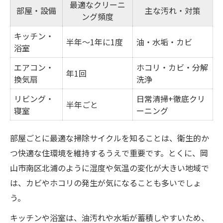
最適なクリーニ
部屋・設備
主な汚れ・対策
ング頻度
キッチン・
半年～1年に1度
油・水垢・カビ
浴室
エアコン・
ホコリ・カビ・分解
年1回
換気扇
洗浄
リビング・
日常清掃+徹底クリ
半年ごと
寝室
ーニング
部屋ごとに最適な掃除サイクルを知ることは、衛生的か
つ快適な住環境を維持するうえで重要です。とくに、岡
山市南区北浦のように湿度や気温の変化が大きい地域で
は、カビやホコリの発生が気になることも多いでしょ
う。
キッチンや浴室は、油汚れや水垢が蓄積しやすいため、