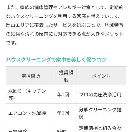
分解掃除のメリットと注意点
また、家族の健康管理やアレルギー対策として、定期的
エアコン・洗濯機依頼時のチェックポイン
なハウスクリーニングを利用する家庭も増えています。
ト
岡山エリアに密着したサービスを選ぶことで、地域特有
家電クリーニングを依頼する頻度の目安
の気候や汚れの傾向にも対応できる点が大きなメリット
賃貸物件の清掃で失敗しないための実用ガイド
です。
賃貸清掃の範囲と負担区分早見表
ハウスクリーニングで家中を美しく保つコツ
ハウスクリーニングの費用負担ポイント
退去時に失敗しない掃除チェックリスト
推奨頻
清掃箇所
ポイント
度
原状回復の基準とトラブル回避法
水回り（キッチン
賃貸物件での清掃契約時の注意点
年1回
プロの高圧洗浄活用
等）
キッチンや水回りの頑固な汚れに役立つ掃除法
分解クリーニング推
キッチン・水回り汚れ対策おすすめ一覧
エアコン・洗濯機
年1回
奨
ハウスクリーニングで落とす頑固な油汚れ
定期清掃と組み合わ
日常掃除
随時