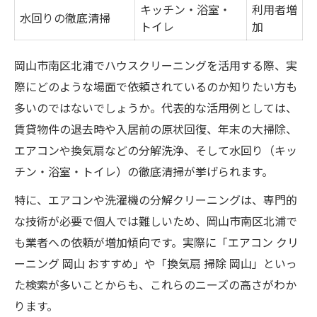
キッチン・浴室・
利用者増
水回りの徹底清掃
地元で安心できるサービス選定の秘訣
トイレ
加
気になる掃除範囲と頻度を賢く見極める方法
岡山市南区北浦でハウスクリーニングを活用する際、実
掃除範囲と頻度の目安を一覧で比較
際にどのような場面で依頼されているのか知りたい方も
ハウスクリーニングの対応範囲はどこま
多いのではないでしょうか。代表的な活用例としては、
で？
賃貸物件の退去時や入居前の原状回復、年末の大掃除、
部屋ごとの最適な掃除サイクルを知る
エアコンや換気扇などの分解洗浄、そして水回り（キッ
頻度を決めるポイントと見落としがちな点
チン・浴室・トイレ）の徹底清掃が挙げられます。
賃貸物件での掃除範囲の注意事項
特に、エアコンや洗濯機の分解クリーニングは、専門的
エアコンや洗濯機も安心のクリーニング依頼ポ
な技術が必要で個人では難しいため、岡山市南区北浦で
イント
も業者への依頼が増加傾向です。実際に「エアコン クリ
エアコン・洗濯機クリーニング内容比較表
ーニング 岡山 おすすめ」や「換気扇 掃除 岡山」といっ
ハウスクリーニングで家電も清潔に保つ方
た検索が多いことからも、これらのニーズの高さがわか
法
ります。