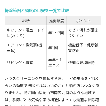
掃除範囲と頻度の目安を一覧で比較
場所
推奨頻度
ポイント
キッチン・浴室・トイ
カビ・汚れが溜ま
年1〜2回
レ(水回り)
りやすい
エアコン・換気扇(機
機能低下・健康被
年1回
器類)
害防止
半年〜1
リビング・寝室
快適な環境維持
年ごと
ハウスクリーニングを依頼する際、「どの場所をどれく
らいの頻度で掃除すればいいのか」と悩む方は少なくあ
りません。特に岡山県岡山市南区北浦のような地域で
は、季節ごとの気候や家の構造によっても最適な掃除範