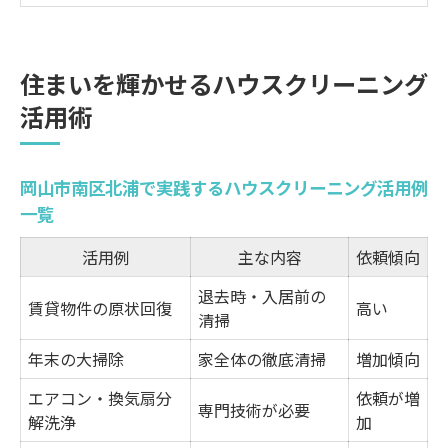
賢く選ぶならハウスクリーニングの比較ポ
イント
住まいを輝かせるハウスクリーニング
ハウスクリーニングを利用するメリットと
活用術
注意点
掃除の悩みを解決するハウスクリーニング
の魅力
岡山市南区北浦で実践するハウスクリーニング活用例
一覧
岡山市南区北浦で頼れるハウスクリーニングの
選び方
活用例
主な内容
依頼傾向
岡山市南区北浦の業者比較表で選ぶポイン
退去時・入居前の
賃貸物件の原状回復
高い
ト
清掃
信頼できるハウスクリーニング業者を見極
年末の大掃除
家全体の徹底清掃
増加傾向
める方法
エアコン・換気扇分
依頼が増
口コミと実績から学ぶ選び方のコツ
専門技術が必要
解洗浄
加
失敗しないハウスクリーニング依頼の流れ