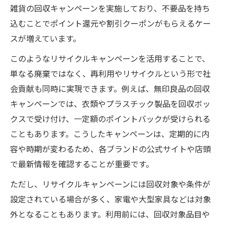
雑貨の回収キャンペーンを実施しており、不要品を持ち
回収キャンペーンで得するための実践ポイント
込むことでポイント還元や割引クーポンがもらえるケー
不用品回収キャンペーンの最新情報を見逃
スが増えています。
さない方法
このようなリサイクルキャンペーンを活用することで、
賢く利用したい不用品回収のクーポン活用
単なる廃棄ではなく、再利用やリサイクルという形で社
術
会貢献も同時に実現できます。例えば、無印良品の回収
回収キャンペーン期間中の不用品回収依頼
キャンペーンでは、衣類やプラスチック製品を回収ボッ
のコツ
クスで受け付け、一定額のポイントバックが受けられる
店舗回収と不用品回収の併用で得する方法
こともあります。こうしたキャンペーンは、定期的に内
不用品回収費用を抑えるためのタイミング
容や時期が変わるため、各ブランドの公式サイトや店頭
選び
で最新情報を確認することが重要です。
悪質な不用品回収業者を見抜くチェックリスト
ただし、リサイクルキャンペーンには回収対象や条件が
不用品回収業者選びで注意すべきサインと
設定されている場合が多く、家電や大型家具などは対象
は
外となることもあります。利用前には、回収対象品目や
見積もり対応で見る不用品回収業者の信頼