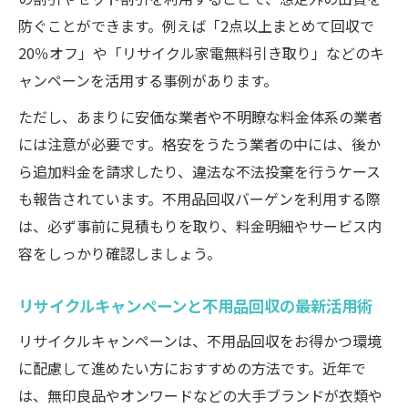
衣類回収ボックスと不用品回収の併用でお
防ぐことができます。例えば「2点以上まとめて回収で
得に処分
20％オフ」や「リサイクル家電無料引き取り」などのキ
不用品回収で獲得できるポイントや特典の
ャンペーンを活用する事例があります。
紹介
ただし、あまりに安価な業者や不明瞭な料金体系の業者
リサイクル意識を高める不用品回収の工夫
には注意が必要です。格安をうたう業者の中には、後か
不用品回収で避けるべきトラブルと安全対策
ら追加料金を請求したり、違法な不法投棄を行うケース
不用品回収の高額請求トラブルを回避する
も報告されています。不用品回収バーゲンを利用する際
コツ
は、必ず事前に見積もりを取り、料金明細やサービス内
安心できる不用品回収のための事前確認事
容をしっかり確認しましょう。
項
リサイクルキャンペーンと不用品回収の最新活用術
トラブル事例から学ぶ安全な不用品回収法
悪質業者を避けるための不用品回収ポイン
リサイクルキャンペーンは、不用品回収をお得かつ環境
ト
に配慮して進めたい方におすすめの方法です。近年で
は、無印良品やオンワードなどの大手ブランドが衣類や
不用品回収依頼時の注意点と相談窓口