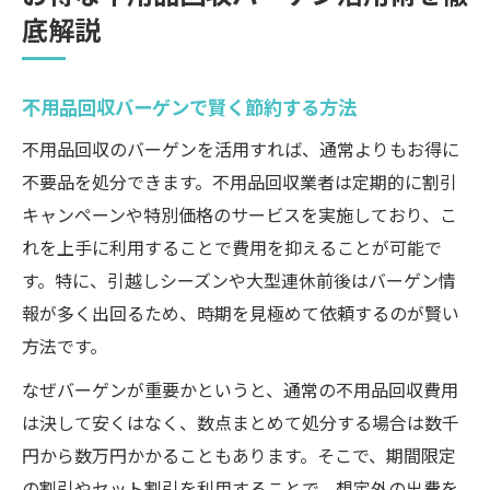
衣類回収ボックスを活用した不用品回収の
底解説
コツ
安心を重視した不用品回収選びの秘訣
不用品回収バーゲンで賢く節約する方法
不用品回収で安心できる依頼先の選び方
悪質な不用品回収業者を避けるポイント
不用品回収のバーゲンを活用すれば、通常よりもお得に
不要品を処分できます。不用品回収業者は定期的に割引
無料見積もりで不用品回収の安全性を確認
キャンペーンや特別価格のサービスを実施しており、こ
信頼できる不用品回収業者の特徴とは
れを上手に利用することで費用を抑えることが可能で
不用品回収のトラブル対策と事前準備
す。特に、引越しシーズンや大型連休前後はバーゲン情
リサイクルキャンペーンと不用品回収のお得な
報が多く出回るため、時期を見極めて依頼するのが賢い
関係
方法です。
リサイクルキャンペーン活用で不用品回収
なぜバーゲンが重要かというと、通常の不用品回収費用
費用を抑える
は決して安くはなく、数点まとめて処分する場合は数千
不用品回収とリサイクルキャンペーンの違
円から数万円かかることもあります。そこで、期間限定
いを知る
の割引やセット割引を利用することで、想定外の出費を