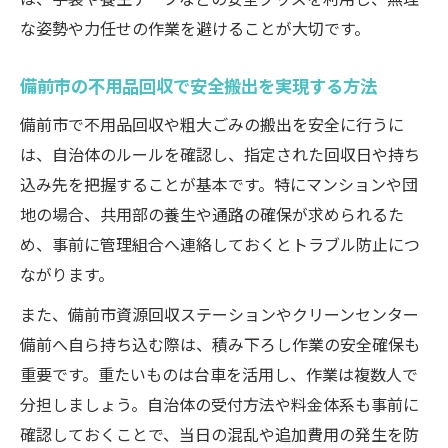
現場で役立つ不用品回収のコツと注意ポイ
な姿勢や力任せの作業を避けることが大切です。
ント
ソファーや家電の実際の不用品回収事例
備前市の不用品回収で安全搬出を実現する方法
備前市で好評な不用品回収サービスの特徴
備前市で不用品回収や粗大ごみの搬出を安全に行うに
分別不要で楽になるスタッフおすすめの方
は、自治体のルールを確認し、指定された回収日や持ち
法
込み先を把握することが基本です。特にマンションや団
ソファーや家電の処分に困った時の最適な選択
地の場合、共用部の養生や通路の確保が求められるた
肢
め、事前に管理組合へ連絡しておくとトラブル防止につ
不用品回収でソファーを安全に処分する方
ながります。
法
また、備前市資源回収ステーションやクリーンセンター
家電の不用品回収で失敗しないポイント
備前へ自ら持ち込む際は、積み下ろし作業の安全確保も
自力で運べない粗大ごみは不用品回収が便
重要です。重たいものは台車を活用し、作業は複数人で
利
分担しましょう。自治体の受付方法や料金体系も事前に
行政と不用品回収サービスの違いを比較
確認しておくことで、当日の混乱や追加費用の発生を防