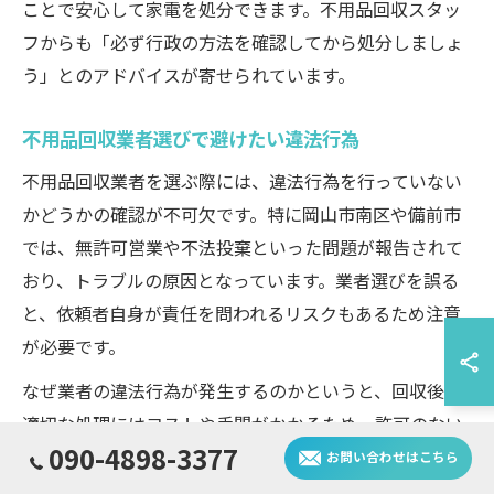
ことで安心して家電を処分できます。不用品回収スタッ
フからも「必ず行政の方法を確認してから処分しましょ
う」とのアドバイスが寄せられています。
不用品回収業者選びで避けたい違法行為
不用品回収業者を選ぶ際には、違法行為を行っていない
かどうかの確認が不可欠です。特に岡山市南区や備前市
では、無許可営業や不法投棄といった問題が報告されて
おり、トラブルの原因となっています。業者選びを誤る
と、依頼者自身が責任を問われるリスクもあるため注意
が必要です。
なぜ業者の違法行為が発生するのかというと、回収後の
適切な処理にはコストや手間がかかるため、許可のない
090-4898-3377
業者が安易に処分してしまうケースがあるからです。ま
お問い合わせはこちら
た、正規の許可を持たない業者は、備前市の粗大ごみ受