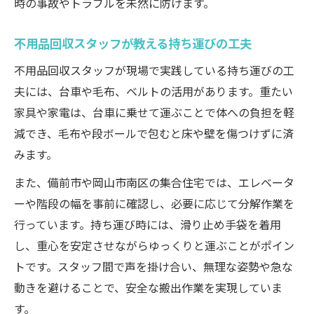
粗大ごみ受付の流れと不用品回収の使い分
時の事故やトラブルを未然に防げます。
け方
不用品回収スタッフが教える持ち運びの工夫
持ち込みと不用品回収サービスはどちらが
便利？
不用品回収スタッフが現場で実践している持ち運びの工
備前市で自治体と不用品回収を賢く選ぶコ
夫には、台車や毛布、ベルトの活用があります。重たい
ツ
家具や家電は、台車に乗せて運ぶことで体への負担を軽
減でき、毛布や段ボールで包むと床や壁を傷つけずに済
みます。
また、備前市や岡山市南区の集合住宅では、エレベータ
ーや階段の幅を事前に確認し、必要に応じて分解作業を
行っています。持ち運び時には、滑り止め手袋を着用
し、重心を安定させながらゆっくりと運ぶことがポイン
トです。スタッフ間で声を掛け合い、無理な姿勢や急な
動きを避けることで、安全な搬出作業を実現していま
す。