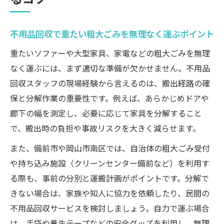
分別ルールを守る不用品回収のコツ
不用品回収で重たい粗大ごみを無理なく運ぶポイント
備前市で失敗しない不用品回収の手順とポイン
ト
重たいソファーや大型家具、家電などの粗大ごみを無理
備前市で不用品回収を依頼する際の流れと
なく運ぶには、まず適切な準備が欠かせません。不用品
注意点
回収スタッフの現場経験から言えるのは、搬出経路の確
粗大ごみ受付をスムーズに進めるコツ
保と分解作業の重要性です。例えば、あらかじめドアや
廊下の幅を測定し、必要に応じて家具を分解すること
不用品回収の手順でよくあるミスと解決策
で、搬出時の負担や事故リスクを大きく減らせます。
備前市資源回収ステーションの活用法
また、備前市や岡山市南区では、自治体の粗大ごみ受付
不用品回収で確認すべき持ち込み方法の違
や持ち込み施設（クリーンセンター備前など）を利用す
い
る際も、事前の分別と運搬計画がポイントです。分解で
スタッフ目線で解説する粗大ごみ処分の実例
きない場合は、家族や知人に協力を依頼したり、民間の
不用品回収スタッフが体験した安全な粗大
不用品回収サービスを検討しましょう。自力で運ぶ場合
ごみ搬出例
は、手袋や養生テープなどの安全グッズを利用し、無理