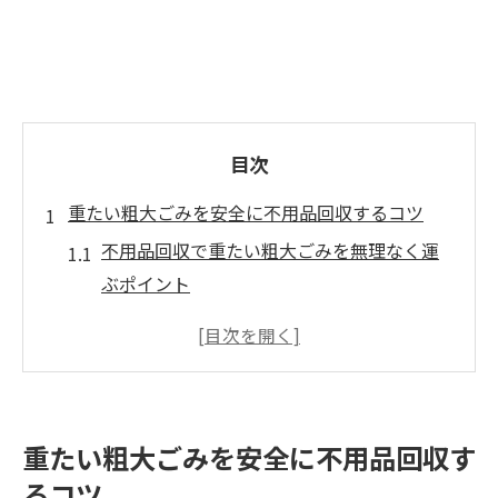
目次
重たい粗大ごみを安全に不用品回収するコツ
不用品回収で重たい粗大ごみを無理なく運
ぶポイント
備前市の不用品回収で安全搬出を実現する
方法
粗大ごみの回収時にケガを防ぐための注意
点
重たい粗大ごみを安全に不用品回収す
不用品回収スタッフが教える持ち運びの工
るコツ
夫