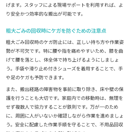
げます。スタッフによる現場サポートを利用すれば、よ
壊れた家電の正しい不用品回収手順
り安全かつ効率的な搬出が可能です。
無料回収のリスクや違法性とは何か知っていま
すか
粗大ごみの回収時にケガを防ぐための注意点
無料不用品回収の落とし穴と注意すべき点
粗大ごみ回収時のケガ防止には、正しい持ち方や作業姿
壊れた家電の無料回収は違法性に要注意
勢が不可欠です。特に腰や指を痛めやすいため、膝を曲
不用品回収業者選びで避けたい違法行為
げて腰を落とし、体全体で持ち上げるようにしましょ
トラブル回避のための不用品回収チェック
う。手袋や滑り止め付きシューズを着用することで、手
ポイント
や足のケガも予防できます。
安心できる不用品回収サービスの見分け方
また、搬出経路の障害物を事前に取り除き、床や壁の保
自治体ルートと不用品回収の違いを正しく理解
護を行うことも大切です。家庭内での移動時は、無理を
しよう
せず複数人で協力することが鉄則です。万が一のため
自治体と民間不用品回収の特徴を徹底比較
に、周囲に人がいないか確認しながら作業を進めましょ
不用品回収の料金体系や利便性の違いとは
う。安全に配慮した作業手順を守ることで、不用品回収