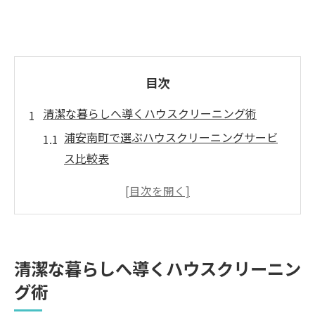
目次
清潔な暮らしへ導くハウスクリーニング術
浦安南町で選ぶハウスクリーニングサービ
ス比較表
ハウスクリーニングを依頼する際の注意点
快適な生活のために知っておくべき清掃の
コツ
家事と両立できるハウスクリーニング活用
清潔な暮らしへ導くハウスクリーニン
法
グ術
清潔感を保つための洗濯習慣の工夫