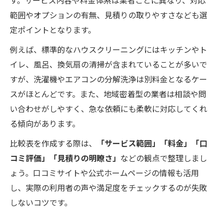
す。サービス内容や料金体系は業者ごとに異なり、対応
ハウスクリーニングの安心な依頼方法を解説
範囲やオプションの有無、見積りの取りやすさなども選
定ポイントとなります。
安心して依頼できるハウスクリーニング手
順表
例えば、標準的なハウスクリーニングにはキッチンやト
女性スタッフ在籍や土日対応の選び方
イレ、風呂、換気扇の清掃が含まれていることが多いで
依頼前に押さえたいトラブル回避ポイント
すが、洗濯機やエアコンの分解洗浄は別料金となるケー
スがほとんどです。また、地域密着型の業者は相談や問
LINEや電話で簡単相談する方法
い合わせがしやすく、急な依頼にも柔軟に対応してくれ
初めてでも安心の依頼体験を得るコツ
る傾向があります。
どこまで頼める？清掃範囲の見極め方ガイド
比較表を作成する際は、
「サービス範囲」「料金」「口
清掃範囲別ハウスクリーニング対応表
コミ評価」「見積りの明瞭さ」
などの観点で整理しまし
水回りやエアコン掃除の依頼範囲とは
ょう。口コミサイトや公式ホームページの情報も活用
在室・空室クリーニングの違いを理解しよ
し、実際の利用者の声や満足度をチェックするのが失敗
う
しないコツです。
浴室やキッチンの追加オプション活用法