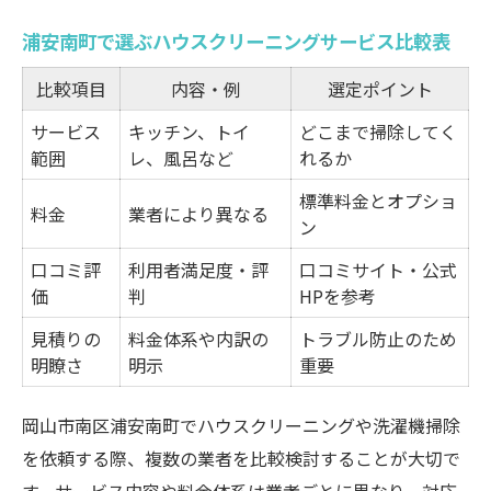
洗濯機の掃除で叶う快適な毎日を実現
浦安南町で選ぶハウスクリーニングサービス比較表
洗濯機クリーニング内容とメリット一覧表
洗濯機のカビや汚れを防ぐ日常ケア方法
比較項目
内容・例
選定ポイント
分解掃除が必要なサインとその理由
サービス
キッチン、トイ
どこまで掃除してく
ハウスクリーニングで洗濯機も安心メンテ
範囲
レ、風呂など
れるか
ナンス
標準料金とオプショ
料金
業者により異なる
家族の健康を守る洗濯機掃除の重要性
ン
業者選びに悩まない見積もり活用ポイント
口コミ評
利用者満足度・評
口コミサイト・公式
価
判
HPを参考
見積もり比較で失敗しない業者選定術
見積りの
ハウスクリーニング見積内容のチェックリ
料金体系や内訳の
トラブル防止のため
明瞭さ
明示
重要
スト
無料見積もりサービスの賢い使い方
岡山市南区浦安南町でハウスクリーニングや洗濯機掃除
見積もり時に確認すべき清掃範囲の違い
を依頼する際、複数の業者を比較検討することが大切で
追加料金が発生しやすいケースとは