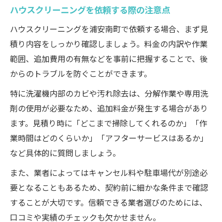
清掃範囲で料金が変動する理由
ハウスクリーニングを依頼する際の注意点
口コミで評判の高いサービス選定術とは
ハウスクリーニングを浦安南町で依頼する場合、まず見
口コミ評価で分かるハウスクリーニング比
積り内容をしっかり確認しましょう。料金の内訳や作業
較表
範囲、追加費用の有無などを事前に把握することで、後
高評価レビューから学ぶ依頼のコツ
からのトラブルを防ぐことができます。
信頼できる口コミの見極め方
特に洗濯機内部のカビや汚れ除去は、分解作業や専用洗
SNSや知恵袋を活用した情報収集術
剤の使用が必要なため、追加料金が発生する場合があり
口コミと実際の仕上がりを比較しよう
ます。見積り時に「どこまで掃除してくれるのか」「作
業時間はどのくらいか」「アフターサービスはあるか」
など具体的に質問しましょう。
また、業者によってはキャンセル料や駐車場代が別途必
要となることもあるため、契約前に細かな条件まで確認
することが大切です。信頼できる業者選びのためには、
口コミや実績のチェックも欠かせません。