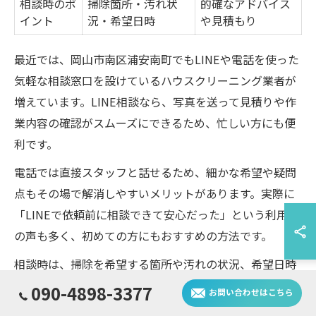
相談時のポ
掃除箇所・汚れ状
的確なアドバイス
イント
況・希望日時
や見積もり
最近では、岡山市南区浦安南町でもLINEや電話を使った
気軽な相談窓口を設けているハウスクリーニング業者が
増えています。LINE相談なら、写真を送って見積りや作
業内容の確認がスムーズにできるため、忙しい方にも便
利です。
電話では直接スタッフと話せるため、細かな希望や疑問
点もその場で解消しやすいメリットがあります。実際に
「LINEで依頼前に相談できて安心だった」という利用者
の声も多く、初めての方にもおすすめの方法です。
相談時は、掃除を希望する箇所や汚れの状況、希望日時
などを具体的に伝えることで、より的確なアドバイスや
090-4898-3377
お問い合わせはこちら
見積りを受けることができます。