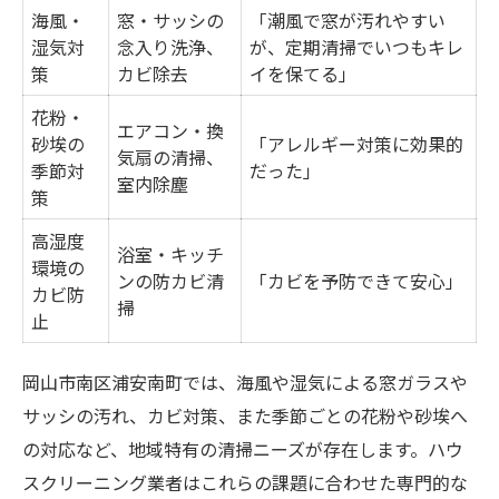
海風・
窓・サッシの
「潮風で窓が汚れやすい
湿気対
念入り洗浄、
が、定期清掃でいつもキレ
策
カビ除去
イを保てる」
花粉・
エアコン・換
砂埃の
「アレルギー対策に効果的
気扇の清掃、
季節対
だった」
室内除塵
策
高湿度
浴室・キッチ
環境の
ンの防カビ清
「カビを予防できて安心」
カビ防
掃
止
岡山市南区浦安南町では、海風や湿気による窓ガラスや
サッシの汚れ、カビ対策、また季節ごとの花粉や砂埃へ
の対応など、地域特有の清掃ニーズが存在します。ハウ
スクリーニング業者はこれらの課題に合わせた専門的な