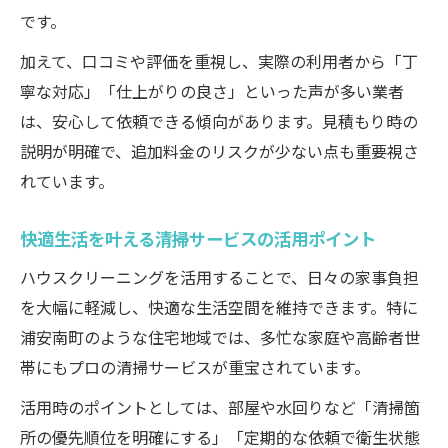
コツ
です。
地域特有のニーズに応える清掃対応例
加えて、口コミや評価を重視し、実際の利用者から「丁
迅速対応が魅力のハウスクリーニング
寧な対応」「仕上がりの良さ」といった声が多い業者
エアコンや水回り清掃が叶える衛生的な住まい
は、安心して依頼できる傾向があります。見積もり時の
エアコン・水回り清掃の効果比較一覧
説明が明確で、追加料金のリスクが少ない点も重要視さ
れています。
衛生環境を整えるハウスクリーニングのポ
イント
快適生活を叶える清掃サービスの活用ポイント
プロが実践するエアコンクリーニングの方
法
ハウスクリーニングを活用することで、日々の家事負担
を大幅に軽減し、快適な生活空間を維持できます。特に
水回り清掃で得られる健康メリット
浦安南町のような住宅地域では、多忙な家庭や高齢者世
家族を守るための清掃頻度とタイミング
帯にもプロの清掃サービスが重宝されています。
忙しい家庭に適した清掃サービスの選び方
活用時のポイントとしては、部屋や水回りなど「清掃箇
忙しい方におすすめ清掃サービス比較表
所の優先順位を明確にする」「定期的な依頼で衛生状態
家事効率化を目指す清掃プランの選び方