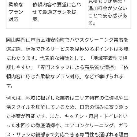
見積もりが明確・
柔軟な
依頼内容や要望に合わ
追加料金が少ない
失敗しない業者選びなら南区浦安南町で安心
プラン
せて最適プランを提
ことで安心感があ
対応
案。
信頼できるハウスクリーニング業者の見極
る。
め方比較表
岡山県岡山市南区浦安南町でハウスクリーニング業者を
業者選びで押さえるべき重要ポイントとは
選ぶ際、信頼できるサービスを見極めるポイントは多岐
口コミや評価を活用した選び方のコツ
にわたります。代表的な特徴として、「地域密着型で相
南区浦安南町で安心感を得る選定基準
談しやすい」「専門スタッフによる高品質な清掃」「依
ハウスクリーニング依頼時のトラブル回避
頼内容に応じた柔軟なプラン対応」などが挙げられま
法
す。
地域密着型ハウスクリーニングの強みを解説
例えば、地域に根ざした業者はエリア特有の住環境や生
地元密着サービスのメリット比較表
活スタイルを理解しているため、日常の悩みに寄り添っ
地域住民が支持するハウスクリーニングの
た提案が可能です。また、キッチン・風呂・トイレとい
理由
った水回りの徹底清掃や、エアコンクリーニング、ガラ
南区浦安南町で安心できるサービスを選ぶ
ス・サッシの細部まで対応できる専門性も選ばれる理由