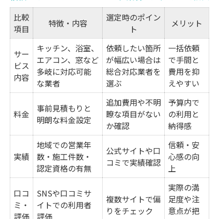
比較
選定時のポイン
特徴・内容
メリット
項目
ト
キッチン、浴室、
依頼したい箇所
一括依頼
サー
エアコン、窓など
が幅広い場合は
で手間と
ビス
多岐に対応可能
総合対応業者を
費用を抑
内容
な業者
選ぶ
えやすい
追加費用や不明
予算内で
事前見積もりと
料金
瞭な項目がない
の利用と
明朗な料金設定
か確認
納得感
地域での営業年
信頼・安
公式サイトや口
実績
数・施工件数・
心感の向
コミで実績確認
認定資格の有無
上
実際の満
口コ
SNSや口コミサ
複数サイトで偏
足度や注
ミ・
イトでの利用者
りをチェック
意点が把
評価
評価