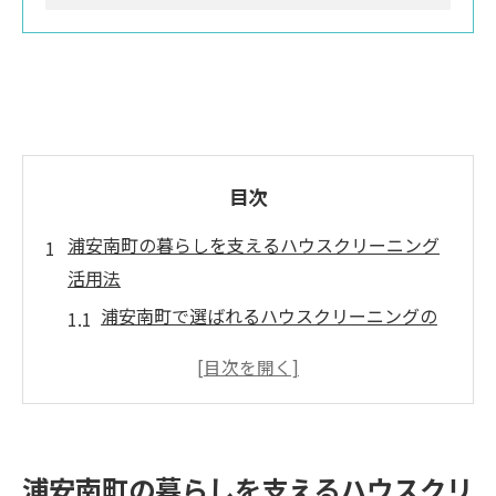
目次
浦安南町の暮らしを支えるハウスクリーニング
活用法
浦安南町で選ばれるハウスクリーニングの
特徴一覧
快適生活を叶える清掃サービスの活用ポイ
ント
ハウスクリーニング導入で毎日の家事が楽
浦安南町の暮らしを支えるハウスクリ
になる理由