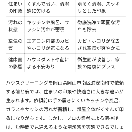
住まい
くすんで暗い、清潔
明るく清潔、スッキ
の印象
感に欠ける
リとした印象
汚れの
キッチンや風呂、サ
徹底洗浄で頑固な汚
状態
ッシに汚れが蓄積
れも除去
空気の
エアコン内部のカビ
カビ・ホコリが除去
質
やホコリが気になる
され空気が爽やかに
健康面
ハウスダストや菌に
衛生面が改善し、家
の影響
よる不安あり
族の健康にプラス
ハウスクリーニングを岡山県岡山市南区浦安南町で依頼
する前と後では、住まいの印象や快適さに大きな違いが
生まれます。依頼前は手の届きにくいキッチンや風呂、
ガラスやサッシの汚れが蓄積し、部屋全体がくすんだ印
象になりがちです。しかし、プロの業者による清掃後
は、短時間で見違えるような清潔感を実感できるでしょ