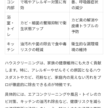
コン
で咳やアレルギー対策に有
善、呼吸器症状
内部
効
の減少
浴
カビ臭の解消や
室・
カビ・細菌の繁殖抑制で衛
皮膚トラブルの
トイ
生状態アップ
予防
レ
キッ
油汚れや菌の除去で食中毒
衛生的な調理環
チン
リスクの軽減
境の維持
ハウスクリーニングは、家族の健康維持にも大きく貢献
します。特に、アレルギーやぜんそくの原因となるハウ
スダストやカビ、花粉など、家庭内の見えない汚れをプ
ロが徹底的に除去できる点が特徴です。
具体的には、エアコンクリーニングや風呂・トイレのカ
ビ対策、キッチンの油汚れ除去など、健康リスクを減ら