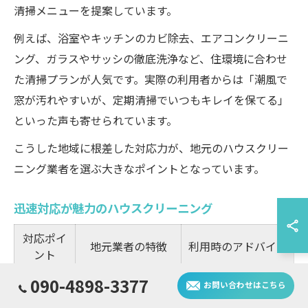
清掃メニューを提案しています。
例えば、浴室やキッチンのカビ除去、エアコンクリーニ
ング、ガラスやサッシの徹底洗浄など、住環境に合わせ
た清掃プランが人気です。実際の利用者からは「潮風で
窓が汚れやすいが、定期清掃でいつもキレイを保てる」
といった声も寄せられています。
こうした地域に根差した対応力が、地元のハウスクリー
ニング業者を選ぶ大きなポイントとなっています。
迅速対応が魅力のハウスクリーニング
対応ポイ
地元業者の特徴
利用時のアドバイス
ント
スケジュ
090-4898-3377
お問い合わせはこちら
移動時間が短く緊
早めの問い合わせ・
ール柔軟
急時も迅速に対応
予約が安心