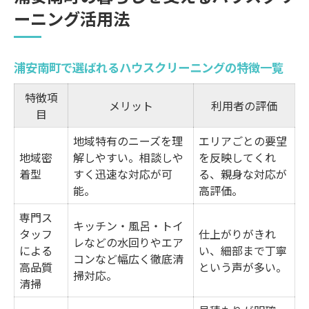
ーニング活用法
家族の健康維持に役立つハウスクリーニン
グ活用術
効率化目指すならプロのハウスクリーニン
浦安南町で選ばれるハウスクリーニングの特徴一覧
グが最適
特徴項
メリット
利用者の評価
ハウスクリーニング依頼で得られる快適生活の
目
秘訣
地域特有のニーズを理
エリアごとの要望
依頼前後で変わるハウスクリーニングのビ
地域密
解しやすい。相談しや
を反映してくれ
フォーアフター比較
着型
すく迅速な対応が可
る、親身な対応が
能。
高評価。
快適な住まいを実現する清掃のポイント解
専門ス
説
キッチン・風呂・トイ
タッフ
仕上がりがきれ
家事負担軽減に役立つハウスクリーニング
レなどの水回りやエア
による
い、細部まで丁寧
コンなど幅広く徹底清
の魅力
高品質
という声が多い。
掃対応。
清掃
生活リズムに合わせたサービス選択のコツ
プロの技術で感じる清潔感と安心感