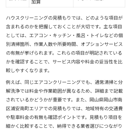
加算
初回依頼時に確認すべき項目一覧
ハウスクリーニングの見積もりでは、どのような項目が
ハウスクリーニング見積もり時のQ&A
含まれるのかを把握しておくことが大切です。主な項目
依頼前後でやるべき準備と流れ
としては、エアコン・キッチン・風呂・トイレなどの個
トラブル回避のための注意点まとめ
別清掃箇所、作業人数や所要時間、オプションサービス
安心して任せられる業者選びの秘訣
の有無が挙げられます。これらの項目が明記されている
追加費用を防ぐ事前のポイント整理法
かを確認することで、サービス内容や料金の妥当性を比
追加費用が発生しやすいケース一覧
較しやすくなります。
見積もり時に伝えるべき情報を整理
例えば、同じエアコンクリーニングでも、通常清掃と分
事前確認でトラブルを防ぐ方法
解洗浄では料金や作業範囲が異なるため、詳細まで記載
見積もり額と実際の請求額の違い対策
されているかどうかが重要です。また、岡山県岡山市南
区浦安南町エリアでの見積もりでは、地域特有の交通費
オプションサービスの選び方と注意点
や駐車料金の有無も確認ポイントです。見積もり項目を
快適空間を叶えるハウスクリーニング活用術
細かく比較することで、納得できる業者選びにつながり
プロの技術で叶える理想の住まい環境