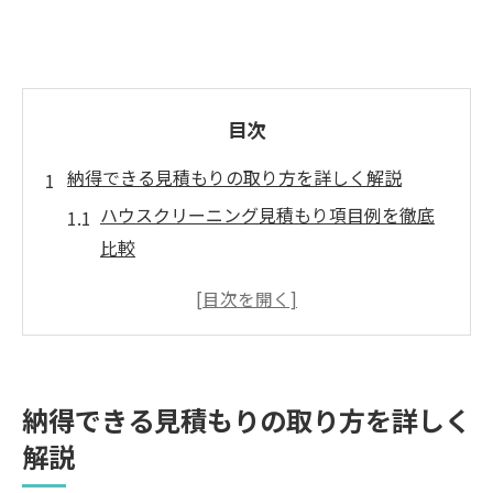
目次
納得できる見積もりの取り方を詳しく解説
ハウスクリーニング見積もり項目例を徹底
比較
納得の見積もりを得るための事前準備
はじめての方が注意すべき見積もりポイン
ト
見積もり依頼時に役立つチェックリスト
納得できる見積もりの取り方を詳しく
複数業者への見積もり依頼で得られる安心
解説
感