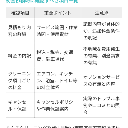
初回依頼時に確認すべき項目一覧
確認項目
重要ポイント
注意点
記載内容が具体的
見積もり内
サービス範囲・作業
か、追加料金条件
容の詳細
時間・使用資材
の明記
不明瞭な費用発生
税込・税抜、交通
料金の内訳
の有無、別途請求
費、駐車場代
の有無
クリーニン
エアコン、キッチ
オプションサービ
グ項目ごと
ン、浴室、トイレ等
スの有無と内容
の料金
の料金体系
実際のトラブル事
キャンセ
キャンセルポリシー
例や口コミとの照
ル・保証
や作業保証案内
合
ハウスクリーニングを岡山県岡山市南区浦安南町で初め