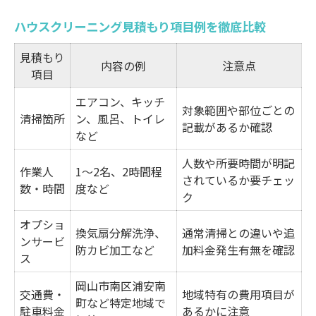
浦安南町で信頼されるハウスクリーニング選び
ハウスクリーニング見積もり項目例を徹底比較
浦安南町で評価が高い清掃サービスの特徴
信頼できるハウスクリーニング業者の見分
見積もり
内容の例
注意点
項目
け方
口コミ・評判で見る安心サービスの傾向
エアコン、キッチ
対象範囲や部位ごとの
清掃箇所
ン、風呂、トイレ
女性スタッフ在籍サービスの選び方
記載があるか確認
など
地域密着型サービスが選ばれる理由
人数や所要時間が明記
迷わず選べる見積もり比較のコツとは
作業人
1～2名、2時間程
されているか要チェッ
数・時間
度など
サービス内容別の見積もり比較ポイント
ク
ハウスクリーニング費用の内訳を理解する
オプショ
換気扇分解洗浄、
通常清掃との違いや追
ンサービ
迷ったときの比較基準と選び方のヒント
防カビ加工など
加料金発生有無を確認
ス
オンライン見積もりの活用方法と注意点
岡山市南区浦安南
エリア特有のサービス比較のポイント
交通費・
地域特有の費用項目が
町など特定地域で
駐車料金
あるかに注意
はじめて依頼する方も安心のチェックリスト