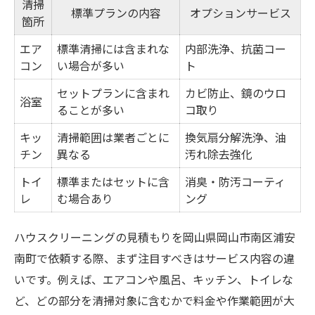
清掃
標準プランの内容
オプションサービス
箇所
エア
標準清掃には含まれな
内部洗浄、抗菌コー
コン
い場合が多い
ト
セットプランに含まれ
カビ防止、鏡のウロ
浴室
ることが多い
コ取り
キッ
清掃範囲は業者ごとに
換気扇分解洗浄、油
チン
異なる
汚れ除去強化
トイ
標準またはセットに含
消臭・防汚コーティ
レ
む場合あり
ング
ハウスクリーニングの見積もりを岡山県岡山市南区浦安
南町で依頼する際、まず注目すべきはサービス内容の違
いです。例えば、エアコンや風呂、キッチン、トイレな
ど、どの部分を清掃対象に含むかで料金や作業範囲が大